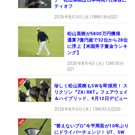
ティオフ
2026年8月5日 (水) 08時18分
1
松山英樹が5800万円獲得
通算7億円超で32位から28位
に浮上【米国男子賞金ランキ
ング】
2026年8月4日 (火) 12時30分
1
珍しく松山英樹も5Wを即採用！ ス
リクソン『ZXi RKT』フェアウェイ
＆ハイブリッド、9月12日デビュー
2026年8月6日 (木) 13時42分
33
“替えないプロ”今平周吾が10年ぶり
にドライバーチェンジ！ UT、5W