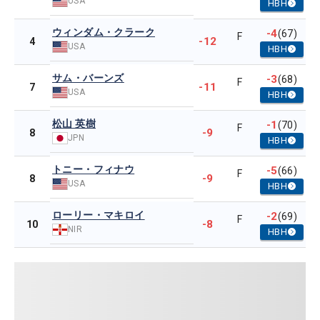
USA
HBH
ウィンダム・クラーク
-4
(67)
F
-12
4
USA
HBH
サム・バーンズ
-3
(68)
F
-11
7
USA
HBH
松山 英樹
-1
(70)
F
-9
8
JPN
HBH
トニー・フィナウ
-5
(66)
F
-9
8
USA
HBH
ローリー・マキロイ
-2
(69)
F
-8
10
NIR
HBH