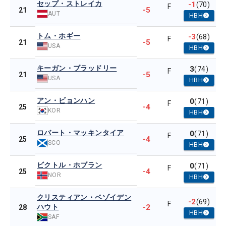
セップ・ストレイカ
-1
(70)
F
-5
21
AUT
HBH
トム・ホギー
-3
(68)
F
-5
21
USA
HBH
キーガン・ブラッドリー
3
(74)
F
-5
21
USA
HBH
アン・ビョンハン
0
(71)
F
-4
25
KOR
HBH
ロバート・マッキンタイア
0
(71)
F
-4
25
SCO
HBH
ビクトル・ホブラン
0
(71)
F
-4
25
NOR
HBH
クリスティアン・ベゾイデン
-2
(69)
F
ハウト
-2
28
HBH
SAF