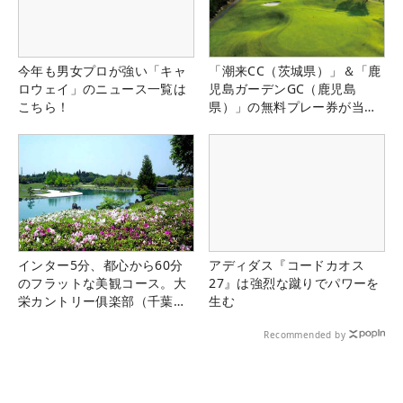
今年も男女プロが強い「キャ
「潮来CC（茨城県）」＆「鹿
ロウェイ」のニュース一覧は
児島ガーデンGC（鹿児島
こちら！
県）」の無料プレー券が当た
る！！
インター5分、都心から60分
アディダス『コードカオス
のフラットな美観コース。大
27』は強烈な蹴りでパワーを
栄カントリー俱楽部（千葉
生む
県）
Recommended by