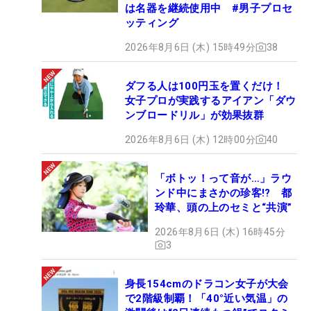
は名器を継続使用中 #男子プロセ
ッティング
2026年8月6日 (木) 15時49分
38
ダフる人は100円玉を置くだけ！
女子プロが実践するアイアン「ダウ
ンブロードリル」が効果抜群
2026年8月6日 (木) 12時00分
40
「ボトッ！って音が…」ラウ
ンド中にまさかの珍客!? 都
玲華、頭の上のセミと“共演”
2026年8月6日 (木) 16時45分
3
身長154cmのドラコン女子が大会
で2階級制覇！「40°近い気温」の