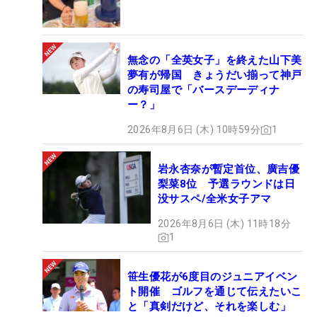
無念の「全英女子」を終えた山下美
夢有が帰国 きょうだい揃って神戸
の寿司屋で「バースデーディナ
ー？」
2026年8月6日 (木) 10時59分
1
岩永杏奈が暫定首位、廣吉優
梨菜8位 予選ラウンドは日
没サスペ/全米女子アマ
2026年8月6日 (木) 11時18分
1
笹生優花が6度目のジュニアイベン
ト開催 ゴルフを通じて伝えたいこ
と「真剣だけど、それを楽しむ」