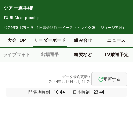
ツアー選手権
TOUR Championship
2024年8月29日-9月1日
賞金総額
―
イースト・レイクGC（ジョージア州）
大会TOP
リーダーボード
組み合せ
ニュース
ライブフォト
出場選手
概要など
TV放送予定
データ最終更新：
更新する
2024年9月2日 (月) 15:20
開催地時刻
10:44
日本時刻
23:44