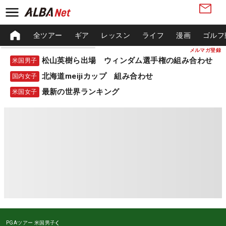
全ツアー
ギア
レッスン
ライフ
漫画
ゴルフ
メルマガ登録
松山英樹ら出場 ウィンダム選手権の組み合わせ
米国男子
北海道meijiカップ 組み合わせ
国内女子
最新の世界ランキング
米国女子
PGAツアー
米国男子