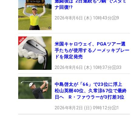
激闘後は“2日連続もつ鍋”でスタミ
ナ回復!?
2026年8月6日 (木) 10時43分
9
米国キャロウェイ、PGAツアー選
手たちが使用するノーメッキブレー
ドを限定発売
2026年8月6日 (木) 10時37分
33
中島啓太が「66」で23位に浮上
松山英樹40位、久常涼67位で最終
日ヘ R・ファウラーが3打差3位
2026年8月2日 (日) 09時12分
1