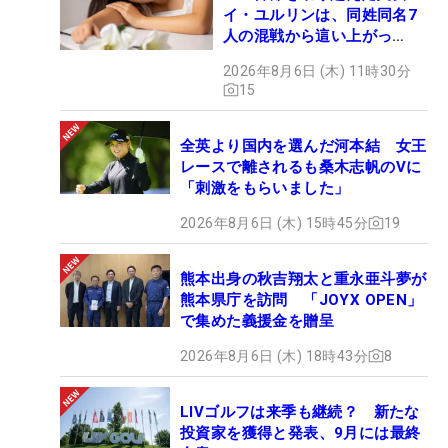
イ・ユルリンは、同姓同名7
人の混戦から這い上がっ
た“新星ヒロイン”
2026年8月6日 (木) 11時30分
15
全英より国内を選んだ河本結 女王
レースで離されるも桑木志帆のVに
「刺激をもらいました」
2026年8月6日 (木) 15時45分
19
熊本出身の秋吉翔太と重永亜斗夢が
熊本県庁を訪問 「JOYX OPEN」
で集めた義援金を贈呈
2026年8月6日 (木) 18時43分
8
LIVゴルフは来季も継続？ 新たな
投資家を獲得と発表、9月には最終