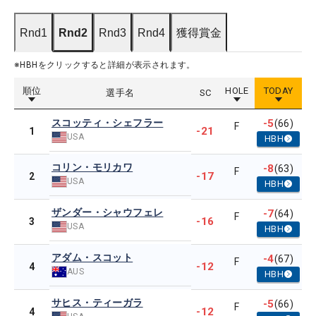
Rnd1
Rnd2
Rnd3
Rnd4
獲得賞金
※HBHをクリックすると詳細が表示されます。
順位
HOLE
TODAY
選手名
SC
スコッティ・シェフラー
-5
(66)
F
-21
1
USA
HBH
コリン・モリカワ
-8
(63)
F
-17
2
USA
HBH
ザンダー・シャウフェレ
-7
(64)
F
-16
3
USA
HBH
アダム・スコット
-4
(67)
F
-12
4
AUS
HBH
サヒス・ティーガラ
-5
(66)
F
-12
4