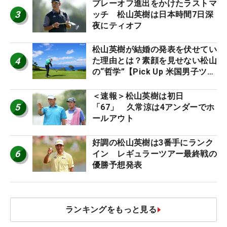
プレーオフ進出をかけたラストマ
3
ッチ 松山英樹は日本時間7日深
夜にティオフ
松山英樹が結婚の発表を伏せてい
4
た理由とは？素顔を見せない松山
の“哲学”【Pick Up 米国男子ツア
ー十大ニュース】
＜速報＞松山英樹は初日
5
「67」 久常涼は4アンダーでホ
ールアウト
好調の松山英樹は3番手にランク
6
イン レギュラーツアー最終戦の
優勝予想発表
ランキングをもっと見る