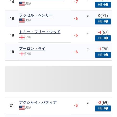
F
-7
14
USA
HBH
ラッセル・ヘンリー
0
(71)
F
-6
18
USA
HBH
トミー・フリートウッド
-4
(67)
F
-6
18
ENG
HBH
アーロン・ライ
-1
(70)
F
-6
18
ENG
HBH
アクシャイ・バティア
-2
(69)
F
-5
21
USA
HBH