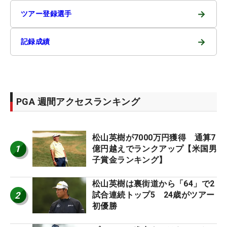
→
ツアー登録選手
→
記録成績
PGA 週間アクセスランキング
松山英樹が7000万円獲得 通算7
1
億円越えでランクアップ【米国男
子賞金ランキング】
松山英樹は裏街道から「64」で2
2
試合連続トップ5 24歳がツアー
初優勝