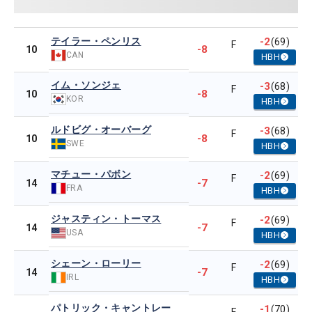
テイラー・ペンリス
-2
(69)
F
-8
10
CAN
HBH
イム・ソンジェ
-3
(68)
F
-8
10
KOR
HBH
ルドビグ・オーバーグ
-3
(68)
F
-8
10
SWE
HBH
マチュー・パボン
-2
(69)
F
-7
14
FRA
HBH
ジャスティン・トーマス
-2
(69)
F
-7
14
USA
HBH
シェーン・ローリー
-2
(69)
F
-7
14
IRL
HBH
パトリック・キャントレー
-1
(70)