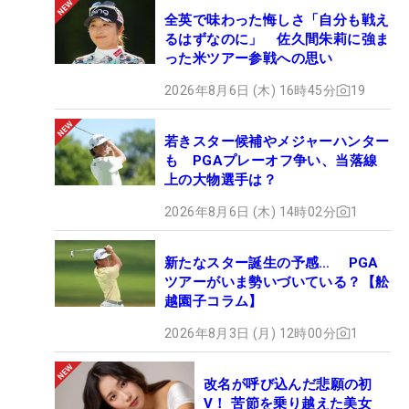
全英で味わった悔しさ「自分も戦え
るはずなのに」 佐久間朱莉に強ま
った米ツアー参戦への思い
2026年8月6日 (木) 16時45分
19
若きスター候補やメジャーハンター
も PGAプレーオフ争い、当落線
上の大物選手は？
2026年8月6日 (木) 14時02分
1
新たなスター誕生の予感… PGA
ツアーがいま勢いづいている？【舩
越園子コラム】
2026年8月3日 (月) 12時00分
1
改名が呼び込んだ悲願の初
V！ 苦節を乗り越えた美女