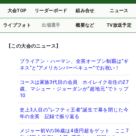
大会TOP
リーダーボード
組み合せ
ニュース
ライブフォト
出場選手
概要など
TV放送予定
【この大会のニュース】
ブライアン・ハーマン、全英オープン制覇は“ギ
ネス”と“アメリカンバーベキュー”でお祝い！
コースは家族3代目の会員 ホイレイク在住の27
歳、マシュー・ジョーダンが“超地元”でトップ
10
史上3人目の“レフティ王者”誕生で幕を閉じた今
年の全英 記録で振り返る
メジャー初Vの36歳は4億円超をゲット ここ7