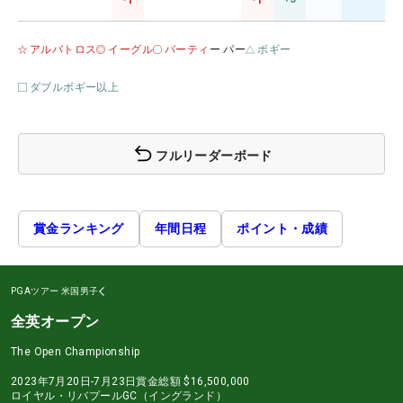
-1
-1
アルバトロス
イーグル
バーティ
ー パー
ボギー
ダブルボギー以上
フルリーダーボード
賞金ランキング
年間日程
ポイント・成績
PGAツアー
米国男子
全英オープン
The Open Championship
2023年7月20日-7月23日
賞金総額
$16,500,000
ロイヤル・リバプールGC（イングランド）