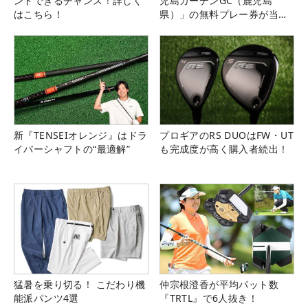
ンドできるチャンス！詳しく
児島ガーデンGC（鹿児島
はこちら！
県）」の無料プレー券が当た
る！！
新『TENSEIオレンジ』はドラ
プロギアのRS DUOはFW・UT
イバーシャフトの“最適解”
も完成度が高く購入者続出！
猛暑を乗り切る！ こだわり機
仲宗根澄香が平均パット数
能派パンツ4選
『TRTL』で6人抜き！