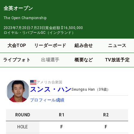
全英オープン
The Open Championship
2023年7月20日-7月23日
賞金総額
$16,500,000
ロイヤル・リバプールGC（イングランド）
大会TOP
リーダーボード
組み合せ
ニュース
ライブフォト
出場選手
概要など
TV放送予定
アメリカ合衆国
スンス・ハン
Seungsu Han
（
39
歳）
プロフィール
成績
ROUND
R
1
R
2
HOLE
F
F