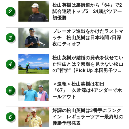
松山英樹は裏街道から「64」で2
2
試合連続トップ5 24歳がツアー
初優勝
プレーオフ進出をかけたラストマ
3
ッチ 松山英樹は日本時間7日深
夜にティオフ
松山英樹が結婚の発表を伏せてい
4
た理由とは？素顔を見せない松山
の“哲学”【Pick Up 米国男子ツア
ー十大ニュース】
＜速報＞松山英樹は初日
5
「67」 久常涼は4アンダーでホ
ールアウト
好調の松山英樹は3番手にランク
6
イン レギュラーツアー最終戦の
優勝予想発表