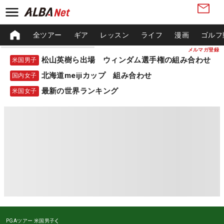
全ツアー
ギア
レッスン
ライフ
漫画
ゴルフ
メルマガ登録
松山英樹ら出場 ウィンダム選手権の組み合わせ
米国男子
北海道meijiカップ 組み合わせ
国内女子
最新の世界ランキング
米国女子
PGAツアー
米国男子