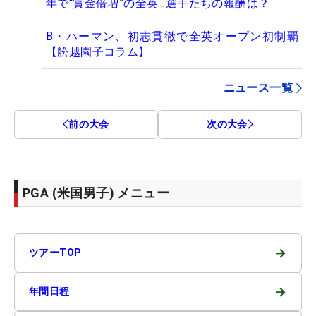
年で“賞金倍増”の全英…選手たちの報酬は？
B・ハーマン、初志貫徹で全英オープン初制覇
【舩越園子コラム】
ニュース一覧
前の大会
次の大会
PGA (米国男子) メニュー
→
ツアーTOP
→
年間日程