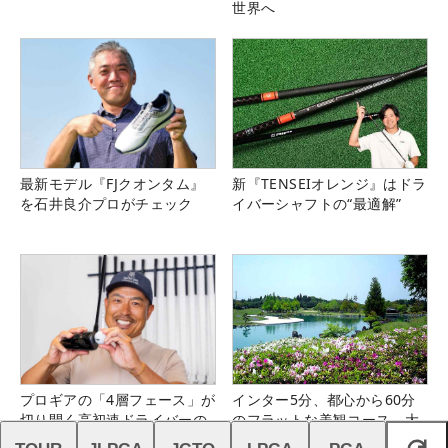
世界へ
最新モデル『FJクオンタム』
新『TENSEIオレンジ』はドラ
を石井良介プロがチェック
イバーシャフトの“最適解”
プロギアの「4層フェース」が
インター5分、都心から60分
切り開く高初速ドライバーの
のフラットな美観コース。大
新時代
栄カントリー俱楽部（千葉