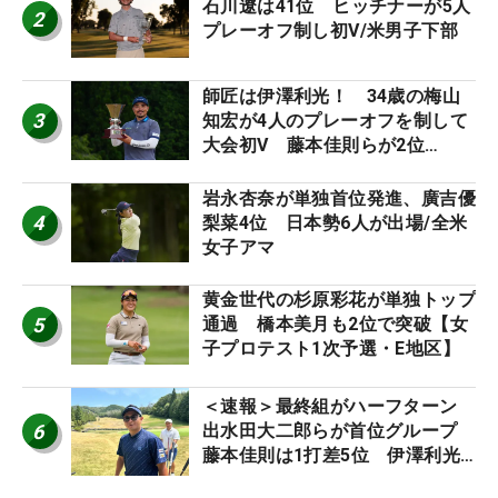
石川遼は41位 ヒッチナーが5人
2
プレーオフ制し初V/米男子下部
師匠は伊澤利光！ 34歳の梅山
3
知宏が4人のプレーオフを制して
大会初V 藤本佳則らが2位
【MAIN STAGE JOYX OPEN】
岩永杏奈が単独首位発進、廣吉優
4
梨菜4位 日本勢6人が出場/全米
女子アマ
黄金世代の杉原彩花が単独トップ
5
通過 橋本美月も2位で突破【女
子プロテスト1次予選・E地区】
＜速報＞最終組がハーフターン
6
出水田大二郎らが首位グループ
藤本佳則は1打差5位 伊澤利光
は52位タイ【MAIN STAGE