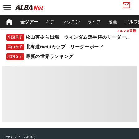
全ツアー
ギア
レッスン
ライフ
漫画
ゴルフ
メルマガ登録
松山英樹ら出場 ウィンダム選手権のリーダーボード
米国男子
北海道meijiカップ リーダーボード
国内女子
最新の世界ランキング
米国女子
アマチュア・その他