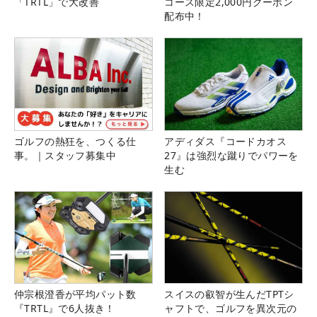
「TRTL」で大改善
コース限定2,000円クーポン
配布中！
ゴルフの熱狂を、つくる仕
アディダス『コードカオス
事。｜スタッフ募集中
27』は強烈な蹴りでパワーを
生む
仲宗根澄香が平均パット数
スイスの叡智が生んだTPTシ
『TRTL』で6人抜き！
ャフトで、ゴルフを異次元の