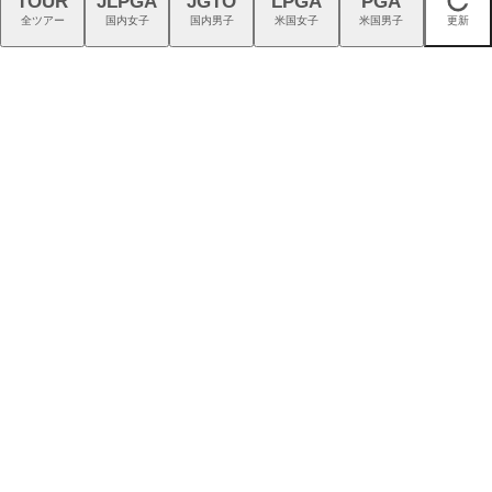
TOUR
JLPGA
JGTO
LPGA
PGA
閉じる
県）
全ツアー
国内女子
国内男子
米国女子
米国男子
更新
『G740』アイアンが引き出
11月までのプレーに2回使え
す“反則級”の寛容性と飛びは
る！コース限定3,500円クー
本当だった！
ポン配布中！
今年も男女プロが強い「キャ
4日間限定配布！11月までの
ロウェイ」のニュース一覧は
プレーに2回使える1,500円分
こちら！
クーポン配布中！