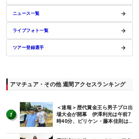
→
ニュース一覧
→
ライブフォト一覧
→
ツアー登録選手
アマチュア・その他 週間アクセスランキング
＜速報＞歴代賞金王ら男子プロ出
1
場大会が開幕 伊澤利光は午前7
時40分、ビリケン・藤本佳則は
午前9時30分にティオフ【MAIN
STAGE JOYX OPEN】