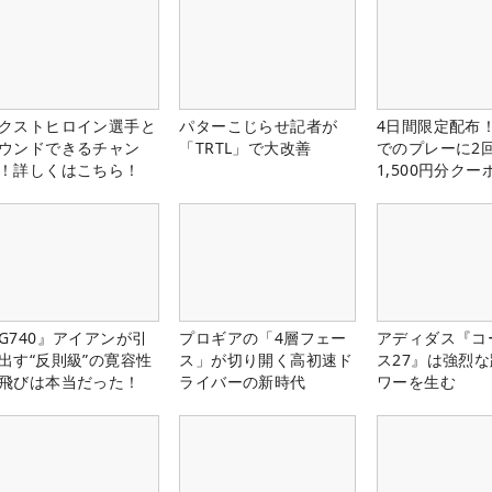
クストヒロイン選手と
パターこじらせ記者が
4日間限定配布！
ウンドできるチャン
「TRTL」で大改善
でのプレーに2
！詳しくはこちら！
1,500円分ク
中！
G740』アイアンが引
プロギアの「4層フェー
アディダス『コ
出す“反則級”の寛容性
ス」が切り開く高初速ド
ス27』は強烈
飛びは本当だった！
ライバーの新時代
ワーを生む