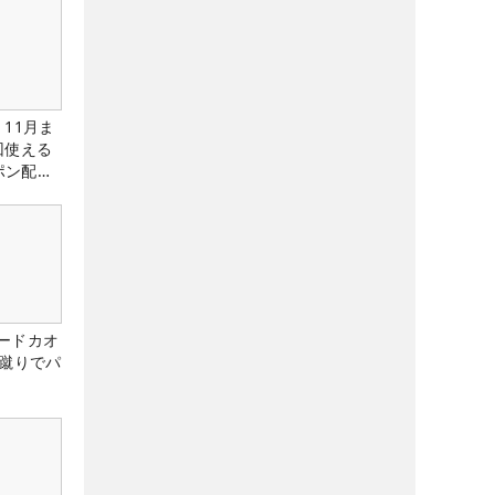
11月ま
回使える
ーポン配布
ードカオ
な蹴りでパ