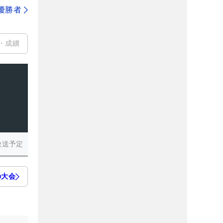
代優勝者
・成績
放送予定
の大会