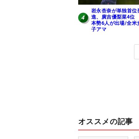
岩永杏奈が単独首位
進、廣吉優梨菜4位
4
本勢6人が出場/全米
子アマ
オススメの記事