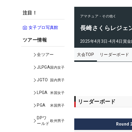
注目！
アマチュア・その他
長崎さくらレジェ
女子プロ写真館
ツアー情報
2025年4月3日-4月4日
賞金
大会TOP
リーダーボード
全ツアー
JLPGA
国内女子
JGTO
国内男子
LPGA
米国女子
リーダーボード
PGA
米国男子
DPワ
欧州男子
ールド
Round