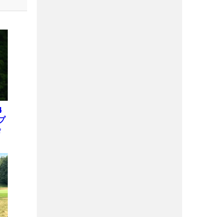
4
プ
会
位
X