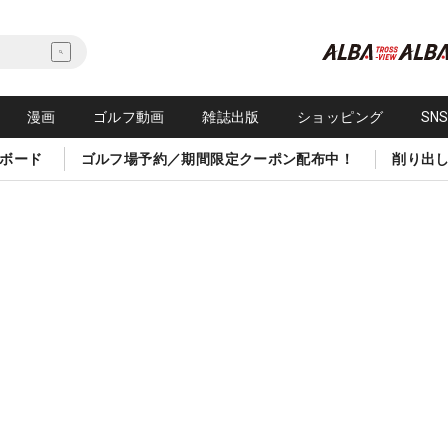
漫画
ゴルフ動画
雑誌出版
ショッピング
SN
ボード
ゴルフ場予約／期間限定クーポン配布中！
削り出