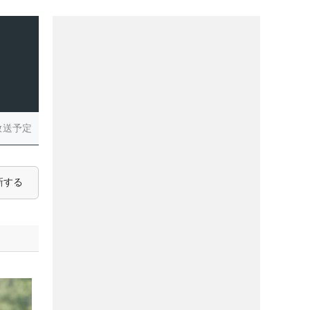
放送予定
新する