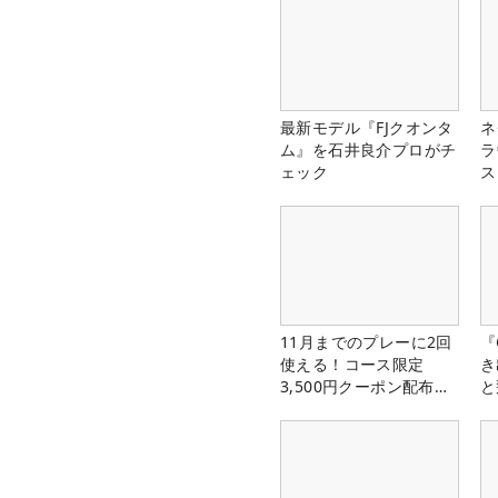
最新モデル『FJクオンタ
ネ
ム』を石井良介プロがチ
ラ
ェック
ス
11月までのプレーに2回
『
使える！コース限定
き
3,500円クーポン配布
と
中！