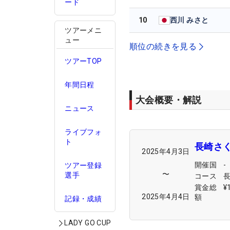
ード
10
西川 みさと
ツアーメニ
ュー
順位の続きを見る
ツアーTOP
年間日程
大会概要・解説
ニュース
ライブフォ
ト
長崎さ
2025年4月3日
開催国
-
ツアー登録
〜
選手
コース
賞金総
¥
2025年4月4日
額
記録・成績
LADY GO CUP