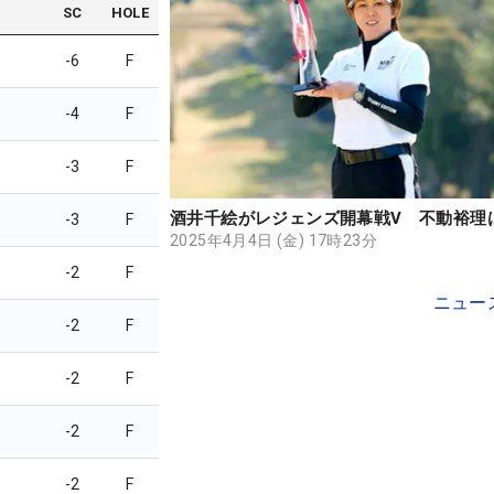
SC
HOLE
-6
F
-4
F
-3
F
酒井千絵がレジェンズ開幕戦V 不動裕理
-3
F
2025年4月4日 (金) 17時23分
-2
F
ニュー
-2
F
-2
F
-2
F
-2
F