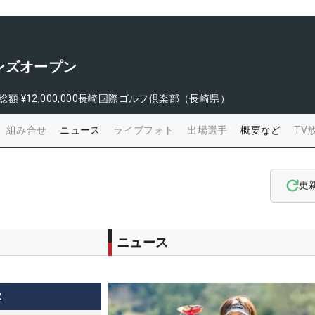
ンズオープン
総額
¥12,000,000
長崎国際ゴルフ倶楽部（長崎県）
組み合せ
ニュース
ライブフォト
出場選手
概要など
TV
更
ニュース
2