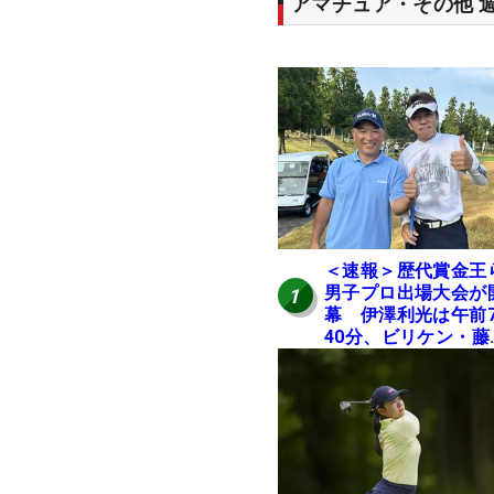
アマチュア・その他 
＜速報＞歴代賞金王
男子プロ出場大会が
1
幕 伊澤利光は午前
40分、ビリケン・藤
佳則は午前9時30分
ィオフ【MAIN STAG
JOYX OPEN】