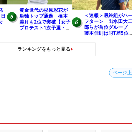
発
黄金世代の杉原彩花が
＜速報＞最終組がハ
 日
単独トップ通過 橋本
5
フターン 出水田大
6
女
美月も2位で突破【女子
郎らが首位グルー
プロテスト1次予選・E
藤本佳則は1打差5
地区】
伊澤利光は52位タイ
【MAIN STAGE JOY
ランキングをもっと見る
OPEN】
ページ