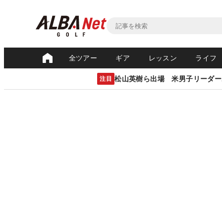
全ツアー
ギア
レッスン
ライフ
松山英樹ら出場 米男子リーダー
注目