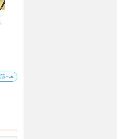
ー
二
プ
位
X
上部へ