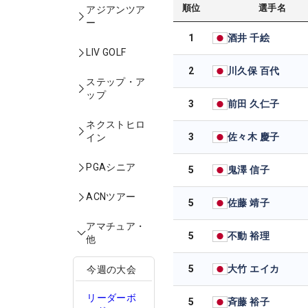
順位
選手名
アジアンツア
ー
1
酒井 千絵
LIV GOLF
2
川久保 百代
ステップ・ア
ップ
3
前田 久仁子
ネクストヒロ
3
佐々木 慶子
イン
PGAシニア
5
鬼澤 信子
ACNツアー
5
佐藤 靖子
アマチュア・
5
不動 裕理
他
5
大竹 エイカ
今週の大会
リーダーボ
5
斉藤 裕子