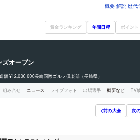
概要 解説 歴
賞金ランキング
年間日程
ポイント
ンズオープン
総額
¥12,000,000
長崎国際ゴルフ倶楽部（長崎県）
組み合せ
ニュース
ライブフォト
出場選手
概要など
TV
前の大会
次