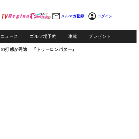
メルマガ登録
ログイン
Sニュース
ゴルフ場予約
連載
プレゼント
しの打感が秀逸 『トゥーロンパター』