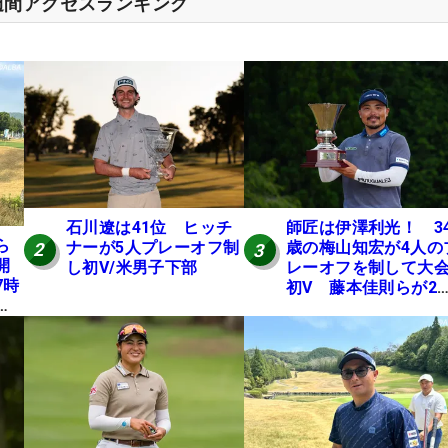
週間アクセスランキング
石川遼は41位 ヒッチ
師匠は伊澤利光！ 3
ら
ナーが5人プレーオフ制
歳の梅山知宏が4人の
2
3
開
し初V/米男子下部
レーオフを制して大
7時
初V 藤本佳則らが2
本
【MAIN STAGE JOY
にテ
OPEN】
E