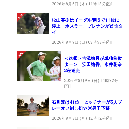
2026年8月6日 (木) 11時18分
1
松山英樹はイーグル奪取で11位に
浮上 ホスラー、ブレナンが首位タ
イ
2026年8月9日 (日) 08時53分
1
＜速報＞吉澤柚月が単独首位
ターン 安田祐香、永井花奈
2差追走
2026年8月9日 (日) 11時32分
1
石川遼は41位 ヒッチナーが5人プ
レーオフ制し初V/米男子下部
2026年8月3日 (月) 12時12分
1