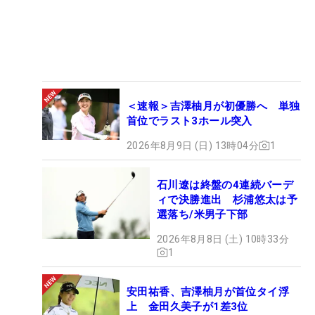
＜速報＞吉澤柚月が初優勝へ 単独
首位でラスト3ホール突入
2026年8月9日 (日) 13時04分
1
石川遼は終盤の4連続バーデ
ィで決勝進出 杉浦悠太は予
選落ち/米男子下部
2026年8月8日 (土) 10時33分
1
安田祐香、吉澤柚月が首位タイ浮
上 金田久美子が1差3位