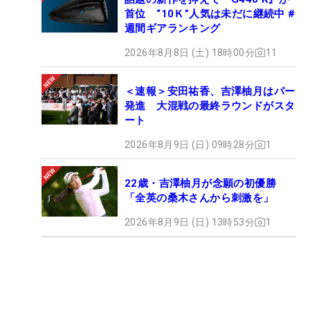
首位 “10Ｋ”人気は未だに継続中 #
週間ギアランキング
2026年8月8日 (土) 18時00分
11
＜速報＞安田祐香、吉澤柚月はパー
発進 大混戦の最終ラウンドがスタ
ート
2026年8月9日 (日) 09時28分
1
22歳・吉澤柚月が念願の初優勝
「全英の桑木さんから刺激を」
2026年8月9日 (日) 13時53分
1