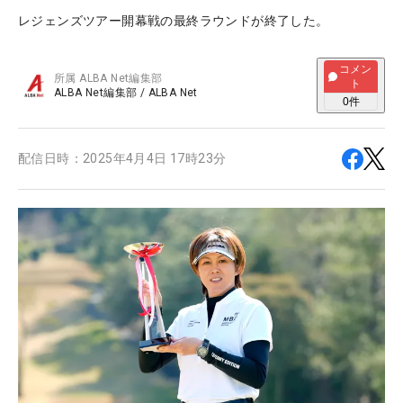
レジェンズツアー開幕戦の最終ラウンドが終了した。
コメン
所属
ALBA Net編集部
ト
ALBA Net編集部
/
ALBA Net
0
件
配信日時：
2025年4月4日 17時23分