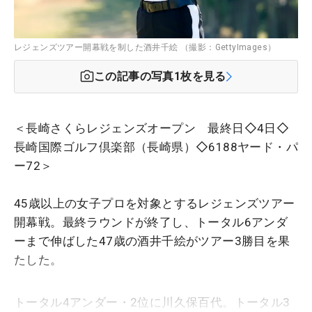
レジェンズツアー開幕戦を制した酒井千絵 （撮影：GettyImages）
この記事の写真
1
枚を見る
＜長崎さくらレジェンズオープン 最終日◇4日◇
長崎国際ゴルフ倶楽部（長崎県）◇6188ヤード・パ
ー72＞
45歳以上の女子プロを対象とするレジェンズツアー
開幕戦。最終ラウンドが終了し、トータル6アンダ
ーまで伸ばした47歳の酒井千絵がツアー3勝目を果
たした。
トータル4アンダー・2位に川久保百代。トータル3