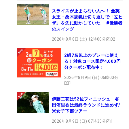
スライスが止まらない人へ！ 全英
女王・桑木志帆は切り返しで「左ヒ
ザ」を先に動かしていた #優勝者
のスイング
2026年8月8日 (土) 12時00分
32
2組7名以上のプレーに使え
る！対象コース限定4,000円
分クーポン配布中！
2026年8月9日 (日) 06時00分
1
伊藤二花は52位フィニッシュ 谷
田侑里香は最終ラウンドに進めず/
米女子下部ツアー
2026年8月9日 (日) 07時35分
1