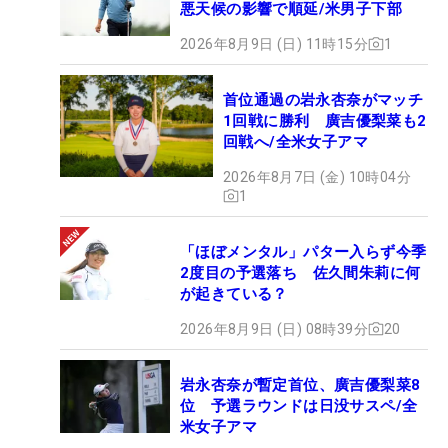
悪天候の影響で順延/米男子下部
2026年8月9日 (日) 11時15分
1
首位通過の岩永杏奈がマッチ
1回戦に勝利 廣吉優梨菜も2
回戦へ/全米女子アマ
2026年8月7日 (金) 10時04分
1
「ほぼメンタル」パター入らず今季
2度目の予選落ち 佐久間朱莉に何
が起きている？
2026年8月9日 (日) 08時39分
20
岩永杏奈が暫定首位、廣吉優梨菜8
位 予選ラウンドは日没サスペ/全
米女子アマ