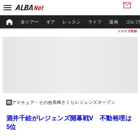
全ツアー
ギア
レッスン
ライフ
漫画
ゴルフ
メルマガ登録
長崎さくらレジェンズオープン
アマチュア・その他
酒井千絵がレジェンズ開幕戦V 不動裕理は
5位