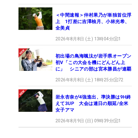
＜中間速報＞仲村果乃が単独首位浮
上 1打差に吉澤柚月、小林光希、
全美貞
2026年8月8日 (土) 13時04分
1
初出場の鳥海颯汰が岩手県オープン
初V「この大会を機にどんどん上
に」 シニアの部は宮本勝昌が連覇
2026年8月8日 (土) 18時25分
72
岩永杏奈が4強進出、準決勝は9H終
えて3UP 大会は連日の順延/全米
女子アマ
2026年8月9日 (日) 09時39分
1