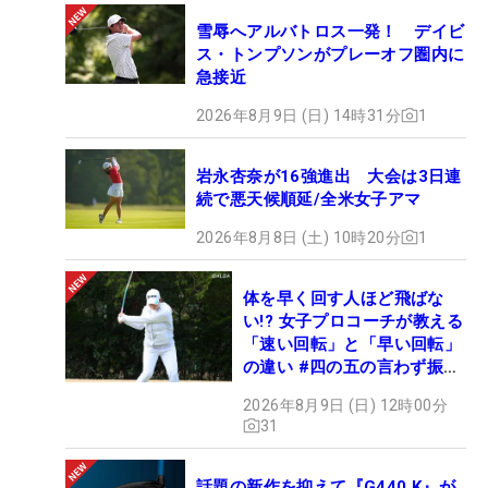
雪辱へアルバトロス一発！ デイビ
ス・トンプソンがプレーオフ圏内に
急接近
2026年8月9日 (日) 14時31分
1
岩永杏奈が16強進出 大会は3日連
続で悪天候順延/全米女子アマ
2026年8月8日 (土) 10時20分
1
体を早く回す人ほど飛ばな
い!? 女子プロコーチが教える
「速い回転」と「早い回転」
の違い #四の五の言わず振り
氣れ
2026年8月9日 (日) 12時00分
31
話題の新作を抑えて『G440 K』が