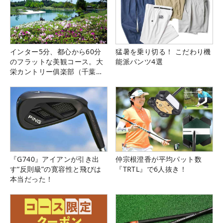
インター5分、都心から60分
猛暑を乗り切る！ こだわり機
のフラットな美観コース。大
能派パンツ4選
栄カントリー俱楽部（千葉
県）
『G740』アイアンが引き出
仲宗根澄香が平均パット数
す“反則級”の寛容性と飛びは
『TRTL』で6人抜き！
本当だった！