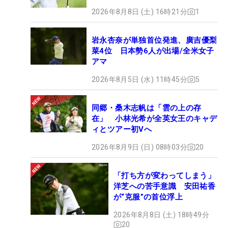
2026年8月8日 (土) 16時21分
1
岩永杏奈が単独首位発進、廣吉優梨
菜4位 日本勢6人が出場/全米女子
アマ
2026年8月5日 (水) 11時45分
5
同郷・桑木志帆は「雲の上の存
在」 小林光希が全英女王のキャデ
ィとツアー初Vへ
2026年8月9日 (日) 08時03分
20
「打ち方が変わってしまう」
洋芝への苦手意識 安田祐香
が“克服”の首位浮上
2026年8月8日 (土) 18時49分
20