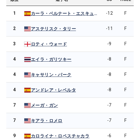
1
-12
F
カーラ・ベルナート・エスキューダー
2
-11
F
アステリスク・タリー
3
-9
F
ロティ・ウォード
4
-8
F
エイラ・ガリツキー
4
-8
F
キャサリン・パーク
4
-8
F
アンドレア・レベルタ
7
-7
F
メーガ・ガン
7
-7
F
キアラ・ロメロ
9
-6
F
カロライナ・ロペスチャカラ