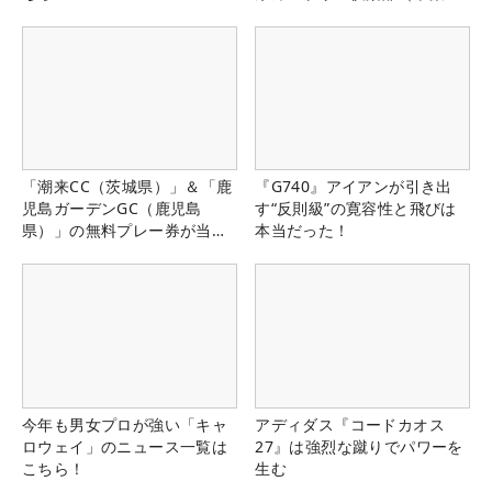
県）
「潮来CC（茨城県）」＆「鹿
『G740』アイアンが引き出
児島ガーデンGC（鹿児島
す“反則級”の寛容性と飛びは
県）」の無料プレー券が当た
本当だった！
る！！
今年も男女プロが強い「キャ
アディダス『コードカオス
ロウェイ」のニュース一覧は
27』は強烈な蹴りでパワーを
こちら！
生む