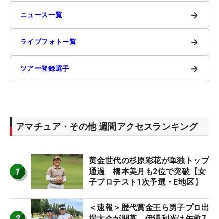
→
ニュース一覧
→
ライブフォト一覧
→
ツアー登録選手
アマチュア・その他 週間アクセスランキング
黄金世代の杉原彩花が単独トップ
1
通過 橋本美月も2位で突破【女
子プロテスト1次予選・E地区】
＜速報＞歴代賞金王ら男子プロ出
2
場大会が開幕 伊澤利光は午前7