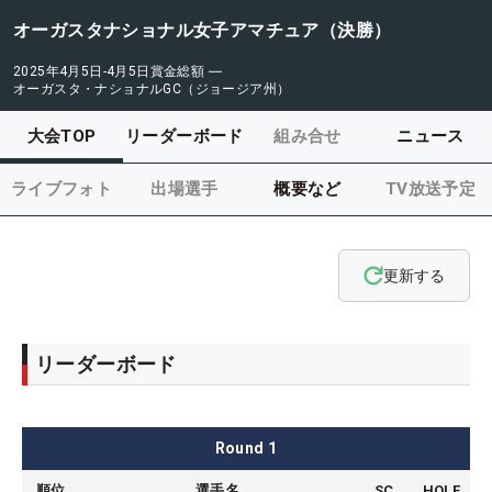
オーガスタナショナル女子アマチュア（決勝）
2025年4月5日-4月5日
賞金総額
―
オーガスタ・ナショナルGC（ジョージア州）
大会TOP
リーダーボード
組み合せ
ニュース
ライブフォト
出場選手
概要など
TV放送予定
更新する
リーダーボード
Round
1
順位
選手名
SC
HOLE