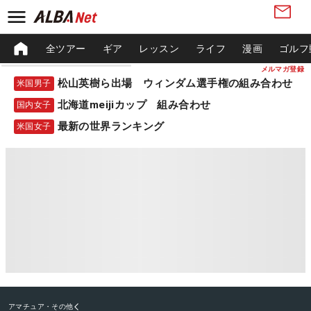
全ツアー
ギア
レッスン
ライフ
漫画
ゴルフ
メルマガ登録
松山英樹ら出場 ウィンダム選手権の組み合わせ
米国男子
北海道meijiカップ 組み合わせ
国内女子
最新の世界ランキング
米国女子
アマチュア・その他