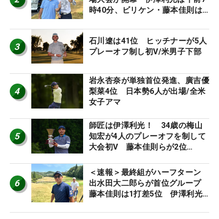
時40分、ビリケン・藤本佳則は
午前9時30分にティオフ【MAIN
STAGE JOYX OPEN】
石川遼は41位 ヒッチナーが5人
3
プレーオフ制し初V/米男子下部
岩永杏奈が単独首位発進、廣吉優
4
梨菜4位 日本勢6人が出場/全米
女子アマ
師匠は伊澤利光！ 34歳の梅山
5
知宏が4人のプレーオフを制して
大会初V 藤本佳則らが2位
【MAIN STAGE JOYX OPEN】
＜速報＞最終組がハーフターン
6
出水田大二郎らが首位グループ
藤本佳則は1打差5位 伊澤利光
は52位タイ【MAIN STAGE
JOYX OPEN】