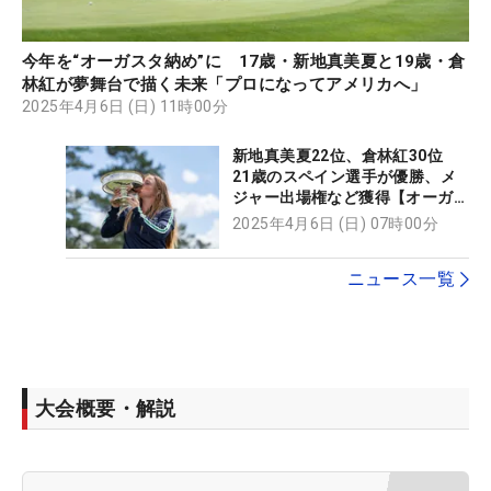
今年を“オーガスタ納め”に 17歳・新地真美夏と19歳・倉
林紅が夢舞台で描く未来「プロになってアメリカへ」
2025年4月6日 (日) 11時00分
新地真美夏22位、倉林紅30位
21歳のスペイン選手が優勝、メ
ジャー出場権など獲得【オーガス
タ女子アマ】
2025年4月6日 (日) 07時00分
ニュース一覧
大会概要・解説