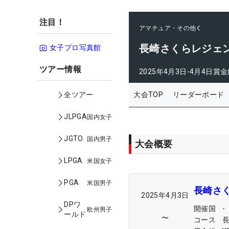
注目！
アマチュア・その他
長崎さくらレジェ
女子プロ写真館
ツアー情報
2025年4月3日-4月4日
賞金
大会TOP
リーダーボード
全ツアー
JLPGA
国内女子
JGTO
国内男子
大会概要
LPGA
米国女子
PGA
米国男子
長崎さ
2025年4月3日
DPワ
開催国
-
欧州男子
ールド
〜
コース