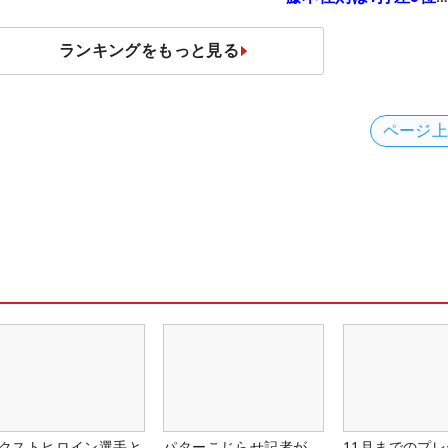
伊澤利光は52位タイ
【MAIN STAGE JOY
ランキングをもっと見る
OPEN】
ページ
クストヒロイン選手と
パターこじらせ記者が
11月までのプレ