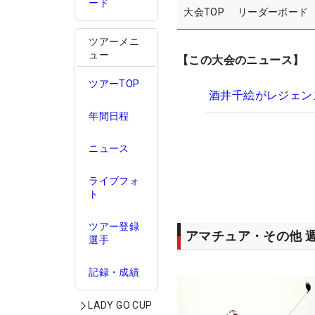
ード
大会TOP
リーダーボード
ツアーメニ
ュー
【この大会のニュース】
ツアーTOP
酒井千絵がレジェン
年間日程
ニュース
ライブフォ
ト
ツアー登録
アマチュア・その他 
選手
記録・成績
LADY GO CUP