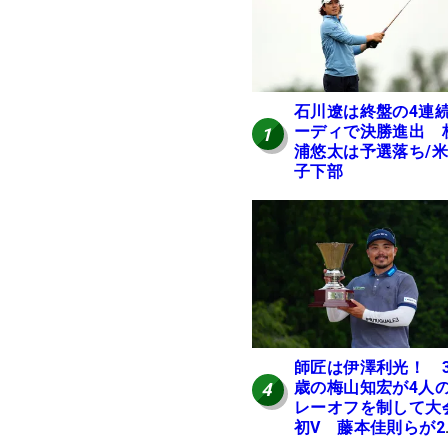
石川遼は終盤の4連
ーディで決勝進出 
1
浦悠太は予選落ち/
子下部
師匠は伊澤利光！ 3
歳の梅山知宏が4人
4
レーオフを制して大
初V 藤本佳則らが2
【MAIN STAGE JOY