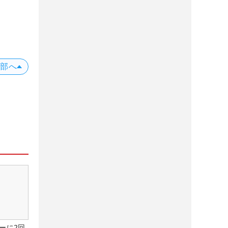
X
上部へ
ーに2回