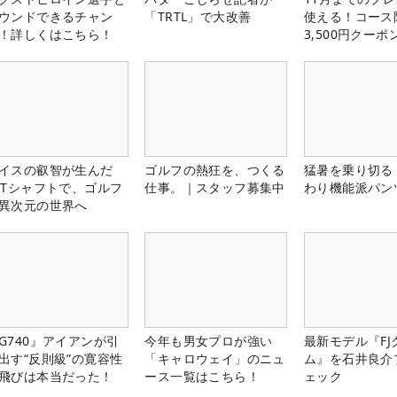
ウンドできるチャン
「TRTL」で大改善
使える！コース
！詳しくはこちら！
3,500円クーポ
中！
イスの叡智が生んだ
ゴルフの熱狂を、つくる
猛暑を乗り切る
PTシャフトで、ゴルフ
仕事。｜スタッフ募集中
わり機能派パン
異次元の世界へ
G740』アイアンが引
今年も男女プロが強い
最新モデル『FJ
出す“反則級”の寛容性
「キャロウェイ」のニュ
ム』を石井良介
飛びは本当だった！
ース一覧はこちら！
ェック