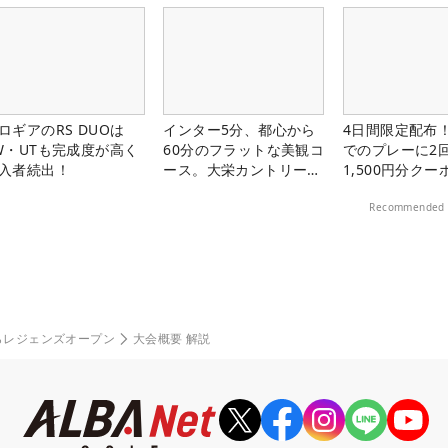
ロギアのRS DUOは
インター5分、都心から
4日間限定配布！
W・UTも完成度が高く
60分のフラットな美観コ
でのプレーに2
入者続出！
ース。大栄カントリー俱
1,500円分ク
楽部（千葉県）
中！
Recommended 
らレジェンズオープン
大会概要 解説