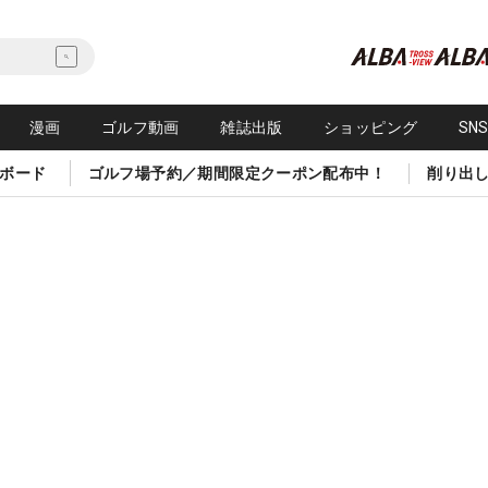
漫画
ゴルフ動画
雑誌出版
ショッピング
SN
ボード
ゴルフ場予約／期間限定クーポン配布中！
削り出