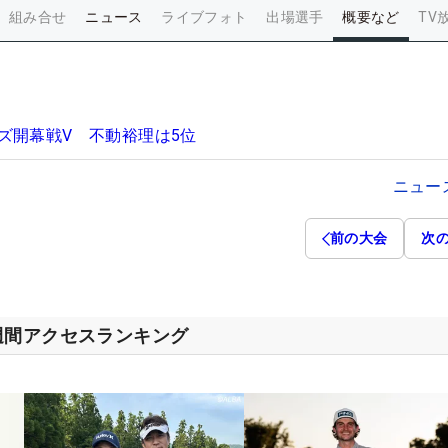
組み合せ
ニュース
ライブフォト
出場選手
概要など
TV
ズ開幕戦V 不動裕理は5位
ニュー
前の大会
次
週間アクセスランキング