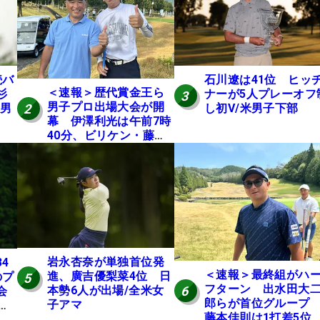
続バ
石川遼は41位 ヒッ
＜速報＞歴代賞金王ら
杉
ナーが5人プレーオフ
3
男子プロ出場大会が開
2
米男
し初V/米男子下部
幕 伊澤利光は午前7時
40分、ビリケン・藤本
佳則は午前9時30分にテ
ィオフ【MAIN STAGE
JOYX OPEN】
岩永杏奈が単独首位発
4
＜速報＞最終組がハ
進、廣吉優梨菜4位 日
のプ
5
フターン 出水田大
6
本勢6人が出場/全米女
会
郎らが首位グルー
子アマ
位
藤本佳則は1打差5
X