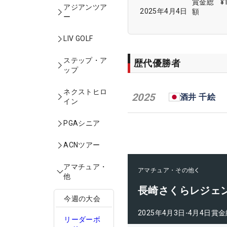
賞金総
¥
アジアンツア
2025年4月4日
額
ー
LIV GOLF
ステップ・ア
歴代優勝者
ップ
ネクストヒロ
2025
酒井 千絵
イン
PGAシニア
ACNツアー
アマチュア・
アマチュア・その他
他
長崎さくらレジェ
今週の大会
2025年4月3日-4月4日
賞金
リーダーボ