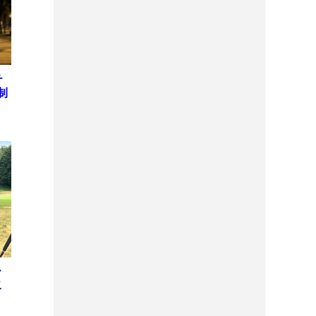
チ
制
ー
二
プ
位