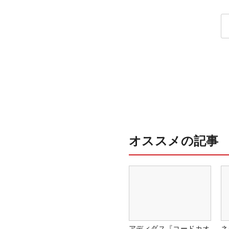
OPEN】
オススメの記事
アディダス『コードカオ
ネ