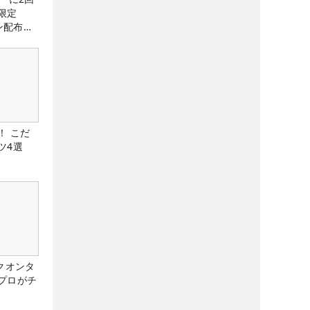
限定
ン配布
！ こだ
ツ4選
クオンタ
プロがチ