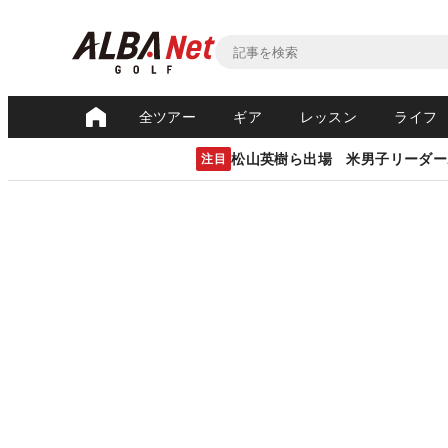
全ツアー
ギア
レッスン
ライフ
松山英樹ら出場 米男子リーダー
注目