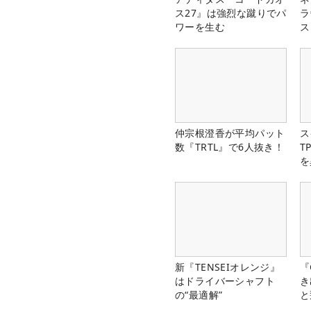
ス27』は強烈な蹴りでパ
ラ
ワーを生む
ス
仲宗根澄香が平均パット
ス
数『TRTL』で6人抜き！
T
を
新『TENSEIオレンジ』
『
はドライバーシャフト
き
の“最適解”
と