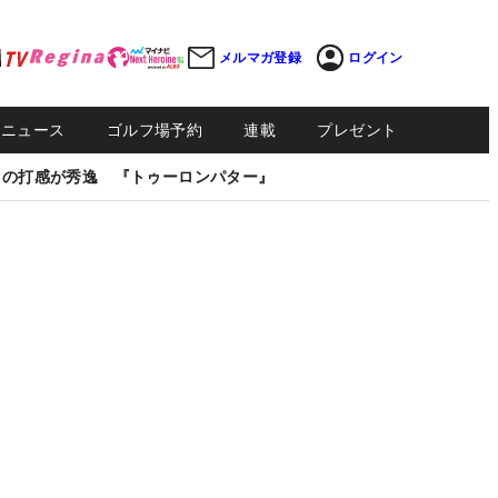
メルマガ登録
ログイン
Sニュース
ゴルフ場予約
連載
プレゼント
しの打感が秀逸 『トゥーロンパター』