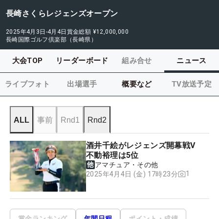
長崎さくらレジェンズオープン
2025年4月3日-4月4日
賞金総額
¥12,000,000
長崎国際ゴルフ倶楽部（長崎県）
大会TOP
リーダーボード
組み合せ
ニュース
ライブフォト
出場選手
概要など
TV放送予定
ALL
事前
Rnd1
Rnd2
酒井千絵がレジェンズ開幕戦V
不動裕理は5位
アマチュア・その他
1
2025年4月4日 (金) 17時23分
賞金ランキング
年間日程
ポイント・成績