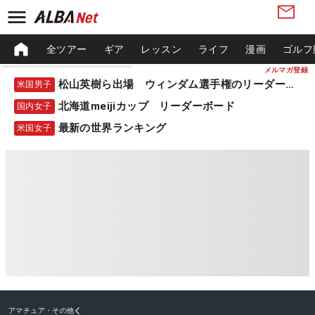
全ツアー
ギア
レッスン
ライフ
漫画
ゴルフ
メルマガ登録
松山英樹ら出場 ウィンダム選手権のリーダーボード
米国男子
北海道meijiカップ リーダーボード
国内女子
最新の世界ランキング
米国女子
アマチュア・その他