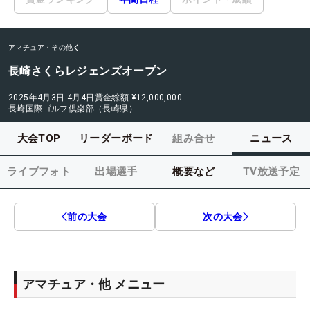
アマチュア・その他
長崎さくらレジェンズオープン
2025年4月3日-4月4日
賞金総額
¥12,000,000
長崎国際ゴルフ倶楽部（長崎県）
大会TOP
リーダーボード
組み合せ
ニュース
ライブフォト
出場選手
概要など
TV放送予定
前の大会
次の大会
アマチュア・他 メニュー