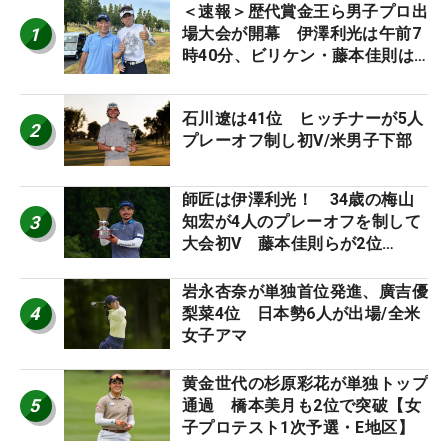
＜速報＞歴代賞金王ら男子プロ出
1
場大会が開幕 伊澤利光は午前7
時40分、ビリケン・藤本佳則は
午前9時30分にティオフ【MAIN
STAGE JOYX OPEN】
石川遼は41位 ヒッチナーが5人
2
プレーオフ制し初V/米男子下部
師匠は伊澤利光！ 34歳の梅山
3
知宏が4人のプレーオフを制して
大会初V 藤本佳則らが2位
【MAIN STAGE JOYX OPEN】
岩永杏奈が単独首位発進、廣吉優
4
梨菜4位 日本勢6人が出場/全米
女子アマ
黄金世代の杉原彩花が単独トップ
5
通過 橋本美月も2位で突破【女
子プロテスト1次予選・E地区】