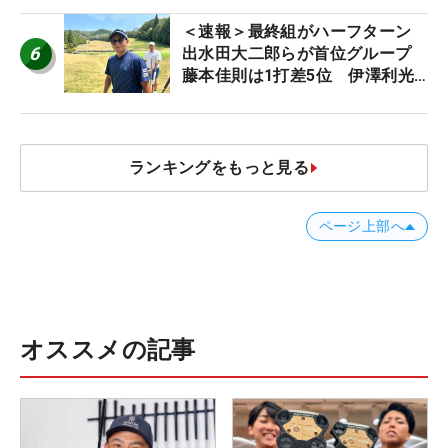
＜速報＞最終組がハーフターン
6
出水田大二郎らが首位グループ
藤本佳則は1打差5位 伊澤利光
は52位タイ【MAIN STAGE
JOYX OPEN】
ランキングをもっと見る
ページ上部へ
オススメの記事