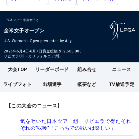
LPGAツアー
米国女子
全米女子オープン
U.S. Women's Open presented by Ally
2026年6月4日-6月7日
賞金総額
$12,500,000
リビエラCC（カリフォルニア州）
大会TOP
リーダーボード
組み合せ
ニュース
ライブフォト
出場選手
概要など
TV放送予定
【この大会のニュース】
気を吐いた日本ツアー組 リビエラで得たそれ
ぞれの“収穫”「こっちでの戦いは楽しい」