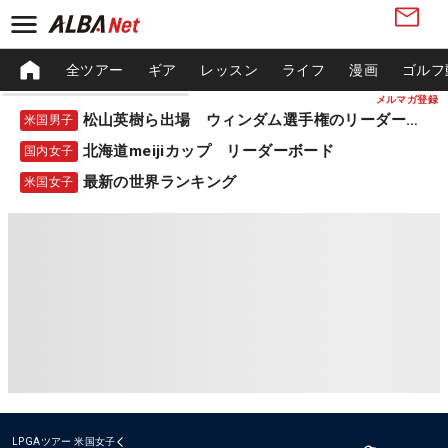
全ツアー
ギア
レッスン
ライフ
漫画
ゴルフ
メルマガ登録
松山英樹ら出場 ウィンダム選手権のリーダーボード
米国男子
北海道meijiカップ リーダーボード
国内女子
最新の世界ランキング
米国女子
LPGAツアー
米国女子