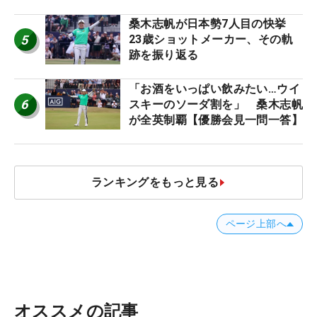
桑木志帆が日本勢7人目の快挙
5
23歳ショットメーカー、その軌
跡を振り返る
「お酒をいっぱい飲みたい…ウイ
6
スキーのソーダ割を」 桑木志帆
が全英制覇【優勝会見一問一答】
ランキングをもっと見る
ページ上部へ
オススメの記事