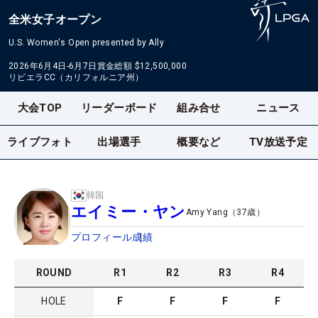
全米女子オープン
U.S. Women's Open presented by Ally
2026年6月4日-6月7日
賞金総額
$12,500,000
リビエラCC（カリフォルニア州）
大会TOP
リーダーボード
組み合せ
ニュース
ライブフォト
出場選手
概要など
TV放送予定
韓国
エイミー・ヤン
Amy Yang
（
37
歳）
プロフィール
成績
ROUND
R
1
R
2
R
3
R
4
HOLE
F
F
F
F