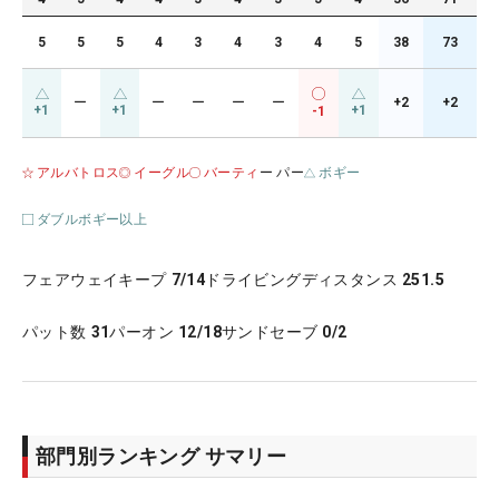
5
5
5
4
3
4
3
4
5
38
73
ー
ー
ー
ー
ー
+2
+2
+1
+1
+1
-1
アルバトロス
イーグル
バーティ
ー パー
ボギー
ダブルボギー以上
フェアウェイキープ
7/14
ドライビングディスタンス
251.5
パット数
31
パーオン
12/18
サンドセーブ
0/2
部門別ランキング サマリー