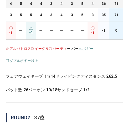
4
5
4
4
3
4
3
5
4
36
71
3
5
5
4
3
4
3
5
3
35
71
ー
ー
ー
ー
ー
ー
-1
0
+1
-1
-1
アルバトロス
イーグル
バーティ
ー パー
ボギー
ダブルボギー以上
フェアウェイキープ
11/14
ドライビングディスタンス
262.5
パット数
26
パーオン
10/18
サンドセーブ
1/2
ROUND
2
37
位