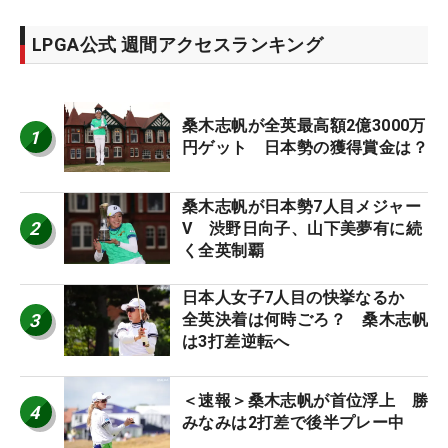
LPGA公式 週間アクセスランキング
桑木志帆が全英最高額2億3000万
1
円ゲット 日本勢の獲得賞金は？
桑木志帆が日本勢7人目メジャー
2
V 渋野日向子、山下美夢有に続
く全英制覇
日本人女子7人目の快挙なるか
3
全英決着は何時ごろ？ 桑木志帆
は3打差逆転へ
＜速報＞桑木志帆が首位浮上 勝
4
みなみは2打差で後半プレー中