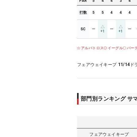
PAR
5
4
4
3
4
打数
5
5
4
4
4
SC
ー
ー
ー
+1
+1
アルバトロス
イーグル
バー
フェアウェイキープ
11/14
ド
部門別ランキング サ
フェアウェイキープ