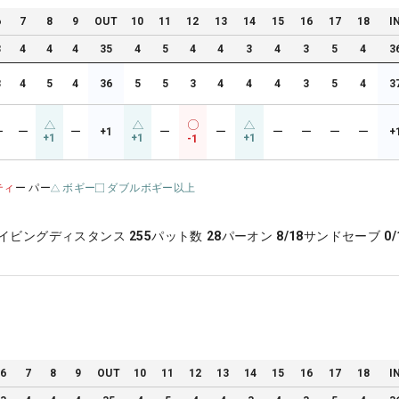
6
7
8
9
OUT
10
11
12
13
14
15
16
17
18
I
3
4
4
4
35
4
5
4
4
3
4
3
5
4
3
3
4
5
4
36
5
5
3
4
4
4
3
5
4
3
ー
ー
ー
+1
ー
ー
ー
ー
ー
ー
+
+1
+1
+1
-1
ティ
ー パー
ボギー
ダブルボギー以上
イビングディスタンス
255
パット数
28
パーオン
8/18
サンドセーブ
0/
6
7
8
9
OUT
10
11
12
13
14
15
16
17
18
I