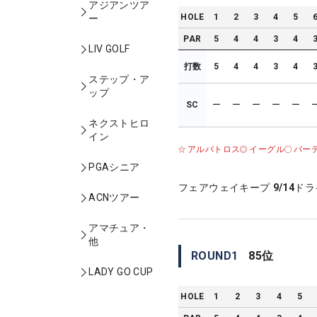
アジアンツア
HOLE
1
2
3
4
5
ー
PAR
5
4
4
3
4
LIV GOLF
打数
5
4
4
3
4
ステップ・ア
ップ
SC
ー
ー
ー
ー
ー
ネクストヒロ
イン
アルバトロス
イーグル
バー
PGAシニア
フェアウェイキープ
9/14
ドラ
ACNツアー
アマチュア・
他
ROUND
1
85
位
LADY GO CUP
HOLE
1
2
3
4
5