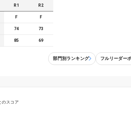
R
1
R
2
F
F
74
73
85
69
部門別ランキング
フルリーダー
とのスコア