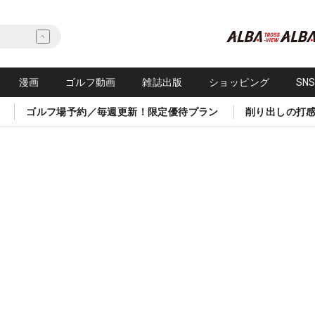
漫画
ゴルフ動画
雑誌出版
ショッピング
SN
ゴルフ場予約／毎週更新！限定優待プラン
削り出しの打