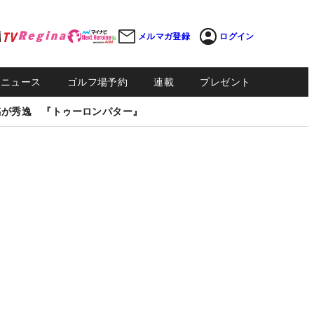
メルマガ登録
ログイン
Sニュース
ゴルフ場予約
連載
プレゼント
感が秀逸 『トゥーロンパター』