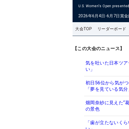
U.S. Women's Open presented 
2026年6月4日-6月7日
賞金
大会TOP
リーダーボード
【この大会のニュース】
気を吐いた日本ツア
い」
初日56位から気が
「夢を見ている気
畑岡奈紗に見えた“
の景色
「歯が立たないくら
い」