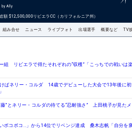
by Ally
総額
$12,500,000
リビエラCC（カリフォルニア州）
組み合せ
ニュース
ライブフォト
出場選手
概要など
TV
ー組 リビエラで得たそれぞれの“収穫”「こっちでの戦いは
つけばネリー・コルダ 14歳でデビューした大会で13年後に
分」
葛藤”とネリー・コルダの待てる“忍耐強さ” 上田桃子が見た
いボコボコ…」から14位でリベンジ達成 桑木志帆「自分を