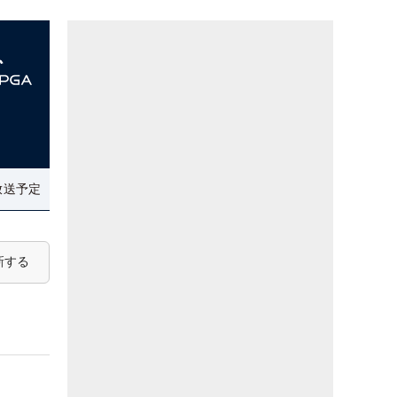
放送予定
新する