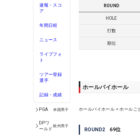
速報・スコ
ROUND
ア
HOLE
年間日程
打数
ニュース
順位
ライブフォ
ト
ツアー登録
選手
ホールバイホール
記録・成績
ホールバイホール = ホールご
PGA
米国男子
DPワ
欧州男子
ールド
ROUND
2
69
位