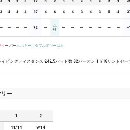
3
4
4
4
35
4
5
4
4
3
4
3
5
4
3
3
4
4
4
37
4
6
4
4
3
4
3
5
4
3
ー
ー
ー
ー
+2
ー
ー
ー
ー
ー
ー
ー
ー
+
+1
ティ
ー パー
ボギー
ダブルボギー以上
ライビングディスタンス
242.5
パット数
32
パーオン
11/18
サンドセー
マリー
1
2
11/14
9/14