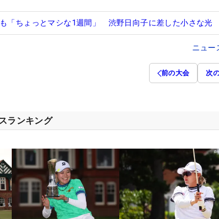
すも「ちょっとマシな1週間」 渋野日向子に差した小さな光
ニュー
前の大会
次
セスランキング