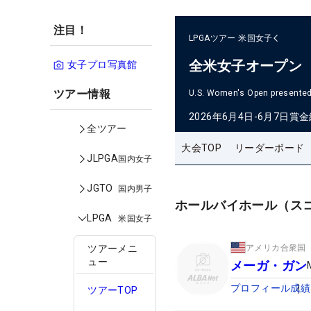
注目！
LPGAツアー
米国女子
全米女子オープン
女子プロ写真館
ツアー情報
U.S. Women's Open presented 
2026年6月4日-6月7日
賞金
全ツアー
大会TOP
リーダーボード
JLPGA
国内女子
JGTO
国内男子
ホールバイホール（ス
LPGA
米国女子
アメリカ合衆国
ツアーメニ
ュー
メーガ・ガン
プロフィール
成績
ツアーTOP