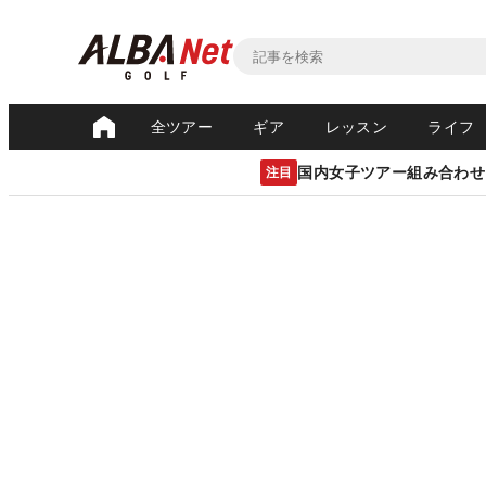
全ツアー
ギア
レッスン
ライフ
国内女子ツアー組み合わせ
注目