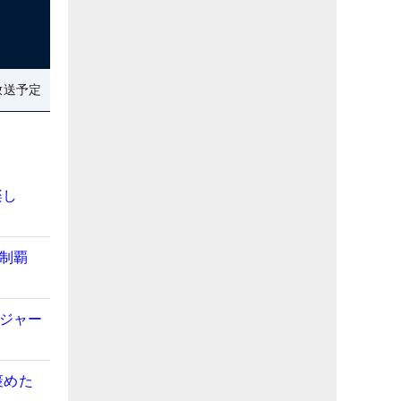
放送予定
楽し
初制覇
メジャー
褒めた