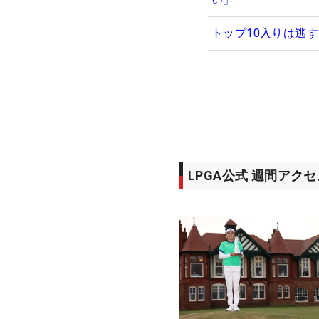
トップ10入りは逃
LPGA公式 週間アク