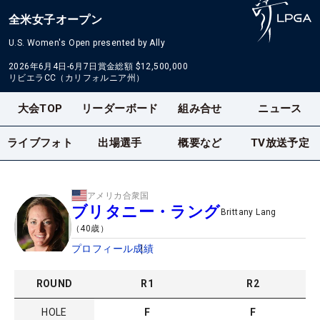
全米女子オープン
U.S. Women's Open presented by Ally
2026年6月4日-6月7日
賞金総額
$12,500,000
リビエラCC（カリフォルニア州）
大会TOP
リーダーボード
組み合せ
ニュース
ライブフォト
出場選手
概要など
TV放送予定
アメリカ合衆国
ブリタニー・ラング
Brittany Lang
（
40
歳）
プロフィール
成績
ROUND
R
1
R
2
HOLE
F
F