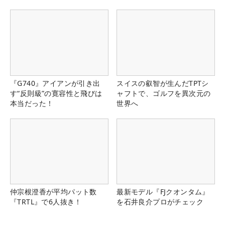
『G740』アイアンが引き出
スイスの叡智が生んだTPTシ
す“反則級”の寛容性と飛びは
ャフトで、ゴルフを異次元の
本当だった！
世界へ
仲宗根澄香が平均パット数
最新モデル『FJクオンタム』
『TRTL』で6人抜き！
を石井良介プロがチェック