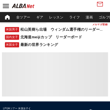
全ツアー
ギア
レッスン
ライフ
漫画
ゴルフ
メルマガ登録
松山英樹ら出場 ウィンダム選手権のリーダーボード
米国男子
北海道meijiカップ リーダーボード
国内女子
最新の世界ランキング
米国女子
LPGAツアー
米国女子