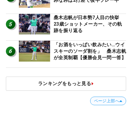
みなみは2打差で後半プレー中
桑木志帆が日本勢7人目の快挙
5
23歳ショットメーカー、その軌
跡を振り返る
「お酒をいっぱい飲みたい…ウイ
6
スキーのソーダ割を」 桑木志帆
が全英制覇【優勝会見一問一答】
ランキングをもっと見る
ページ上部へ