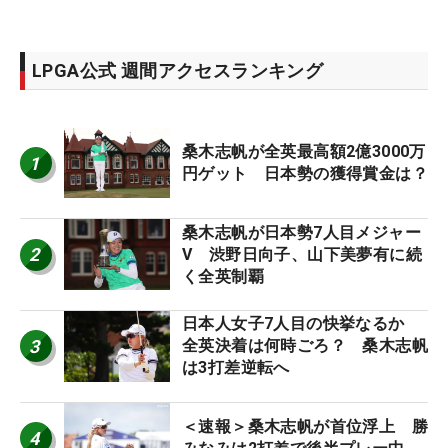
LPGA公式 週間アクセスランキング
桑木志帆が全英最高額2億3000万
1
円ゲット 日本勢の獲得賞金は？
桑木志帆が日本勢7人目メジャー
2
V 渋野日向子、山下美夢有に続
く全英制覇
日本人女子7人目の快挙なるか
3
全英決着は何時ごろ？ 桑木志帆
は3打差逆転へ
＜速報＞桑木志帆が首位浮上 勝
4