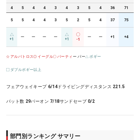
4
5
4
4
3
4
3
5
4
36
71
5
5
4
4
3
5
2
5
4
37
75
ー
ー
ー
ー
ー
ー
+1
+4
+1
+1
-1
アルバトロス
イーグル
バーティ
ー パー
ボギー
ダブルボギー以上
フェアウェイキープ
6/14
ドライビングディスタンス
221.5
パット数
29
パーオン
7/18
サンドセーブ
0/2
部門別ランキング サマリー