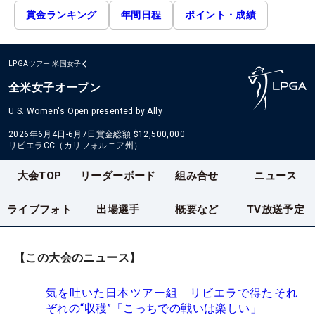
賞金ランキング
年間日程
ポイント・成績
LPGAツアー
米国女子
全米女子オープン
U.S. Women's Open presented by Ally
2026年6月4日-6月7日
賞金総額
$12,500,000
リビエラCC（カリフォルニア州）
大会TOP
リーダーボード
組み合せ
ニュース
ライブフォト
出場選手
概要など
TV放送予定
【この大会のニュース】
気を吐いた日本ツアー組 リビエラで得たそれ
ぞれの“収穫”「こっちでの戦いは楽しい」