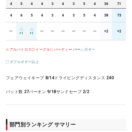
4
5
4
4
3
4
3
5
4
36
71
4
6
5
4
3
4
3
5
4
38
73
ー
ー
ー
ー
ー
ー
ー
+2
+2
+1
+1
アルバトロス
イーグル
バーティ
ー パー
ボギー
ダブルボギー以上
フェアウェイキープ
8/14
ドライビングディスタンス
240
パット数
27
パーオン
9/18
サンドセーブ
2/2
部門別ランキング サマリー