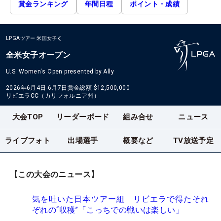
賞金ランキング
年間日程
ポイント・成績
LPGAツアー
米国女子
全米女子オープン
U.S. Women's Open presented by Ally
2026年6月4日-6月7日
賞金総額
$12,500,000
リビエラCC（カリフォルニア州）
大会TOP
リーダーボード
組み合せ
ニュース
ライブフォト
出場選手
概要など
TV放送予定
【この大会のニュース】
気を吐いた日本ツアー組 リビエラで得たそれ
ぞれの“収穫”「こっちでの戦いは楽しい」