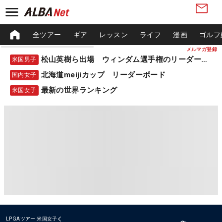
全ツアー
ギア
レッスン
ライフ
漫画
ゴルフ
メルマガ登録
松山英樹ら出場 ウィンダム選手権のリーダーボード
米国男子
北海道meijiカップ リーダーボード
国内女子
最新の世界ランキング
米国女子
LPGAツアー
米国女子