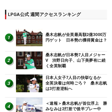
LPGA公式 週間アクセスランキング
桑木志帆が全英最高額2億3000万
1
円ゲット 日本勢の獲得賞金は？
桑木志帆が日本勢7人目メジャー
2
V 渋野日向子、山下美夢有に続
く全英制覇
日本人女子7人目の快挙なるか
3
全英決着は何時ごろ？ 桑木志帆
は3打差逆転へ
＜速報＞桑木志帆が首位浮上 勝
4
みなみは2打差で後半プレー中