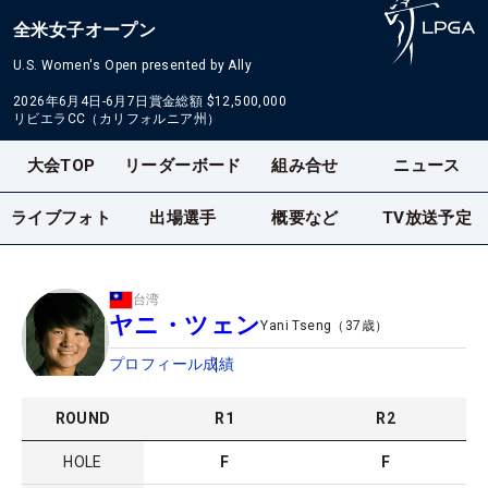
全米女子オープン
U.S. Women's Open presented by Ally
2026年6月4日-6月7日
賞金総額
$12,500,000
リビエラCC（カリフォルニア州）
大会TOP
リーダーボード
組み合せ
ニュース
ライブフォト
出場選手
概要など
TV放送予定
台湾
ヤニ・ツェン
Yani Tseng
（
37
歳）
プロフィール
成績
ROUND
R
1
R
2
HOLE
F
F