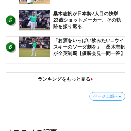
桑木志帆が日本勢7人目の快挙
5
23歳ショットメーカー、その軌
跡を振り返る
「お酒をいっぱい飲みたい…ウイ
6
スキーのソーダ割を」 桑木志帆
が全英制覇【優勝会見一問一答】
ランキングをもっと見る
ページ上部へ