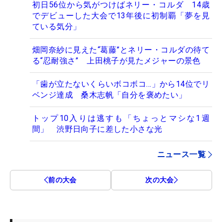
初日56位から気がつけばネリー・コルダ 14歳
でデビューした大会で13年後に初制覇「夢を見
ている気分」
畑岡奈紗に見えた“葛藤”とネリー・コルダの待て
る“忍耐強さ” 上田桃子が見たメジャーの景色
「歯が立たないくらいボコボコ…」から14位でリ
ベンジ達成 桑木志帆「自分を褒めたい」
トップ10入りは逃すも「ちょっとマシな1週
間」 渋野日向子に差した小さな光
ニュース一覧
前の大会
次の大会