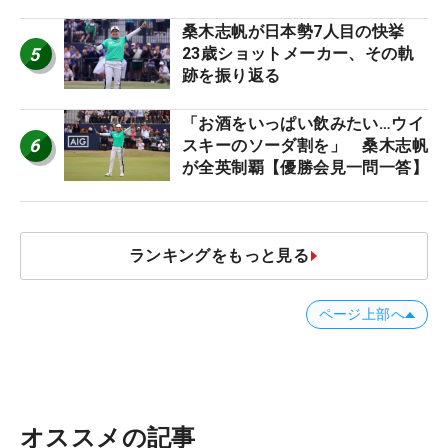
桑木志帆が日本勢7人目の快挙
5
23歳ショットメーカー、その軌
跡を振り返る
「お酒をいっぱい飲みたい…ウイ
6
スキーのソーダ割を」 桑木志帆
が全英制覇【優勝会見一問一答】
ランキングをもっと見る
ページ上部へ
オススメの記事