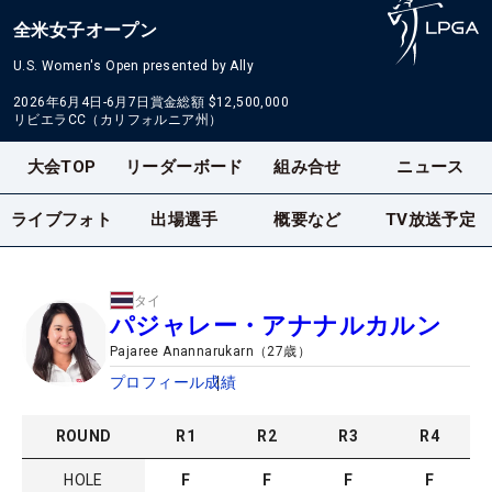
全米女子オープン
U.S. Women's Open presented by Ally
2026年6月4日-6月7日
賞金総額
$12,500,000
リビエラCC（カリフォルニア州）
大会TOP
リーダーボード
組み合せ
ニュース
ライブフォト
出場選手
概要など
TV放送予定
タイ
パジャレー・アナナルカルン
Pajaree Anannarukarn
（
27
歳）
プロフィール
成績
ROUND
R
1
R
2
R
3
R
4
HOLE
F
F
F
F