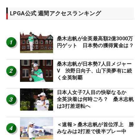
LPGA公式 週間アクセスランキング
桑木志帆が全英最高額2億3000万
1
円ゲット 日本勢の獲得賞金は？
桑木志帆が日本勢7人目メジャー
2
V 渋野日向子、山下美夢有に続
く全英制覇
日本人女子7人目の快挙なるか
3
全英決着は何時ごろ？ 桑木志帆
は3打差逆転へ
＜速報＞桑木志帆が首位浮上 勝
4
みなみは2打差で後半プレー中