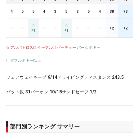
4
5
5
4
3
5
3
5
4
38
73
ー
ー
ー
ー
ー
ー
ー
+2
+2
+1
+1
アルバトロス
イーグル
バーティ
ー パー
ボギー
ダブルボギー以上
フェアウェイキープ
9/14
ドライビングディスタンス
243.5
パット数
31
パーオン
10/18
サンドセーブ
1/2
部門別ランキング サマリー