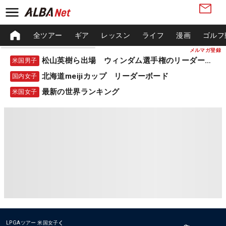
全ツアー
ギア
レッスン
ライフ
漫画
ゴルフ
メルマガ登録
松山英樹ら出場 ウィンダム選手権のリーダーボード
米国男子
北海道meijiカップ リーダーボード
国内女子
最新の世界ランキング
米国女子
LPGAツアー
米国女子