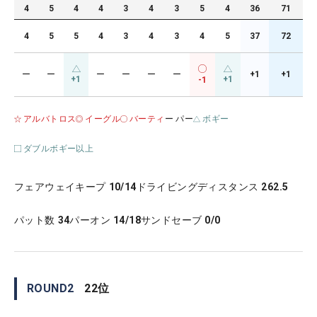
4
5
4
4
3
4
3
5
4
36
71
4
5
5
4
3
4
3
4
5
37
72
ー
ー
ー
ー
ー
ー
+1
+1
+1
+1
-1
アルバトロス
イーグル
バーティ
ー パー
ボギー
ダブルボギー以上
フェアウェイキープ
10/14
ドライビングディスタンス
262.5
パット数
34
パーオン
14/18
サンドセーブ
0/0
ROUND
2
22
位