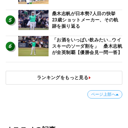
桑木志帆が日本勢7人目の快挙
5
23歳ショットメーカー、その軌
跡を振り返る
「お酒をいっぱい飲みたい…ウイ
6
スキーのソーダ割を」 桑木志帆
が全英制覇【優勝会見一問一答】
ランキングをもっと見る
ページ上部へ