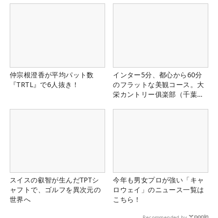
仲宗根澄香が平均パット数
インター5分、都心から60分
『TRTL』で6人抜き！
のフラットな美観コース。大
栄カントリー俱楽部（千葉
県）
スイスの叡智が生んだTPTシ
今年も男女プロが強い「キャ
ャフトで、ゴルフを異次元の
ロウェイ」のニュース一覧は
世界へ
こちら！
Recommended by