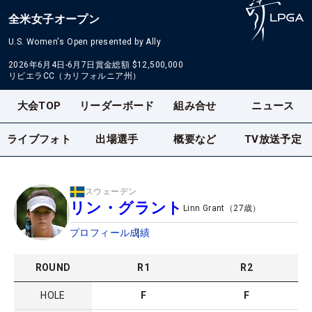
全米女子オープン
U.S. Women's Open presented by Ally
2026年6月4日-6月7日
賞金総額
$12,500,000
リビエラCC（カリフォルニア州）
大会TOP
リーダーボード
組み合せ
ニュース
ライブフォト
出場選手
概要など
TV放送予定
スウェーデン
リン・グラント
Linn Grant
（
27
歳）
プロフィール
成績
ROUND
R
1
R
2
HOLE
F
F