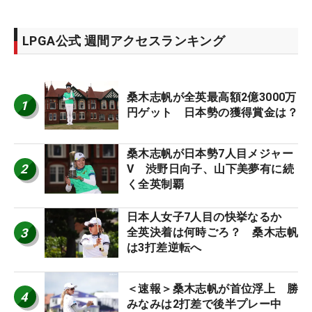
LPGA公式 週間アクセスランキング
桑木志帆が全英最高額2億3000万
1
円ゲット 日本勢の獲得賞金は？
桑木志帆が日本勢7人目メジャー
2
V 渋野日向子、山下美夢有に続
く全英制覇
日本人女子7人目の快挙なるか
3
全英決着は何時ごろ？ 桑木志帆
は3打差逆転へ
＜速報＞桑木志帆が首位浮上 勝
4
みなみは2打差で後半プレー中