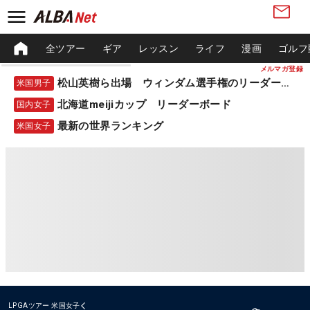
全ツアー
ギア
レッスン
ライフ
漫画
ゴルフ
メルマガ登録
松山英樹ら出場 ウィンダム選手権のリーダーボード
米国男子
北海道meijiカップ リーダーボード
国内女子
最新の世界ランキング
米国女子
LPGAツアー
米国女子