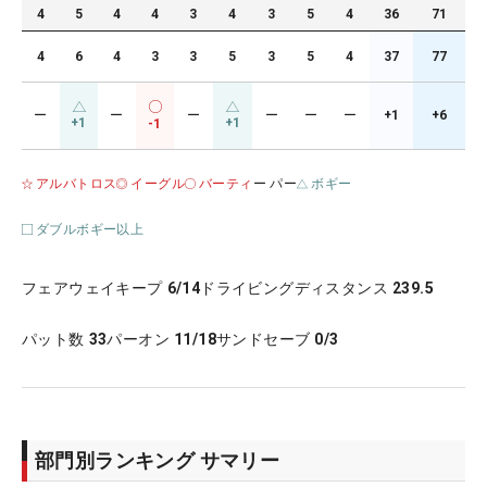
4
5
4
4
3
4
3
5
4
36
71
4
6
4
3
3
5
3
5
4
37
77
ー
ー
ー
ー
ー
ー
+1
+6
+1
+1
-1
アルバトロス
イーグル
バーティ
ー パー
ボギー
ダブルボギー以上
フェアウェイキープ
6/14
ドライビングディスタンス
239.5
パット数
33
パーオン
11/18
サンドセーブ
0/3
部門別ランキング サマリー