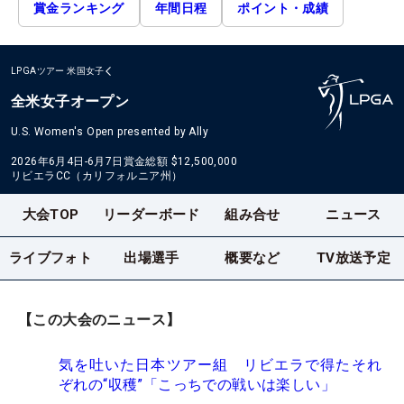
賞金ランキング
年間日程
ポイント・成績
LPGAツアー
米国女子
全米女子オープン
U.S. Women's Open presented by Ally
2026年6月4日-6月7日
賞金総額
$12,500,000
リビエラCC（カリフォルニア州）
大会TOP
リーダーボード
組み合せ
ニュース
ライブフォト
出場選手
概要など
TV放送予定
【この大会のニュース】
気を吐いた日本ツアー組 リビエラで得たそれ
ぞれの“収穫”「こっちでの戦いは楽しい」