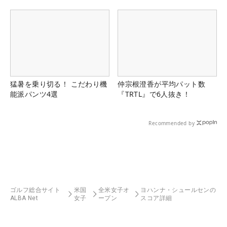
る！！
猛暑を乗り切る！ こだわり機
仲宗根澄香が平均パット数
能派パンツ4選
『TRTL』で6人抜き！
Recommended by
ゴルフ総合サイト
米国
全米女子オ
ヨハンナ・シュールセンの
ALBA Net
女子
ープン
スコア詳細