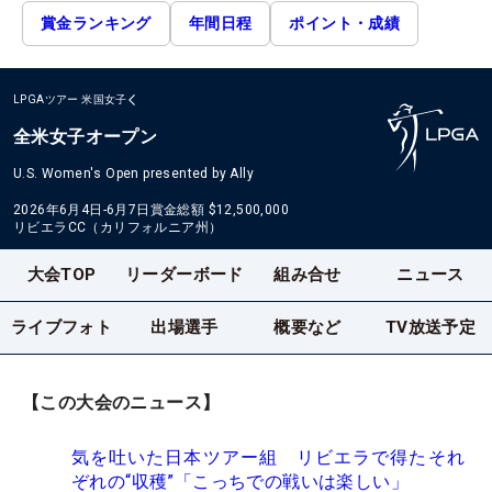
賞金ランキング
年間日程
ポイント・成績
LPGAツアー
米国女子
全米女子オープン
U.S. Women's Open presented by Ally
2026年6月4日-6月7日
賞金総額
$12,500,000
リビエラCC（カリフォルニア州）
大会TOP
リーダーボード
組み合せ
ニュース
ライブフォト
出場選手
概要など
TV放送予定
【この大会のニュース】
気を吐いた日本ツアー組 リビエラで得たそれ
ぞれの“収穫”「こっちでの戦いは楽しい」