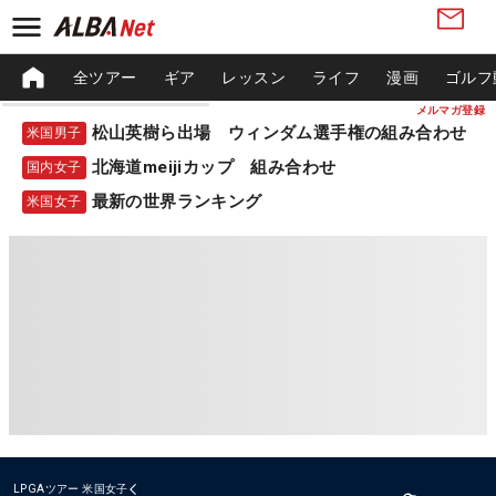
全ツアー
ギア
レッスン
ライフ
漫画
ゴルフ
メルマガ登録
松山英樹ら出場 ウィンダム選手権の組み合わせ
米国男子
北海道meijiカップ 組み合わせ
国内女子
最新の世界ランキング
米国女子
LPGAツアー
米国女子