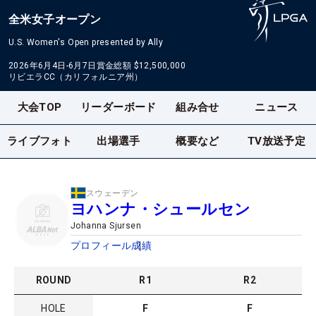
全米女子オープン
U.S. Women's Open presented by Ally
2026年6月4日-6月7日
賞金総額
$12,500,000
リビエラCC（カリフォルニア州）
大会TOP
リーダーボード
組み合せ
ニュース
ライブフォト
出場選手
概要など
TV放送予定
スウェーデン
ヨハンナ・シュールセン
Johanna Sjursen
プロフィール
成績
ROUND
R
1
R
2
HOLE
F
F