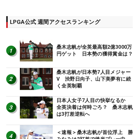
LPGA公式 週間アクセスランキング
桑木志帆が全英最高額2億3000万
1
円ゲット 日本勢の獲得賞金は？
桑木志帆が日本勢7人目メジャー
2
V 渋野日向子、山下美夢有に続
く全英制覇
日本人女子7人目の快挙なるか
3
全英決着は何時ごろ？ 桑木志帆
は3打差逆転へ
＜速報＞桑木志帆が首位浮上 勝
4