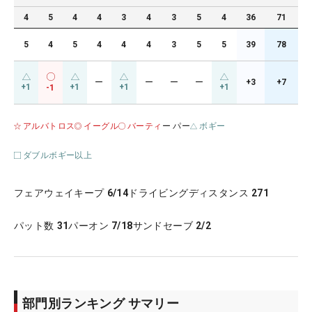
4
5
4
4
3
4
3
5
4
36
71
5
4
5
4
4
4
3
5
5
39
78
ー
ー
ー
ー
+3
+7
+1
+1
+1
+1
-1
アルバトロス
イーグル
バーティ
ー パー
ボギー
ダブルボギー以上
フェアウェイキープ
6/14
ドライビングディスタンス
271
パット数
31
パーオン
7/18
サンドセーブ
2/2
部門別ランキング サマリー