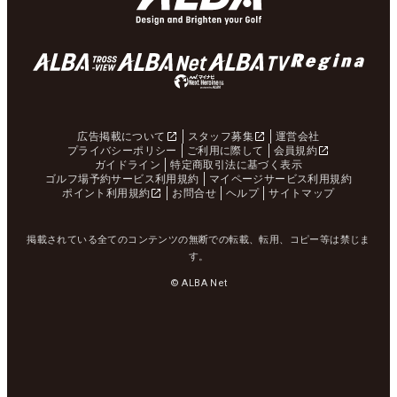
広告掲載について
スタッフ募集
運営会社
プライバシーポリシー
ご利用に際して
会員規約
ガイドライン
特定商取引法に基づく表示
ゴルフ場予約サービス利用規約
マイページサービス利用規約
ポイント利用規約
お問合せ
ヘルプ
サイトマップ
掲載されている全てのコンテンツの無断での転載、転用、コピー等は禁じま
す。
© ALBA Net