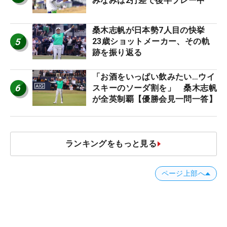
みなみは2打差で後半プレー中
桑木志帆が日本勢7人目の快挙
5
23歳ショットメーカー、その軌
跡を振り返る
「お酒をいっぱい飲みたい…ウイ
6
スキーのソーダ割を」 桑木志帆
が全英制覇【優勝会見一問一答】
ランキングをもっと見る
ページ上部へ