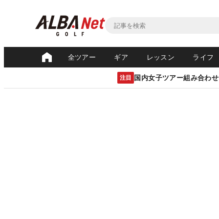
全ツアー
ギア
レッスン
ライフ
国内女子ツアー組み合わせ
注目