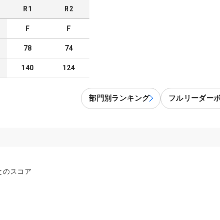
R
1
R
2
F
F
78
74
140
124
部門別ランキング
フルリーダー
とのスコア