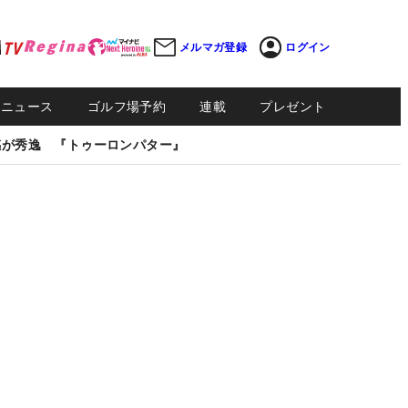
メルマガ登録
ログイン
Sニュース
ゴルフ場予約
連載
プレゼント
感が秀逸 『トゥーロンパター』