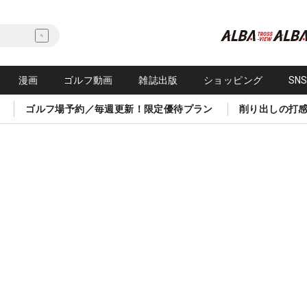
漫画
ゴルフ動画
雑誌出版
ショッピング
SN
ゴルフ場予約／毎週更新！限定優待プラン
削り出しの打