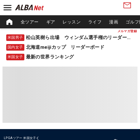
全ツアー
ギア
レッスン
ライフ
漫画
ゴルフ
メルマガ登録
松山英樹ら出場 ウィンダム選手権のリーダーボード
米国男子
北海道meijiカップ リーダーボード
国内女子
最新の世界ランキング
米国女子
LPGAツアー
米国女子