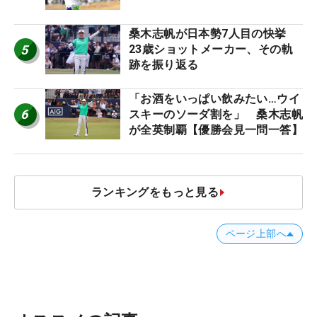
桑木志帆が日本勢7人目の快挙
5
23歳ショットメーカー、その軌
跡を振り返る
「お酒をいっぱい飲みたい…ウイ
6
スキーのソーダ割を」 桑木志帆
が全英制覇【優勝会見一問一答】
ランキングをもっと見る
ページ上部へ