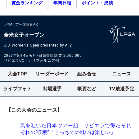
賞金ランキング
年間日程
ポイント・成績
LPGAツアー
米国女子
全米女子オープン
U.S. Women's Open presented by Ally
2026年6月4日-6月7日
賞金総額
$12,500,000
リビエラCC（カリフォルニア州）
大会TOP
リーダーボード
組み合せ
ニュース
ライブフォト
出場選手
概要など
TV放送予定
【この大会のニュース】
気を吐いた日本ツアー組 リビエラで得たそれ
ぞれの“収穫”「こっちでの戦いは楽しい」