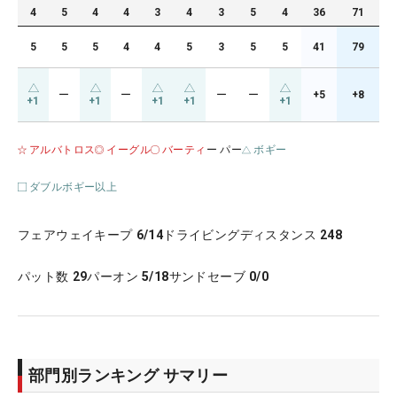
4
5
4
4
3
4
3
5
4
36
71
5
5
5
4
4
5
3
5
5
41
79
ー
ー
ー
ー
+5
+8
+1
+1
+1
+1
+1
アルバトロス
イーグル
バーティ
ー パー
ボギー
ダブルボギー以上
フェアウェイキープ
6/14
ドライビングディスタンス
248
パット数
29
パーオン
5/18
サンドセーブ
0/0
部門別ランキング サマリー