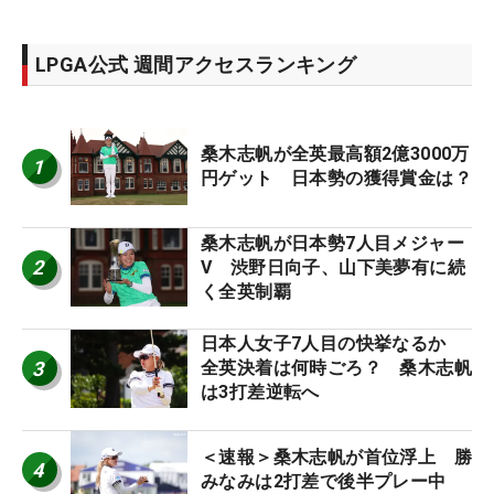
LPGA公式 週間アクセスランキング
桑木志帆が全英最高額2億3000万
1
円ゲット 日本勢の獲得賞金は？
桑木志帆が日本勢7人目メジャー
2
V 渋野日向子、山下美夢有に続
く全英制覇
日本人女子7人目の快挙なるか
3
全英決着は何時ごろ？ 桑木志帆
は3打差逆転へ
＜速報＞桑木志帆が首位浮上 勝
4
みなみは2打差で後半プレー中