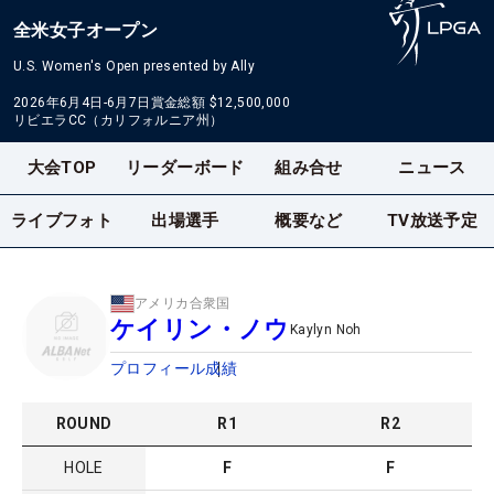
全米女子オープン
U.S. Women's Open presented by Ally
2026年6月4日-6月7日
賞金総額
$12,500,000
リビエラCC（カリフォルニア州）
大会TOP
リーダーボード
組み合せ
ニュース
ライブフォト
出場選手
概要など
TV放送予定
アメリカ合衆国
ケイリン・ノウ
Kaylyn Noh
プロフィール
成績
ROUND
R
1
R
2
HOLE
F
F