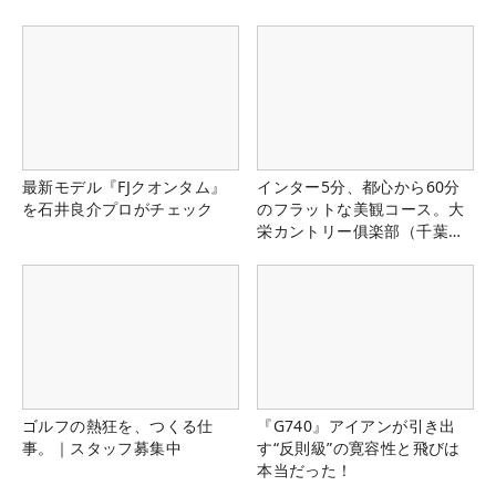
最新モデル『FJクオンタム』
インター5分、都心から60分
を石井良介プロがチェック
のフラットな美観コース。大
栄カントリー俱楽部（千葉
県）
ゴルフの熱狂を、つくる仕
『G740』アイアンが引き出
事。｜スタッフ募集中
す“反則級”の寛容性と飛びは
本当だった！