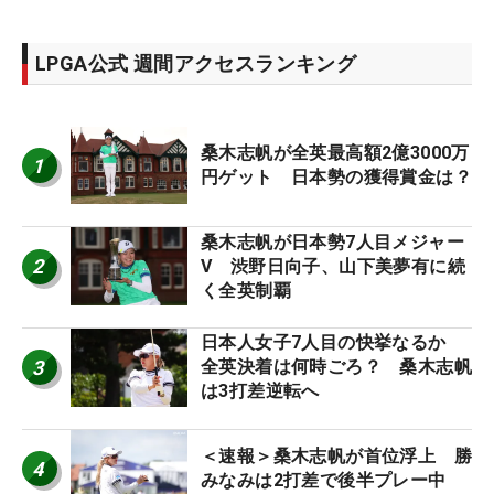
LPGA公式 週間アクセスランキング
桑木志帆が全英最高額2億3000万
1
円ゲット 日本勢の獲得賞金は？
桑木志帆が日本勢7人目メジャー
2
V 渋野日向子、山下美夢有に続
く全英制覇
日本人女子7人目の快挙なるか
3
全英決着は何時ごろ？ 桑木志帆
は3打差逆転へ
＜速報＞桑木志帆が首位浮上 勝
4
みなみは2打差で後半プレー中