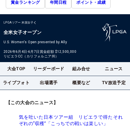
賞金ランキング
年間日程
ポイント・成績
LPGAツアー
米国女子
全米女子オープン
U.S. Women's Open presented by Ally
2026年6月4日-6月7日
賞金総額
$12,500,000
リビエラCC（カリフォルニア州）
大会TOP
リーダーボード
組み合せ
ニュース
ライブフォト
出場選手
概要など
TV放送予定
【この大会のニュース】
気を吐いた日本ツアー組 リビエラで得たそれ
ぞれの“収穫”「こっちでの戦いは楽しい」