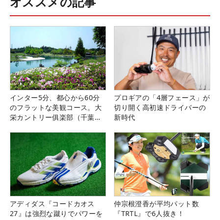
オススメの記事
インター5分、都心から60分
プロギアの「4層フェース」が
のフラットな美観コース。大
切り開く高初速ドライバーの
栄カントリー俱楽部（千葉
新時代
県）
アディダス『コードカオス
仲宗根澄香が平均パット数
27』は強烈な蹴りでパワーを
『TRTL』で6人抜き！