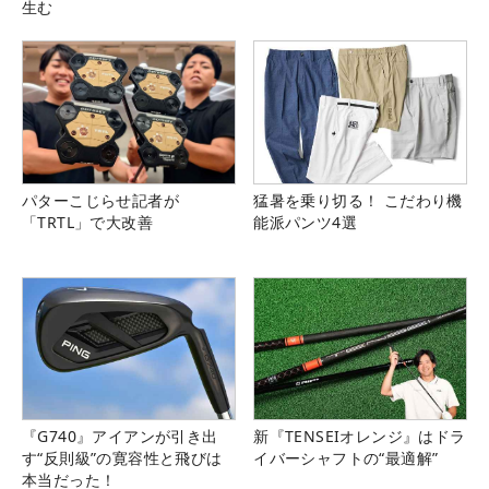
生む
パターこじらせ記者が
猛暑を乗り切る！ こだわり機
「TRTL」で大改善
能派パンツ4選
『G740』アイアンが引き出
新『TENSEIオレンジ』はドラ
す“反則級”の寛容性と飛びは
イバーシャフトの“最適解”
本当だった！