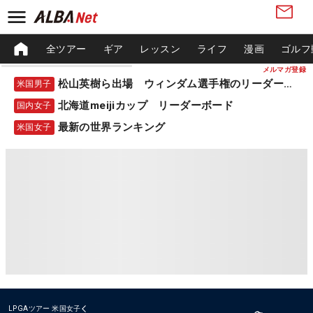
全ツアー
ギア
レッスン
ライフ
漫画
ゴルフ
メルマガ登録
松山英樹ら出場 ウィンダム選手権のリーダーボード
米国男子
北海道meijiカップ リーダーボード
国内女子
最新の世界ランキング
米国女子
LPGAツアー
米国女子