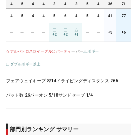
4
5
4
4
3
4
3
5
4
36
71
4
5
4
4
5
6
4
5
4
41
77
ー
ー
ー
ー
ー
ー
+5
+6
+2
+2
+1
アルバトロス
イーグル
バーティ
ー パー
ボギー
ダブルボギー以上
フェアウェイキープ
8/14
ドライビングディスタンス
266
パット数
26
パーオン
5/18
サンドセーブ
1/4
部門別ランキング サマリー