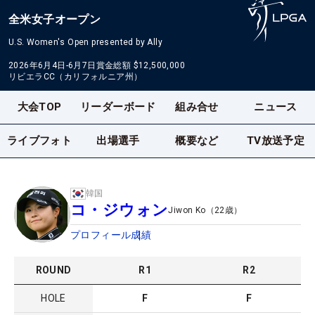
全米女子オープン
U.S. Women's Open presented by Ally
2026年6月4日-6月7日
賞金総額
$12,500,000
リビエラCC（カリフォルニア州）
大会TOP
リーダーボード
組み合せ
ニュース
ライブフォト
出場選手
概要など
TV放送予定
韓国
コ・ジウォン
Jiwon Ko
（
22
歳）
プロフィール
成績
ROUND
R
1
R
2
HOLE
F
F