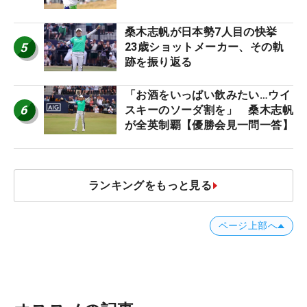
桑木志帆が日本勢7人目の快挙
5
23歳ショットメーカー、その軌
跡を振り返る
「お酒をいっぱい飲みたい…ウイ
6
スキーのソーダ割を」 桑木志帆
が全英制覇【優勝会見一問一答】
ランキングをもっと見る
ページ上部へ