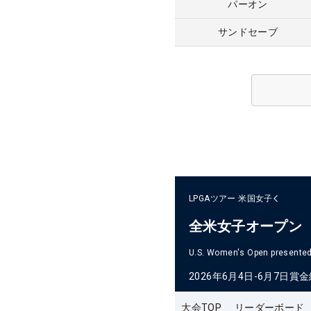
パーオン
サンドセーブ
LPGAツアー
米国女子
全米女子オープン
U.S. Women's Open presented 
2026年6月4日-6月7日
賞金
大会TOP
リーダーボード