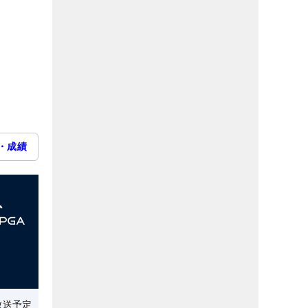
・成績
放送予定