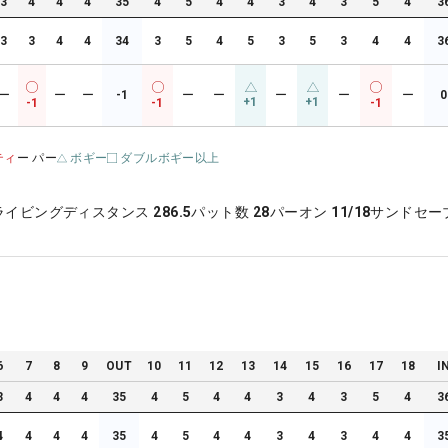
3
4
4
4
35
4
5
4
4
3
4
3
5
4
3
3
3
4
4
34
3
5
4
5
3
5
3
4
4
3
ー
ー
ー
-1
ー
ー
ー
ー
ー
0
+1
+1
-1
-1
-1
ティ
ー パー
ボギー
ダブルボギー以上
ライビングディスタンス
286.5
パット数
28
パーオン
11/18
サンドセー
6
7
8
9
OUT
10
11
12
13
14
15
16
17
18
I
3
4
4
4
35
4
5
4
4
3
4
3
5
4
3
4
4
4
4
35
4
5
4
4
3
4
3
4
4
3