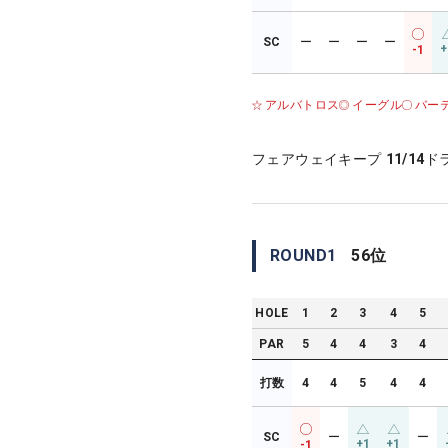
SC
ー
ー
ー
ー
+
-1
アルバトロス
イーグル
バー
フェアウェイキープ
11/14
ド
ROUND
1
56
位
HOLE
1
2
3
4
5
PAR
5
4
4
3
4
打数
4
4
5
4
4
SC
ー
ー
+1
+1
-1