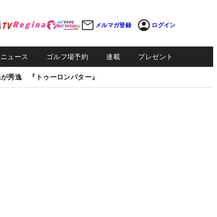
メルマガ登録
ログイン
Sニュース
ゴルフ場予約
連載
プレゼント
感が秀逸 『トゥーロンパター』