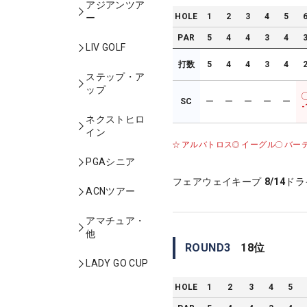
アジアンツア
HOLE
1
2
3
4
5
ー
PAR
5
4
4
3
4
LIV GOLF
打数
5
4
4
3
4
ステップ・ア
ップ
SC
ー
ー
ー
ー
ー
-
ネクストヒロ
イン
アルバトロス
イーグル
バー
PGAシニア
フェアウェイキープ
8/14
ドラ
ACNツアー
アマチュア・
他
ROUND
3
18
位
LADY GO CUP
HOLE
1
2
3
4
5