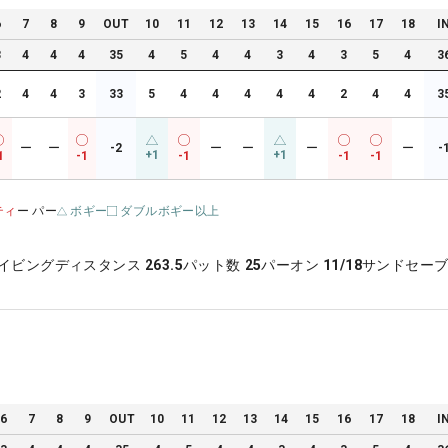
6
7
8
9
OUT
10
11
12
13
14
15
16
17
18
I
3
4
4
4
35
4
5
4
4
3
4
3
5
4
3
2
4
4
3
33
5
4
4
4
4
4
2
4
4
3
ー
ー
-2
ー
ー
ー
ー
-
+1
+1
1
-1
-1
-1
-1
ティ
ー パー
ボギー
ダブルボギー以上
イビングディスタンス
263.5
パット数
25
パーオン
11/18
サンドセー
6
7
8
9
OUT
10
11
12
13
14
15
16
17
18
I