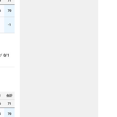
6
71
6
70
-1
ブ
0/1
N
合計
6
71
5
70