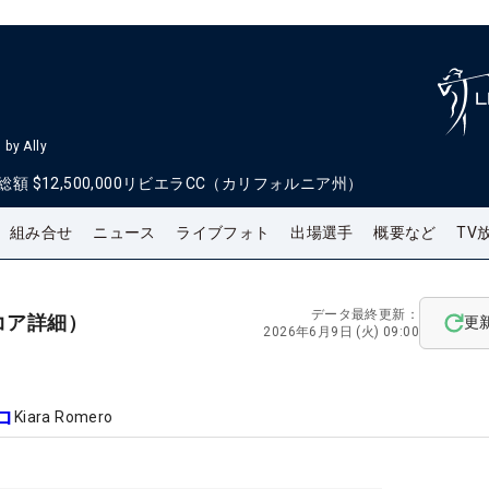
by Ally
総額
$12,500,000
リビエラCC（カリフォルニア州）
組み合せ
ニュース
ライブフォト
出場選手
概要など
TV
データ最終更新：
コア詳細）
更
2026年6月9日 (火) 09:00
ロ
Kiara Romero