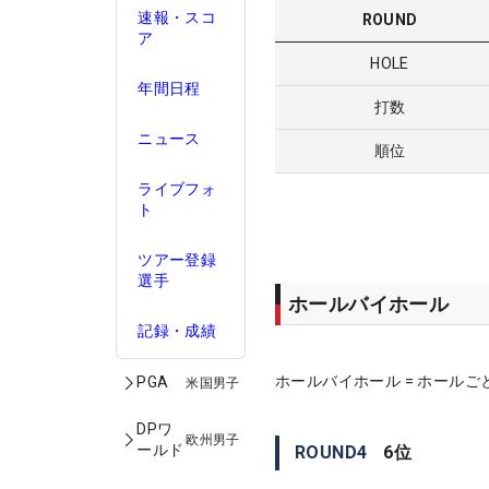
速報・スコ
ROUND
ア
HOLE
年間日程
打数
ニュース
順位
ライブフォ
ト
ツアー登録
選手
ホールバイホール
記録・成績
ホールバイホール = ホールご
PGA
米国男子
DPワ
欧州男子
ールド
ROUND
4
6
位