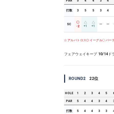
PAR
5
4
4
3
4
打数
3
5
5
3
4
SC
ー
ー
+1
+1
-2
アルバトロス
イーグル
バー
フェアウェイキープ
10/14
ド
ROUND
2
22
位
HOLE
1
2
3
4
5
PAR
5
4
4
3
4
打数
5
4
4
3
3