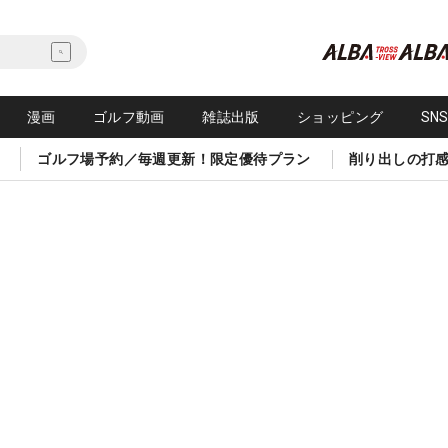
漫画
ゴルフ動画
雑誌出版
ショッピング
SN
ゴルフ場予約／毎週更新！限定優待プラン
削り出しの打