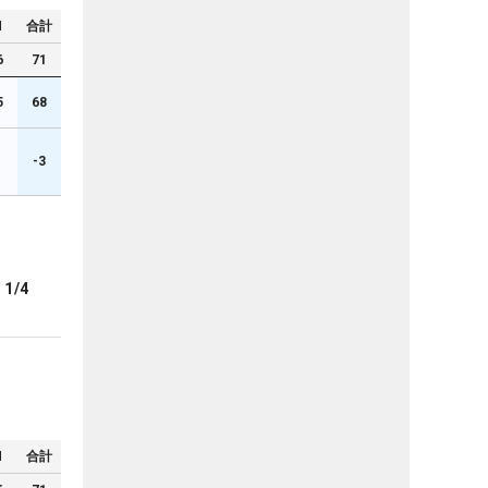
N
合計
6
71
5
68
1
-3
ブ
1/4
N
合計