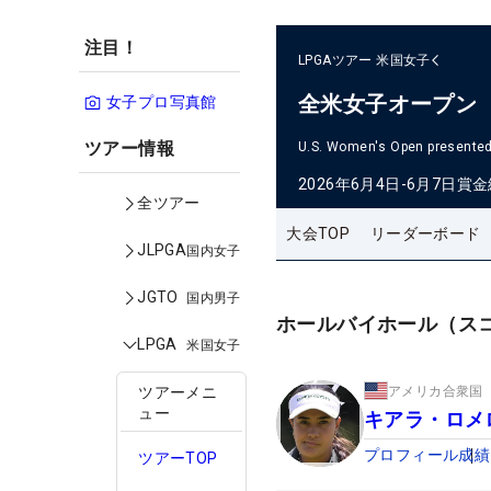
注目！
LPGAツアー
米国女子
全米女子オープン
女子プロ写真館
ツアー情報
U.S. Women's Open presented 
2026年6月4日-6月7日
賞金
全ツアー
大会TOP
リーダーボード
JLPGA
国内女子
JGTO
国内男子
ホールバイホール（ス
LPGA
米国女子
アメリカ合衆国
ツアーメニ
ュー
キアラ・ロメ
プロフィール
成績
ツアーTOP