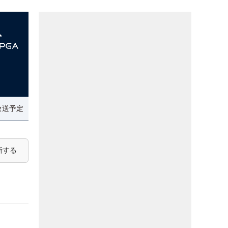
放送予定
新する