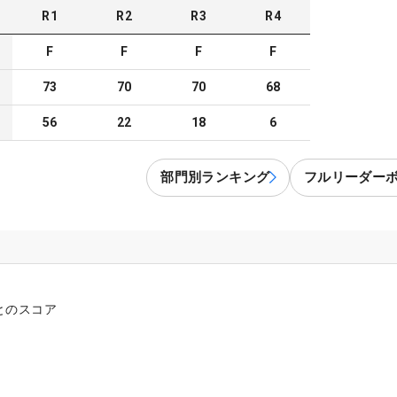
R
1
R
2
R
3
R
4
F
F
F
F
73
70
70
68
56
22
18
6
部門別ランキング
フルリーダー
とのスコア