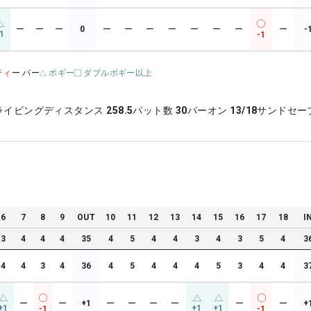
ー
ー
ー
0
ー
ー
ー
ー
ー
ー
ー
ー
-
1
-1
ティ
ー パー
ボギー
ダブルボギー以上
ライビングディスタンス
258.5
パット数
30
パーオン
13/18
サンドセー
6
7
8
9
OUT
10
11
12
13
14
15
16
17
18
I
3
4
4
4
35
4
5
4
4
3
4
3
5
4
3
4
4
3
4
36
4
5
4
4
4
5
3
4
4
3
ー
ー
+1
ー
ー
ー
ー
ー
ー
+
+1
+1
+1
-1
-1