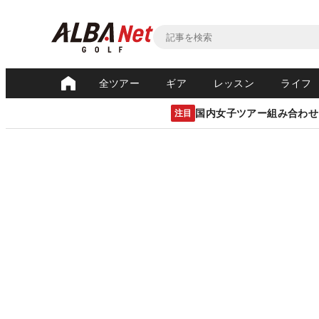
全ツアー
ギア
レッスン
ライフ
国内女子ツアー組み合わせ
注目