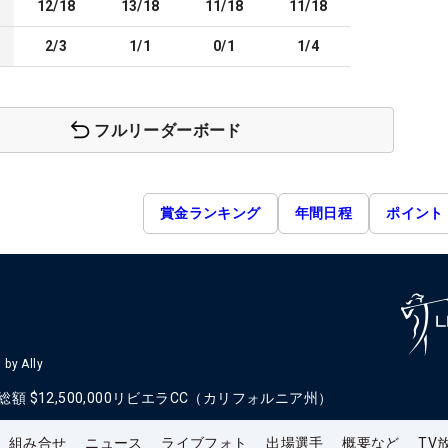
12/18
13/18
11/18
11/18
2/3
1/1
0/1
1/4
フルリーダーボード
賞金ランキング
年間日程
ポイント
by Ally
総額
$12,500,000
リビエラCC（カリフォルニア州）
組み合せ
ニュース
ライブフォト
出場選手
概要など
TV