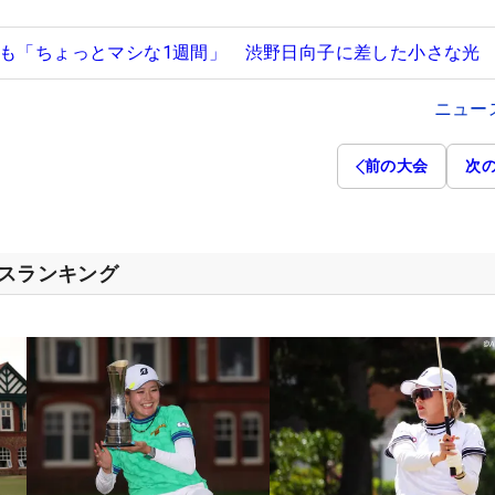
すも「ちょっとマシな1週間」 渋野日向子に差した小さな光
ニュー
前の大会
次
セスランキング