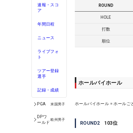
速報・スコ
ROUND
ア
HOLE
年間日程
打数
ニュース
順位
ライブフォ
ト
ツアー登録
選手
ホールバイホール
記録・成績
ホールバイホール = ホールご
PGA
米国男子
DPワ
欧州男子
ールド
ROUND
2
103
位