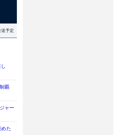
放送予定
楽し
初制覇
メジャー
褒めた