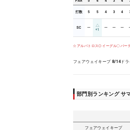
PAR
5
4
4
3
4
打数
5
5
4
3
4
SC
ー
ー
ー
ー
+1
アルバトロス
イーグル
バー
フェアウェイキープ
8/14
ドラ
部門別ランキング サ
フェアウェイキープ