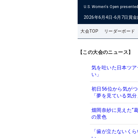
U.S. Women's Open presented 
2026年6月4日-6月7日
賞金
大会TOP
リーダーボード
【この大会のニュース】
気を吐いた日本ツア
い」
初日56位から気が
「夢を見ている気
畑岡奈紗に見えた“
の景色
「歯が立たないくら