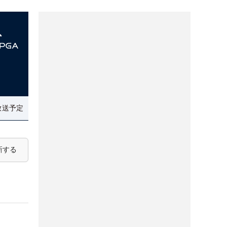
放送予定
新する