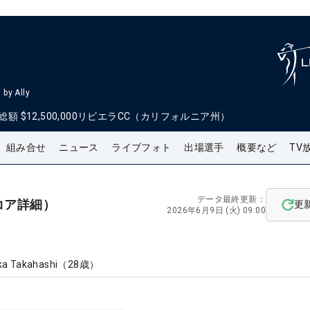
by Ally
総額
$12,500,000
リビエラCC（カリフォルニア州）
組み合せ
ニュース
ライブフォト
出場選手
概要など
TV
データ最終更新：
コア詳細）
更
2026年6月9日 (火) 09:00
a Takahashi
（
28
歳）