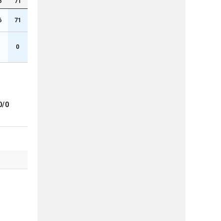
6
71
6
71
0
0/0