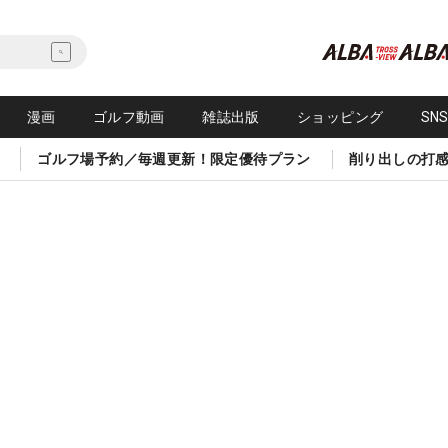
漫画
ゴルフ動画
雑誌出版
ショッピング
SN
ゴルフ場予約／毎週更新！限定優待プラン
削り出しの打