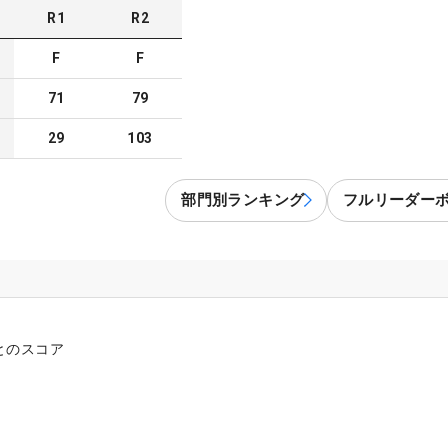
R
1
R
2
F
F
71
79
29
103
部門別ランキング
フルリーダー
とのスコア