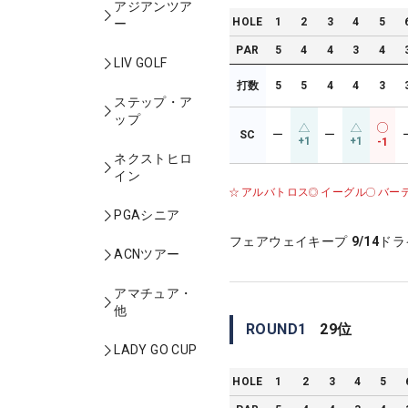
アジアンツア
HOLE
1
2
3
4
5
ー
PAR
5
4
4
3
4
LIV GOLF
打数
5
5
4
4
3
ステップ・ア
ップ
SC
ー
ー
+1
+1
-1
ネクストヒロ
イン
アルバトロス
イーグル
バー
PGAシニア
フェアウェイキープ
9/14
ドラ
ACNツアー
アマチュア・
他
ROUND
1
29
位
LADY GO CUP
HOLE
1
2
3
4
5