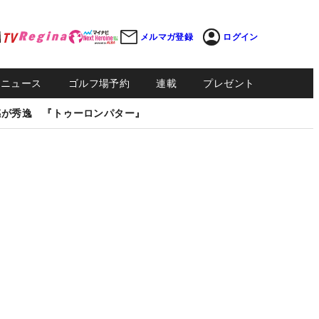
メルマガ登録
ログイン
Sニュース
ゴルフ場予約
連載
プレゼント
感が秀逸 『トゥーロンパター』