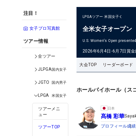
注目！
LPGAツアー
米国女子
全米女子オープン
女子プロ写真館
ツアー情報
U.S. Women's Open presented 
2026年6月4日-6月7日
賞金
全ツアー
大会TOP
リーダーボード
JLPGA
国内女子
JGTO
国内男子
ホールバイホール（ス
LPGA
米国女子
日本
ツアーメニ
ュー
髙橋 彩華
Sayak
プロフィール
成績
ツアーTOP