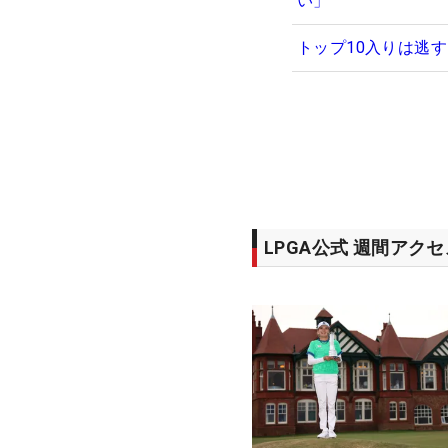
い」
トップ10入りは逃
LPGA公式 週間アク