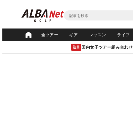
全ツアー
ギア
レッスン
ライフ
国内女子ツアー組み合わせ
注目