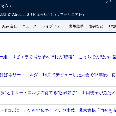
by Ally
総額
$12,500,000
リビエラCC（カリフォルニア州）
組み合せ
ニュース
ライブフォト
出場選手
概要など
TV
ー組 リビエラで得たそれぞれの“収穫”「こっちでの戦いは
つけばネリー・コルダ 14歳でデビューした大会で13年後に
分」
葛藤”とネリー・コルダの待てる“忍耐強さ” 上田桃子が見た
いボコボコ…」から14位でリベンジ達成 桑木志帆「自分を