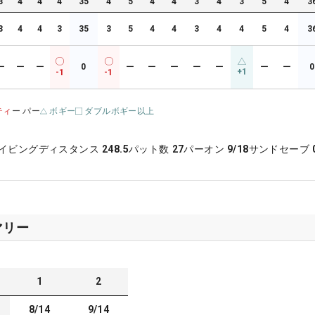
3
4
4
4
35
4
5
4
4
3
4
3
5
4
3
3
4
4
3
35
3
5
4
4
3
4
4
5
4
3
ー
ー
ー
0
ー
ー
ー
ー
ー
ー
ー
0
+1
-1
-1
ティ
ー パー
ボギー
ダブルボギー以上
イビングディスタンス
248.5
パット数
27
パーオン
9/18
サンドセーブ
マリー
1
2
8/14
9/14