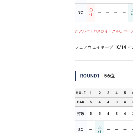
SC
ー
ー
ー
ー
+
-1
アルバトロス
イーグル
バー
フェアウェイキープ
10/14
ド
ROUND
1
56
位
HOLE
1
2
3
4
5
PAR
5
4
4
3
4
打数
5
5
4
3
4
SC
ー
ー
ー
ー
+1