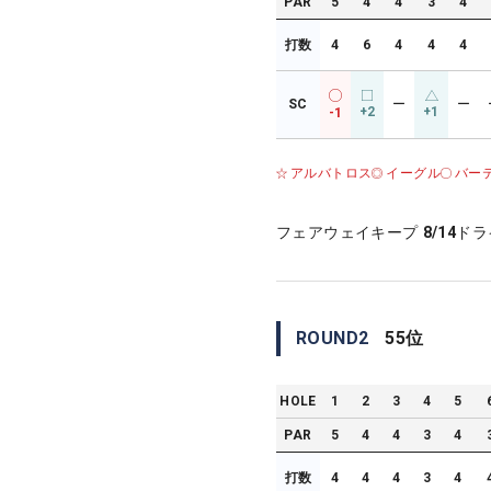
PAR
5
4
4
3
4
打数
4
6
4
4
4
SC
ー
ー
+2
+1
-1
アルバトロス
イーグル
バー
フェアウェイキープ
8/14
ドラ
ROUND
2
55
位
HOLE
1
2
3
4
5
PAR
5
4
4
3
4
打数
4
4
4
3
4