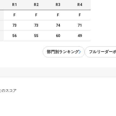
R
1
R
2
R
3
R
4
F
F
F
F
73
73
74
71
56
55
60
49
部門別ランキング
フルリーダー
とのスコア