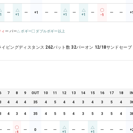
ー
ー
+1
ー
ー
ー
ー
ー
ー
+
1
+1
+1
+1
-1
ティ
ー パー
ボギー
ダブルボギー以上
ライビングディスタンス
262
パット数
32
パーオン
12/18
サンドセーブ
6
7
8
9
OUT
10
11
12
13
14
15
16
17
18
I
3
4
4
4
35
4
5
4
4
3
4
3
5
4
3
3
4
3
4
35
4
5
5
4
3
5
3
5
4
3
ー
ー
ー
0
ー
ー
ー
ー
ー
ー
ー
+
+1
+1
-1