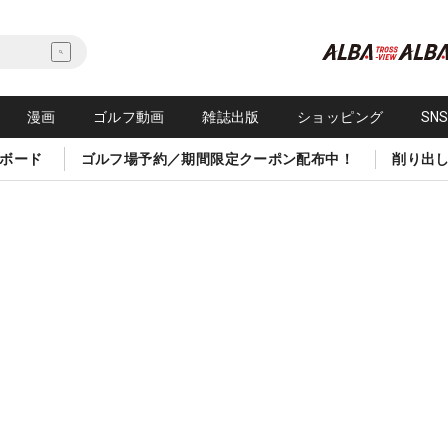
漫画
ゴルフ動画
雑誌出版
ショッピング
SN
ボード
ゴルフ場予約／期間限定クーポン配布中！
削り出