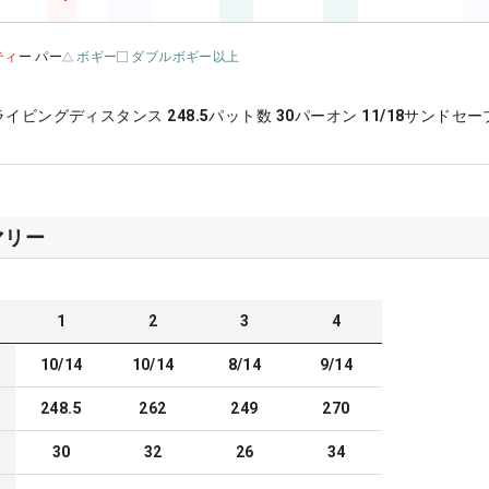
ティ
ー パー
ボギー
ダブルボギー以上
ライビングディスタンス
248.5
パット数
30
パーオン
11/18
サンドセー
マリー
1
2
3
4
10/14
10/14
8/14
9/14
248.5
262
249
270
30
32
26
34