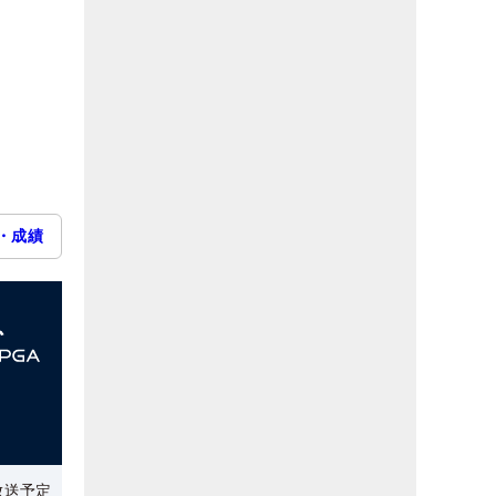
・成績
放送予定