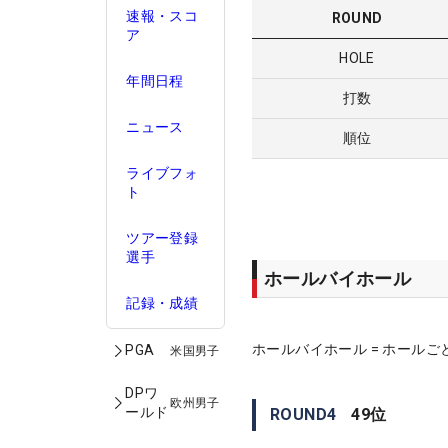
速報・スコ
ROUND
ア
HOLE
年間日程
打数
ニュース
順位
ライブフォ
ト
ツアー登録
選手
ホールバイホール
記録・成績
ホールバイホール = ホールご
PGA
米国男子
DPワ
欧州男子
ールド
ROUND
4
49
位