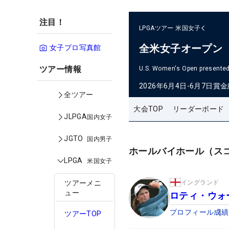
注目！
LPGAツアー
米国女子
全米女子オープン
女子プロ写真館
ツアー情報
U.S. Women's Open presented 
2026年6月4日-6月7日
賞金
全ツアー
大会TOP
リーダーボード
JLPGA
国内女子
JGTO
国内男子
ホールバイホール（ス
LPGA
米国女子
イングランド
ツアーメニ
ュー
ロティ・ウォ
プロフィール
成績
ツアーTOP