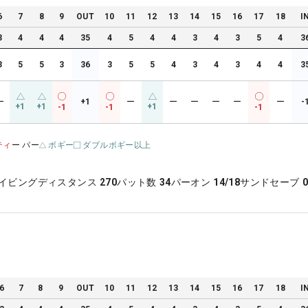
6
7
8
9
OUT
10
11
12
13
14
15
16
17
18
I
3
4
4
4
35
4
5
4
4
3
4
3
5
4
3
3
5
5
3
36
3
5
5
4
3
4
3
4
4
3
ー
+1
ー
ー
ー
ー
ー
ー
-
+1
+1
+1
-1
-1
-1
ティ
ー パー
ボギー
ダブルボギー以上
イビングディスタンス
270
パット数
34
パーオン
14/18
サンドセーブ
0
6
7
8
9
OUT
10
11
12
13
14
15
16
17
18
I