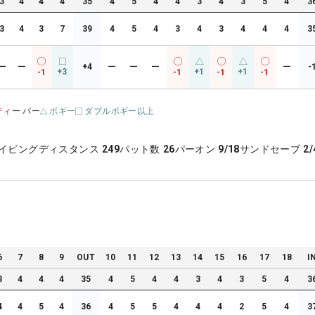
3
4
4
4
35
4
5
4
4
3
4
3
5
4
3
3
4
3
7
39
4
5
4
3
4
3
4
4
4
3
ー
ー
+4
ー
ー
ー
ー
-
+3
+1
+1
-1
-1
-1
-1
ティ
ー パー
ボギー
ダブルボギー以上
イビングディスタンス
249
パット数
26
パーオン
9/18
サンドセーブ
2/
6
7
8
9
OUT
10
11
12
13
14
15
16
17
18
I
3
4
4
4
35
4
5
4
4
3
4
3
5
4
3
4
4
5
4
36
4
5
5
4
4
4
2
5
4
3