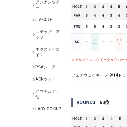
アジアンツア
HOLE
1
2
3
4
5
ー
PAR
5
4
4
3
4
LIV GOLF
打数
5
5
4
3
3
ステップ・ア
ップ
SC
ー
ー
ー
+1
-1
ネクストヒロ
イン
アルバトロス
イーグル
バー
PGAシニア
フェアウェイキープ
9/14
ドラ
ACNツアー
アマチュア・
他
ROUND
3
60
位
LADY GO CUP
HOLE
1
2
3
4
5