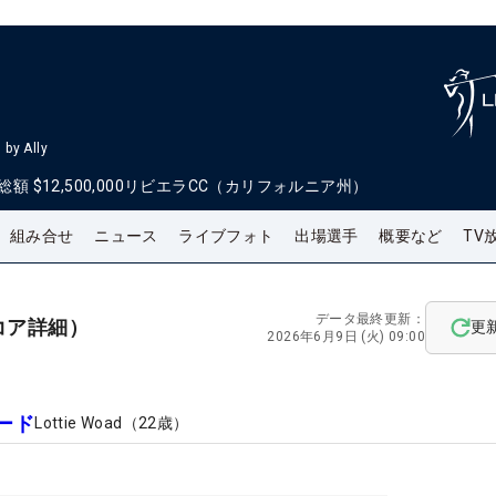
by Ally
総額
$12,500,000
リビエラCC（カリフォルニア州）
組み合せ
ニュース
ライブフォト
出場選手
概要など
TV
データ最終更新：
コア詳細）
更
2026年6月9日 (火) 09:00
ード
Lottie Woad
（
22
歳）