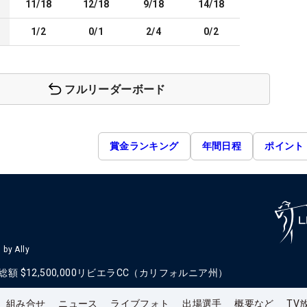
11/18
12/18
9/18
14/18
1/2
0/1
2/4
0/2
フルリーダーボード
賞金ランキング
年間日程
ポイント
by Ally
総額
$12,500,000
リビエラCC（カリフォルニア州）
組み合せ
ニュース
ライブフォト
出場選手
概要など
TV