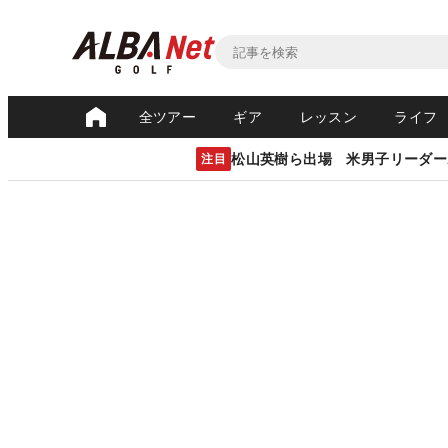
全ツアー
ギア
レッスン
ライフ
松山英樹ら出場 米男子リーダー
注目