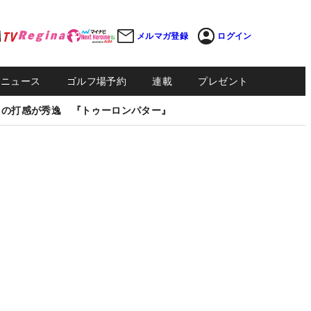
メルマガ登録
ログイン
Sニュース
ゴルフ場予約
連載
プレゼント
しの打感が秀逸 『トゥーロンパター』