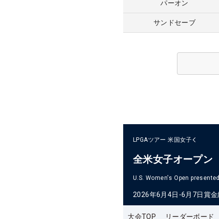
パーオン
サンドセーブ
LPGAツアー
米国女子
全米女子オープン
U.S. Women's Open presented 
2026年6月4日-6月7日
賞金
大会TOP
リーダーボード