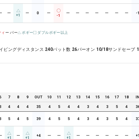
ー
ー
ー
0
ー
ー
ー
ー
ー
ー
ー
ー
-
+1
-1
ティ
ー パー
ボギー
ダブルボギー以上
イビングディスタンス
240
パット数
26
パーオン
10/18
サンドセーブ
1
6
7
8
9
OUT
10
11
12
13
14
15
16
17
18
I
3
4
4
4
35
4
5
4
4
3
4
3
5
4
3
3
5
4
5
39
4
5
5
4
3
4
3
5
4
3
ー
ー
+4
ー
ー
ー
ー
ー
ー
ー
ー
+
+1
+1
+1