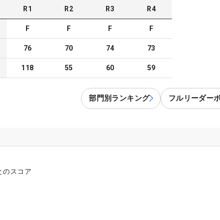
R
1
R
2
R
3
R
4
F
F
F
F
76
70
74
73
118
55
60
59
部門別ランキング
フルリーダー
とのスコア