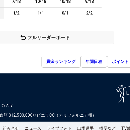
7/18
10/18
10/18
9/18
1/2
1/1
0/1
2/2
フルリーダーボード
賞金ランキング
年間日程
ポイント
by Ally
総額
$12,500,000
リビエラCC（カリフォルニア州）
組み合せ
ニュース
ライブフォト
出場選手
概要など
TV