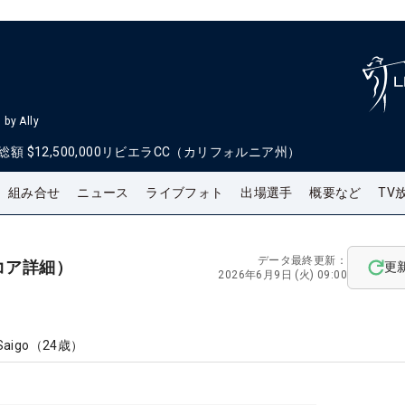
by Ally
総額
$12,500,000
リビエラCC（カリフォルニア州）
組み合せ
ニュース
ライブフォト
出場選手
概要など
TV
データ最終更新：
コア詳細）
更
2026年6月9日 (火) 09:00
Saigo
（
24
歳）