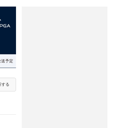
放送予定
新する