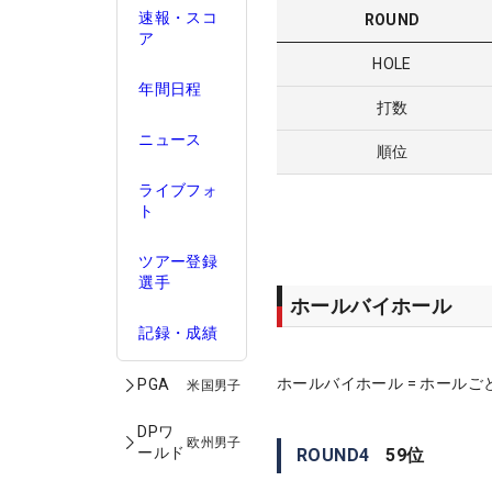
速報・スコ
ROUND
ア
HOLE
年間日程
打数
ニュース
順位
ライブフォ
ト
ツアー登録
選手
ホールバイホール
記録・成績
ホールバイホール = ホールご
PGA
米国男子
DPワ
欧州男子
ールド
ROUND
4
59
位