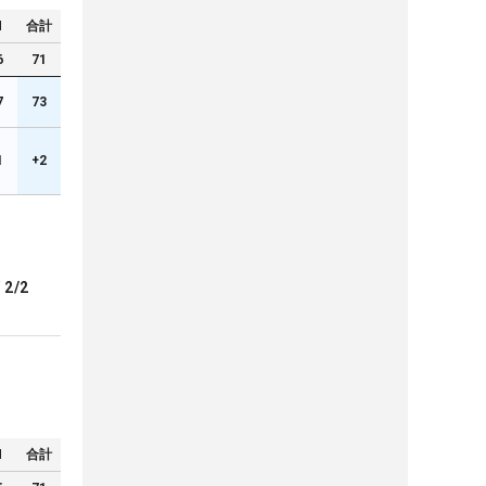
N
合計
6
71
7
73
1
+2
ブ
2/2
N
合計