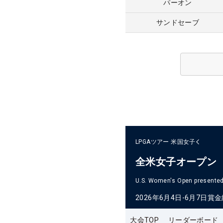
パーオン
サンドセーブ
LPGAツアー
米国女子
全米女子オープン
U.S. Women's Open presented 
2026年6月4日-6月7日
賞金
大会TOP
リーダーボード