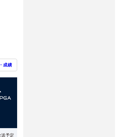
・成績
放送予定