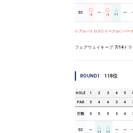
SC
ー
ー
+1
-1
-1
アルバトロス
イーグル
バー
フェアウェイキープ
7/14
ドラ
ROUND
1
118
位
HOLE
1
2
3
4
5
PAR
5
4
4
3
4
打数
5
5
5
3
4
SC
ー
ー
ー
+1
+1