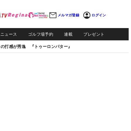
メルマガ登録
ログイン
Sニュース
ゴルフ場予約
連載
プレゼント
しの打感が秀逸 『トゥーロンパター』