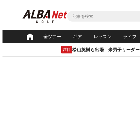
全ツアー
ギア
レッスン
ライフ
松山英樹ら出場 米男子リーダー
注目