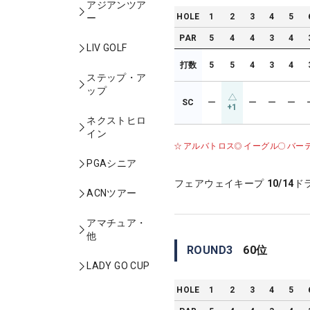
アジアンツア
HOLE
1
2
3
4
5
ー
PAR
5
4
4
3
4
LIV GOLF
打数
5
5
4
3
4
ステップ・ア
ップ
SC
ー
ー
ー
ー
+1
ネクストヒロ
イン
アルバトロス
イーグル
バー
PGAシニア
フェアウェイキープ
10/14
ド
ACNツアー
アマチュア・
他
ROUND
3
60
位
LADY GO CUP
HOLE
1
2
3
4
5