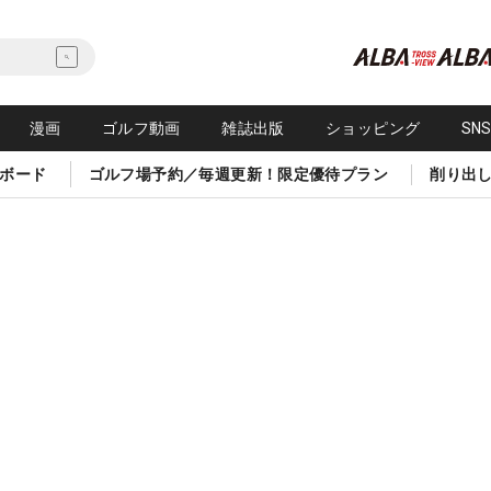
漫画
ゴルフ動画
雑誌出版
ショッピング
SN
ボード
ゴルフ場予約／毎週更新！限定優待プラン
削り出