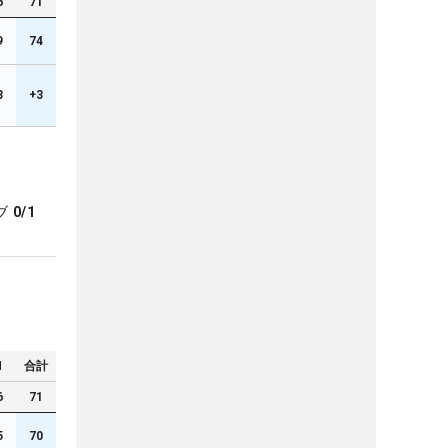
6
71
9
74
3
+3
ブ
0/1
N
合計
6
71
5
70