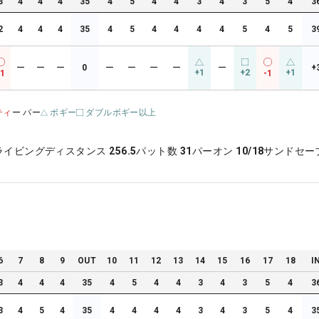
3
4
4
4
35
4
5
4
4
3
4
3
5
4
3
2
4
4
4
35
4
5
4
4
4
4
5
4
5
3
ー
ー
ー
0
ー
ー
ー
ー
ー
+
+1
+2
+1
-1
-1
ティ
ー パー
ボギー
ダブルボギー以上
ライビングディスタンス
256.5
パット数
31
パーオン
10/18
サンドセー
6
7
8
9
OUT
10
11
12
13
14
15
16
17
18
I
3
4
4
4
35
4
5
4
4
3
4
3
5
4
3
3
4
5
4
35
4
4
4
4
3
4
3
5
4
3