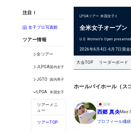
注目！
LPGAツアー
米国女子
全米女子オープン
女子プロ写真館
ツアー情報
U.S. Women's Open presented 
2026年6月4日-6月7日
賞金
全ツアー
大会TOP
リーダーボード
JLPGA
国内女子
JGTO
国内男子
ホールバイホール（ス
LPGA
米国女子
日本
ツアーメニ
ュー
西郷 真央
Mao 
プロフィール
成績
ツアーTOP