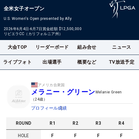
全米女子オープン
U.S. Women's Open presented by Ally
2026年6月4日-6月7日
賞金総額
$12,500,000
リビエラCC（カリフォルニア州）
大会TOP
リーダーボード
組み合せ
ニュース
ライブフォト
出場選手
概要など
TV放送予定
アメリカ合衆国
メラニー・グリーン
Melanie Green
（
24
歳）
プロフィール
成績
ROUND
R
1
R
2
R
3
R
4
HOLE
F
F
F
F