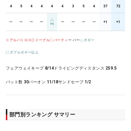
4
5
4
4
4
4
3
5
4
37
72
ー
ー
ー
ー
ー
ー
ー
ー
+1
+1
+1
アルバトロス
イーグル
バーティ
ー パー
ボギー
ダブルボギー以上
フェアウェイキープ
8/14
ドライビングディスタンス
259.5
パット数
30
パーオン
11/18
サンドセーブ
1/2
部門別ランキング サマリー