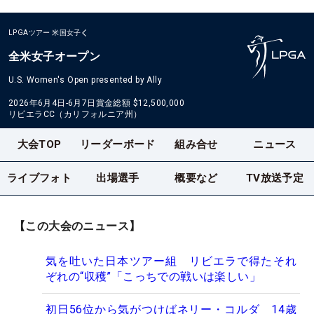
LPGAツアー
米国女子
全米女子オープン
U.S. Women's Open presented by Ally
2026年6月4日-6月7日
賞金総額
$12,500,000
リビエラCC（カリフォルニア州）
大会TOP
リーダーボード
組み合せ
ニュース
ライブフォト
出場選手
概要など
TV放送予定
【この大会のニュース】
気を吐いた日本ツアー組 リビエラで得たそれ
ぞれの“収穫”「こっちでの戦いは楽しい」
初日56位から気がつけばネリー・コルダ 14歳