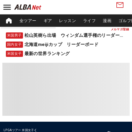
全ツアー
ギア
レッスン
ライフ
漫画
ゴルフ
メルマガ登録
松山英樹ら出場 ウィンダム選手権のリーダーボード
米国男子
北海道meijiカップ リーダーボード
国内女子
最新の世界ランキング
米国女子
LPGAツアー
米国女子