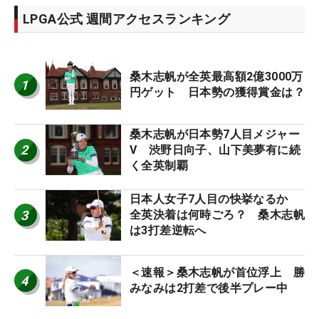
LPGA公式 週間アクセスランキング
桑木志帆が全英最高額2億3000万
1
円ゲット 日本勢の獲得賞金は？
桑木志帆が日本勢7人目メジャー
2
V 渋野日向子、山下美夢有に続
く全英制覇
日本人女子7人目の快挙なるか
3
全英決着は何時ごろ？ 桑木志帆
は3打差逆転へ
＜速報＞桑木志帆が首位浮上 勝
4
みなみは2打差で後半プレー中