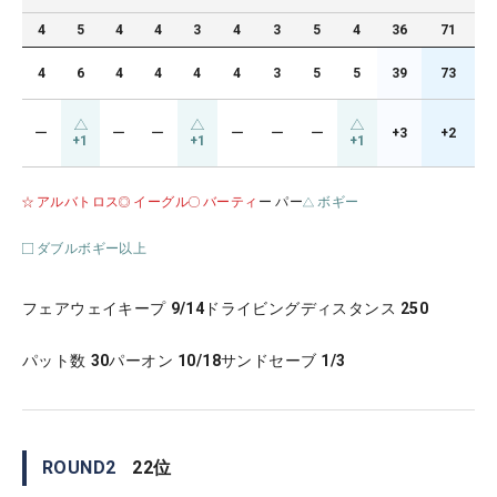
4
5
4
4
3
4
3
5
4
36
71
4
6
4
4
4
4
3
5
5
39
73
ー
ー
ー
ー
ー
ー
+3
+2
+1
+1
+1
アルバトロス
イーグル
バーティ
ー パー
ボギー
ダブルボギー以上
フェアウェイキープ
9/14
ドライビングディスタンス
250
パット数
30
パーオン
10/18
サンドセーブ
1/3
ROUND
2
22
位