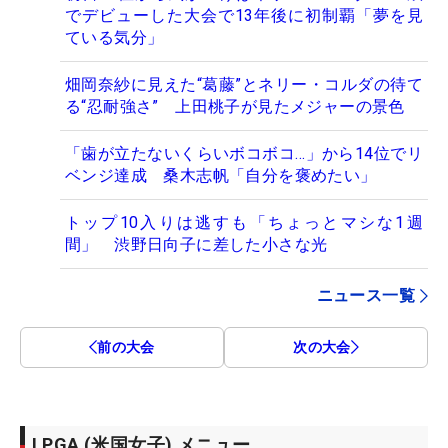
でデビューした大会で13年後に初制覇「夢を見
ている気分」
畑岡奈紗に見えた“葛藤”とネリー・コルダの待て
る“忍耐強さ” 上田桃子が見たメジャーの景色
「歯が立たないくらいボコボコ…」から14位でリ
ベンジ達成 桑木志帆「自分を褒めたい」
トップ10入りは逃すも「ちょっとマシな1週
間」 渋野日向子に差した小さな光
ニュース一覧
前の大会
次の大会
LPGA (米国女子) メニュー