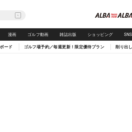
漫画
ゴルフ動画
雑誌出版
ショッピング
SN
ボード
ゴルフ場予約／毎週更新！限定優待プラン
削り出