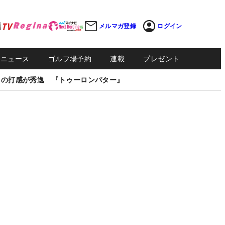
メルマガ登録
ログイン
Sニュース
ゴルフ場予約
連載
プレゼント
しの打感が秀逸 『トゥーロンパター』