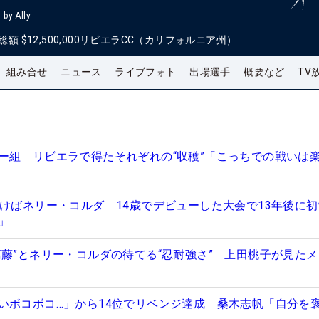
by Ally
総額
$12,500,000
リビエラCC（カリフォルニア州）
組み合せ
ニュース
ライブフォト
出場選手
概要など
TV
ー組 リビエラで得たそれぞれの“収穫”「こっちでの戦いは
つけばネリー・コルダ 14歳でデビューした大会で13年後に
分」
葛藤”とネリー・コルダの待てる“忍耐強さ” 上田桃子が見た
いボコボコ…」から14位でリベンジ達成 桑木志帆「自分を