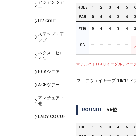
アジアンツア
HOLE
1
2
3
4
5
ー
PAR
5
4
4
3
4
LIV GOLF
打数
5
4
4
3
4
ステップ・ア
ップ
SC
ー
ー
ー
ー
ー
-
ネクストヒロ
イン
アルバトロス
イーグル
バー
PGAシニア
フェアウェイキープ
10/14
ド
ACNツアー
アマチュア・
他
ROUND
1
56
位
LADY GO CUP
HOLE
1
2
3
4
5