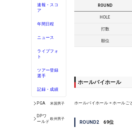
速報・スコ
ROUND
ア
HOLE
年間日程
打数
ニュース
順位
ライブフォ
ト
ツアー登録
選手
ホールバイホール
記録・成績
ホールバイホール = ホールご
PGA
米国男子
DPワ
欧州男子
ールド
ROUND
2
69
位