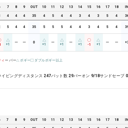
6
7
8
9
OUT
10
11
12
13
14
15
16
17
18
I
3
4
4
4
35
4
5
4
4
3
4
3
5
4
3
2
5
4
4
35
5
5
5
4
4
3
4
5
4
3
ー
ー
0
ー
ー
ー
ー
+
+1
+1
+1
+1
+1
1
-1
ティ
ー パー
ボギー
ダブルボギー以上
ライビングディスタンス
247
パット数
29
パーオン
9/18
サンドセーブ
0
6
7
8
9
OUT
10
11
12
13
14
15
16
17
18
I