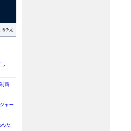
放送予定
楽し
初制覇
メジャー
褒めた