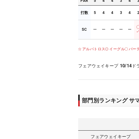
PAR
5
4
4
3
4
打数
5
4
4
3
4
SC
ー
ー
ー
ー
ー
-
アルバトロス
イーグル
バー
フェアウェイキープ
10/14
ド
部門別ランキング サ
フェアウェイキープ