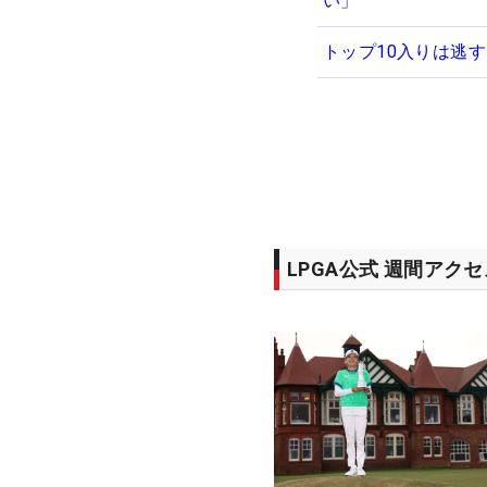
い」
トップ10入りは逃
LPGA公式 週間アク