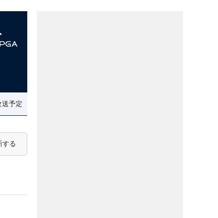
放送予定
新する