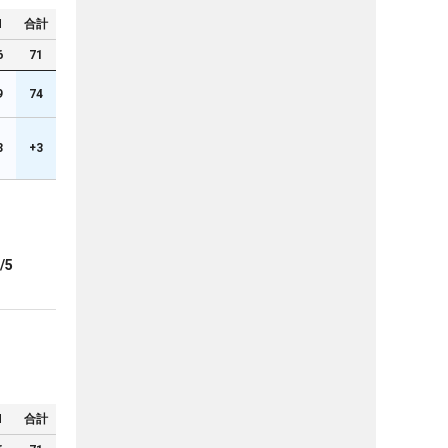
N
合計
6
71
9
74
3
+3
/5
N
合計