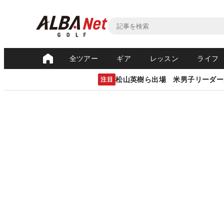
全ツアー
ギア
レッスン
ライフ
松山英樹ら出場 米男子リーダー
注目