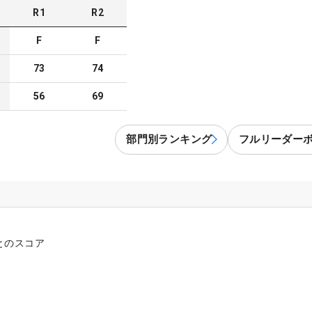
R
1
R
2
F
F
73
74
56
69
部門別ランキング
フルリーダー
とのスコア