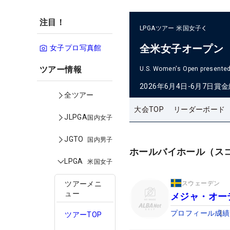
注目！
LPGAツアー
米国女子
全米女子オープン
女子プロ写真館
ツアー情報
U.S. Women's Open presented 
2026年6月4日-6月7日
賞金
全ツアー
大会TOP
リーダーボード
JLPGA
国内女子
JGTO
国内男子
ホールバイホール（ス
LPGA
米国女子
スウェーデン
ツアーメニ
ュー
メジャ・オー
プロフィール
成績
ツアーTOP