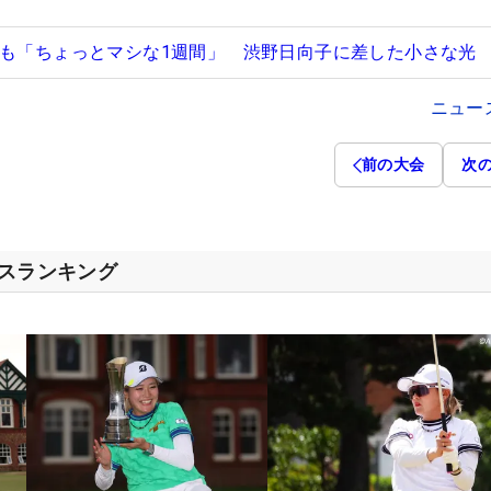
すも「ちょっとマシな1週間」 渋野日向子に差した小さな光
ニュー
前の大会
次
セスランキング