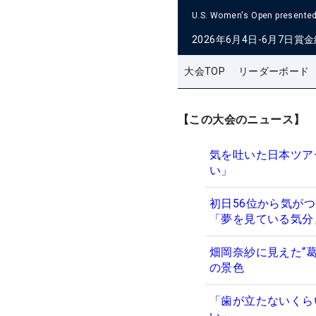
U.S. Women's Open presented 
2026年6月4日-6月7日
賞金
大会TOP
リーダーボード
【この大会のニュース】
気を吐いた日本ツア
い」
初日56位から気が
「夢を見ている気
畑岡奈紗に見えた“
の景色
「歯が立たないくら