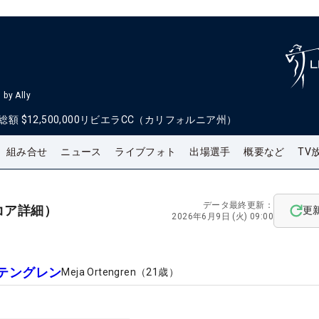
by Ally
総額
$12,500,000
リビエラCC（カリフォルニア州）
組み合せ
ニュース
ライブフォト
出場選手
概要など
TV
データ最終更新：
コア詳細）
更
2026年6月9日 (火) 09:00
テングレン
Meja Ortengren
（
21
歳）