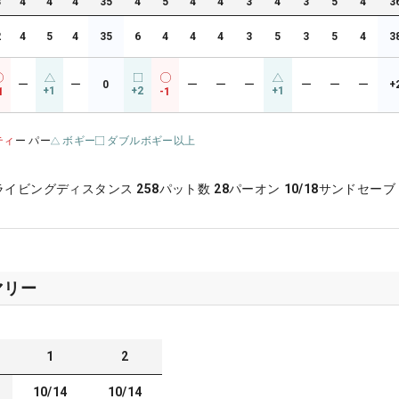
3
4
4
4
35
4
5
4
4
3
4
3
5
4
3
2
4
5
4
35
6
4
4
4
3
5
3
5
4
3
ー
ー
0
ー
ー
ー
ー
ー
ー
+
+1
+2
+1
1
-1
ティ
ー パー
ボギー
ダブルボギー以上
ライビングディスタンス
258
パット数
28
パーオン
10/18
サンドセーブ
マリー
1
2
10/14
10/14