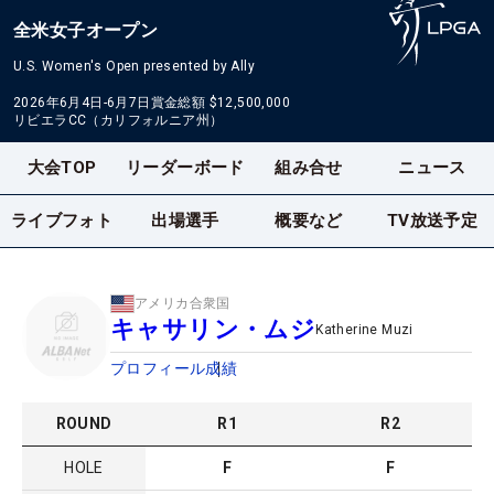
全米女子オープン
U.S. Women's Open presented by Ally
2026年6月4日-6月7日
賞金総額
$12,500,000
リビエラCC（カリフォルニア州）
大会TOP
リーダーボード
組み合せ
ニュース
ライブフォト
出場選手
概要など
TV放送予定
アメリカ合衆国
キャサリン・ムジ
Katherine Muzi
プロフィール
成績
ROUND
R
1
R
2
HOLE
F
F