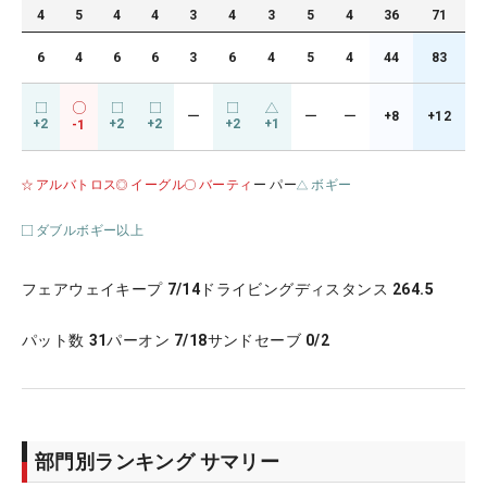
4
5
4
4
3
4
3
5
4
36
71
6
4
6
6
3
6
4
5
4
44
83
ー
ー
ー
+8
+12
+2
+2
+2
+2
+1
-1
アルバトロス
イーグル
バーティ
ー パー
ボギー
ダブルボギー以上
フェアウェイキープ
7/14
ドライビングディスタンス
264.5
パット数
31
パーオン
7/18
サンドセーブ
0/2
部門別ランキング サマリー