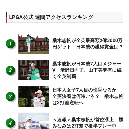
LPGA公式 週間アクセスランキング
桑木志帆が全英最高額2億3000万
1
円ゲット 日本勢の獲得賞金は？
桑木志帆が日本勢7人目メジャー
2
V 渋野日向子、山下美夢有に続
く全英制覇
日本人女子7人目の快挙なるか
3
全英決着は何時ごろ？ 桑木志帆
は3打差逆転へ
＜速報＞桑木志帆が首位浮上 勝
4
みなみは2打差で後半プレー中