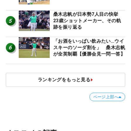
桑木志帆が日本勢7人目の快挙
5
23歳ショットメーカー、その軌
跡を振り返る
「お酒をいっぱい飲みたい…ウイ
6
スキーのソーダ割を」 桑木志帆
が全英制覇【優勝会見一問一答】
ランキングをもっと見る
ページ上部へ