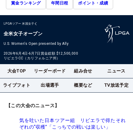
賞金ランキング
年間日程
ポイント・成績
LPGAツアー
米国女子
全米女子オープン
U.S. Women's Open presented by Ally
2026年6月4日-6月7日
賞金総額
$12,500,000
リビエラCC（カリフォルニア州）
大会TOP
リーダーボード
組み合せ
ニュース
ライブフォト
出場選手
概要など
TV放送予定
【この大会のニュース】
気を吐いた日本ツアー組 リビエラで得たそれ
ぞれの“収穫”「こっちでの戦いは楽しい」