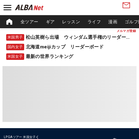
全ツアー
ギア
レッスン
ライフ
漫画
ゴルフ
メルマガ登録
松山英樹ら出場 ウィンダム選手権のリーダーボード
米国男子
北海道meijiカップ リーダーボード
国内女子
最新の世界ランキング
米国女子
LPGAツアー
米国女子