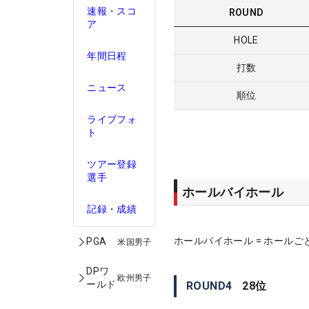
速報・スコ
ROUND
ア
HOLE
年間日程
打数
ニュース
順位
ライブフォ
ト
ツアー登録
選手
ホールバイホール
記録・成績
ホールバイホール = ホールご
PGA
米国男子
DPワ
欧州男子
ールド
ROUND
4
28
位