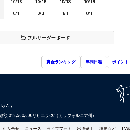
10/18
10/18
10/18
10/18
0/1
0/0
1/1
0/1
フルリーダーボード
賞金ランキング
年間日程
ポイント
by Ally
総額
$12,500,000
リビエラCC（カリフォルニア州）
組み合せ
ニュース
ライブフォト
出場選手
概要など
TV