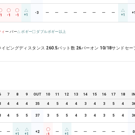
-3
ー
ー
ー
ー
ー
ー
ー
ー
+
+1
+1
-1
-1
-1
ティ
ー パー
ボギー
ダブルボギー以上
ライビングディスタンス
260.5
パット数
26
パーオン
10/18
サンドセー
6
7
8
9
OUT
10
11
12
13
14
15
16
17
18
I
3
4
4
4
35
4
5
4
4
3
4
3
5
4
3
3
4
5
5
37
3
5
5
4
3
4
3
5
4
3
ー
ー
+2
ー
ー
ー
ー
ー
ー
ー
0
+1
+1
+1
-1