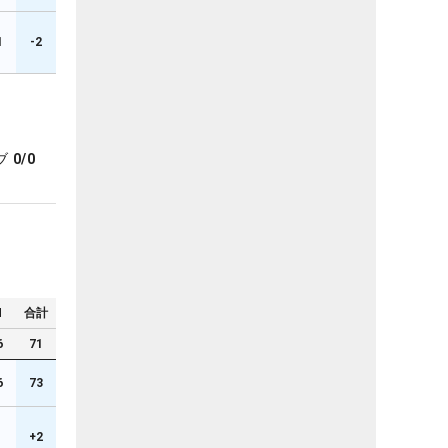
1
-2
ブ
0/0
N
合計
6
71
6
73
+2