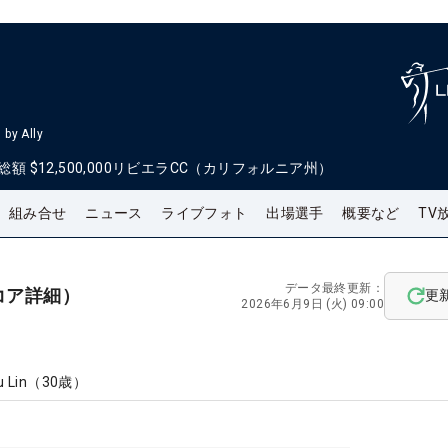
by Ally
総額
$12,500,000
リビエラCC（カリフォルニア州）
組み合せ
ニュース
ライブフォト
出場選手
概要など
TV
データ最終更新：
コア詳細）
更
2026年6月9日 (火) 09:00
u Lin
（
30
歳）