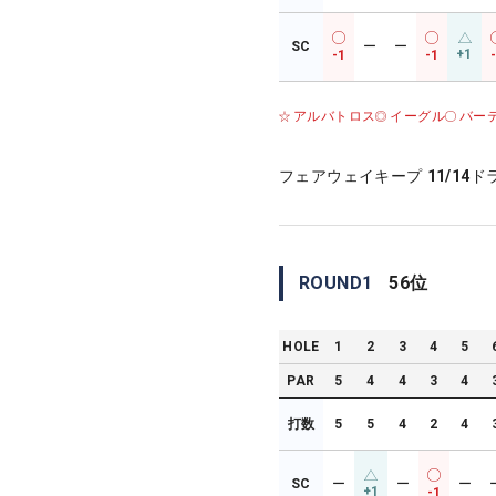
SC
ー
ー
+1
-1
-1
アルバトロス
イーグル
バー
フェアウェイキープ
11/14
ド
ROUND
1
56
位
HOLE
1
2
3
4
5
PAR
5
4
4
3
4
打数
5
5
4
2
4
SC
ー
ー
ー
+1
-1