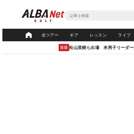
全ツアー
ギア
レッスン
ライフ
松山英樹ら出場 米男子リーダー
注目