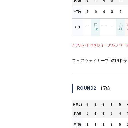
PAR
5
4
4
3
4
打数
5
6
4
3
5
SC
ー
ー
ー
+2
+1
アルバトロス
イーグル
バー
フェアウェイキープ
8/14
ドラ
ROUND
2
17
位
HOLE
1
2
3
4
5
PAR
5
4
4
3
4
打数
4
4
4
2
5