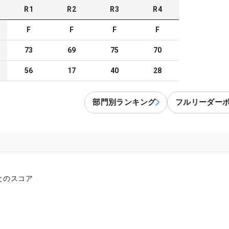
R
1
R
2
R
3
R
4
F
F
F
F
73
69
75
70
56
17
40
28
部門別ランキング
フルリーダー
とのスコア