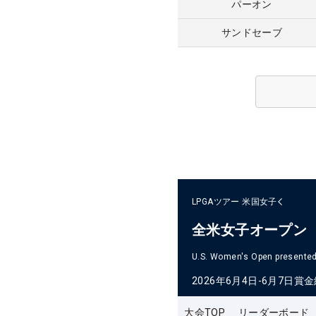
パーオン
サンドセーブ
LPGAツアー
米国女子
全米女子オープン
U.S. Women's Open presented 
2026年6月4日-6月7日
賞金
大会TOP
リーダーボード