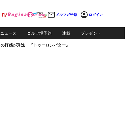
メルマガ登録
ログイン
Sニュース
ゴルフ場予約
連載
プレゼント
しの打感が秀逸 『トゥーロンパター』