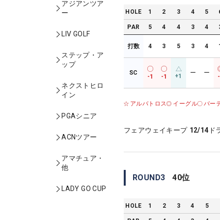
アジアンツア
HOLE
1
2
3
4
5
ー
PAR
5
4
4
3
4
LIV GOLF
打数
4
3
5
3
4
ステップ・ア
ップ
SC
ー
ー
+1
-1
-1
ネクストヒロ
イン
アルバトロス
イーグル
バー
PGAシニア
フェアウェイキープ
12/14
ド
ACNツアー
アマチュア・
他
ROUND
3
40
位
LADY GO CUP
HOLE
1
2
3
4
5