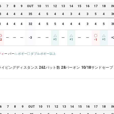
6
7
8
9
OUT
10
11
12
13
14
15
16
17
18
I
3
4
4
4
35
4
5
4
4
3
4
3
5
4
3
1
4
4
4
32
4
5
5
4
4
4
3
4
5
3
ー
ー
ー
-3
ー
ー
ー
ー
ー
+
+1
+1
+1
-2
-1
ティ
ー パー
ボギー
ダブルボギー以上
ライビングディスタンス
262
パット数
28
パーオン
10/18
サンドセーブ
6
7
8
9
OUT
10
11
12
13
14
15
16
17
18
I