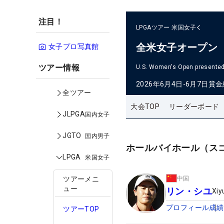
注目！
LPGAツアー
米国女子
全米女子オープン
女子プロ写真館
ツアー情報
U.S. Women's Open presented 
2026年6月4日-6月7日
賞金
全ツアー
大会TOP
リーダーボード
JLPGA
国内女子
JGTO
国内男子
ホールバイホール（ス
LPGA
米国女子
中国
ツアーメニ
ュー
リン・シユ
Xiy
プロフィール
成績
ツアーTOP