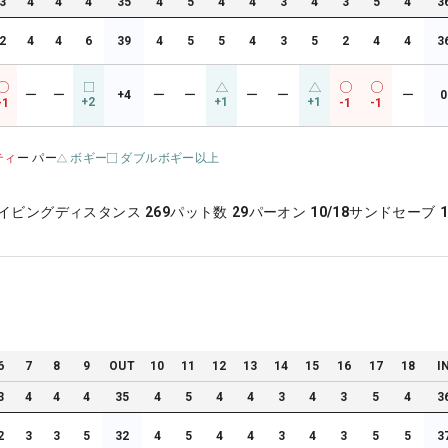
3
4
4
4
35
4
5
4
4
3
4
3
5
4
3
2
4
4
6
39
4
5
5
4
3
5
2
4
4
3
ー
ー
+4
ー
ー
ー
ー
ー
0
+2
+1
+1
-1
-1
-1
ティ
ー パー
ボギー
ダブルボギー以上
イビングディスタンス
269
パット数
29
パーオン
10/18
サンドセーブ
1
6
7
8
9
OUT
10
11
12
13
14
15
16
17
18
I
3
4
4
4
35
4
5
4
4
3
4
3
5
4
3
2
3
3
5
32
4
5
4
4
3
4
3
5
5
3