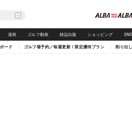
漫画
ゴルフ動画
雑誌出版
ショッピング
SN
ボード
ゴルフ場予約／毎週更新！限定優待プラン
削り出