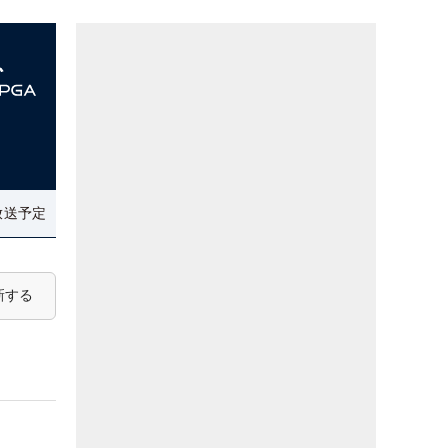
放送予定
新する