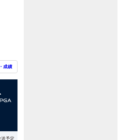
・成績
放送予定