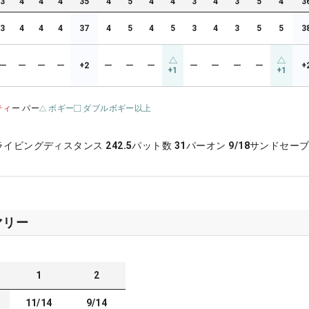
3
4
4
4
35
4
5
4
4
3
4
3
5
4
3
3
4
4
4
37
4
5
4
5
3
4
3
5
5
3
ー
ー
ー
ー
+2
ー
ー
ー
ー
ー
ー
ー
+
+1
+1
ティ
ー パー
ボギー
ダブルボギー以上
ライビングディスタンス
242.5
パット数
31
パーオン
9/18
サンドセー
マリー
1
2
11/14
9/14