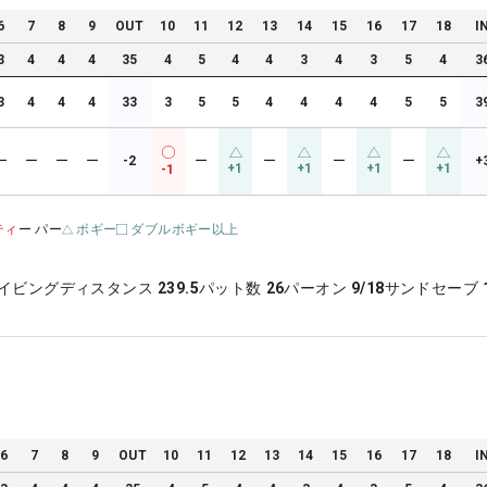
6
7
8
9
OUT
10
11
12
13
14
15
16
17
18
I
3
4
4
4
35
4
5
4
4
3
4
3
5
4
3
3
4
4
4
33
3
5
5
4
4
4
4
5
5
3
ー
ー
ー
ー
-2
ー
ー
ー
ー
+
+1
+1
+1
+1
-1
ティ
ー パー
ボギー
ダブルボギー以上
イビングディスタンス
239.5
パット数
26
パーオン
9/18
サンドセーブ
6
7
8
9
OUT
10
11
12
13
14
15
16
17
18
I