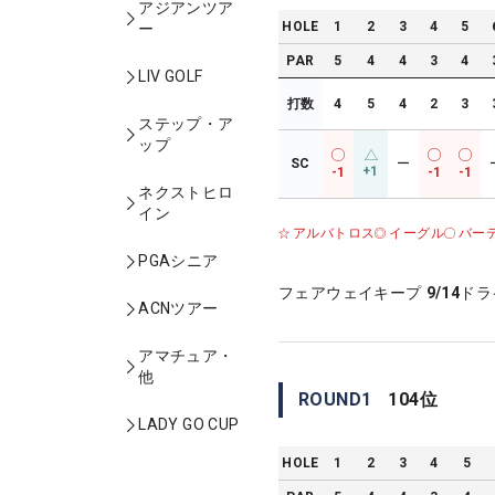
アジアンツア
HOLE
1
2
3
4
5
ー
PAR
5
4
4
3
4
LIV GOLF
打数
4
5
4
2
3
ステップ・ア
ップ
SC
ー
+1
-1
-1
-1
ネクストヒロ
イン
アルバトロス
イーグル
バー
PGAシニア
フェアウェイキープ
9/14
ドラ
ACNツアー
アマチュア・
他
ROUND
1
104
位
LADY GO CUP
HOLE
1
2
3
4
5