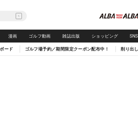
漫画
ゴルフ動画
雑誌出版
ショッピング
SN
ボード
ゴルフ場予約／期間限定クーポン配布中！
削り出