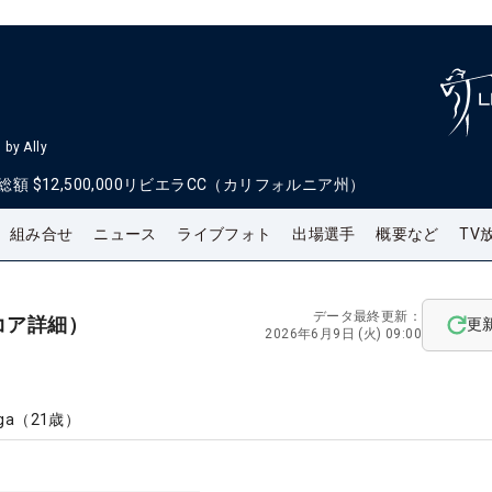
by Ally
総額
$12,500,000
リビエラCC（カリフォルニア州）
組み合せ
ニュース
ライブフォト
出場選手
概要など
TV
データ最終更新：
コア詳細）
更
2026年6月9日 (火) 09:00
ga
（
21
歳）