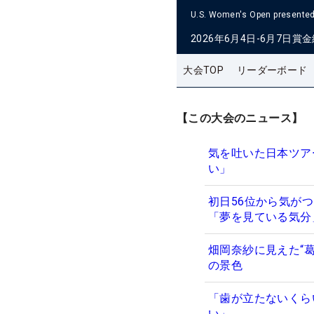
U.S. Women's Open presented 
2026年6月4日-6月7日
賞金
大会TOP
リーダーボード
【この大会のニュース】
気を吐いた日本ツア
い」
初日56位から気が
「夢を見ている気
畑岡奈紗に見えた“
の景色
「歯が立たないくら
い」