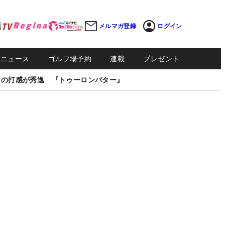
メルマガ登録
ログイン
Sニュース
ゴルフ場予約
連載
プレゼント
しの打感が秀逸 『トゥーロンパター』