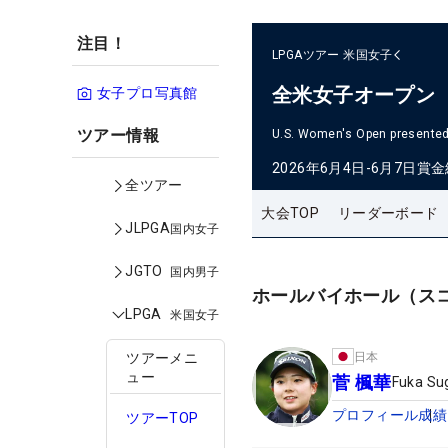
注目！
LPGAツアー
米国女子
全米女子オープン
女子プロ写真館
ツアー情報
U.S. Women's Open presented 
2026年6月4日-6月7日
賞金
全ツアー
大会TOP
リーダーボード
JLPGA
国内女子
JGTO
国内男子
ホールバイホール（ス
LPGA
米国女子
日本
ツアーメニ
ュー
菅 楓華
Fuka Su
プロフィール
成績
ツアーTOP