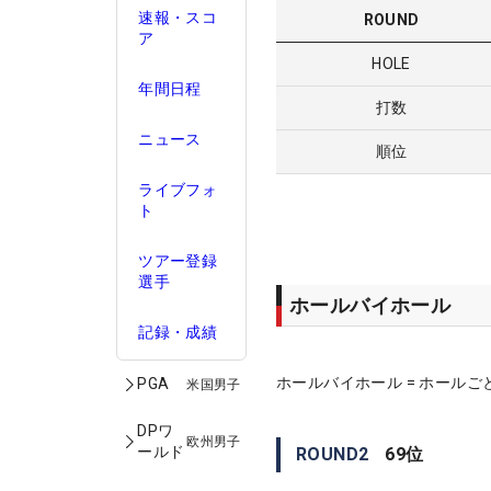
速報・スコ
ROUND
ア
HOLE
年間日程
打数
ニュース
順位
ライブフォ
ト
ツアー登録
選手
ホールバイホール
記録・成績
ホールバイホール = ホールご
PGA
米国男子
DPワ
欧州男子
ールド
ROUND
2
69
位