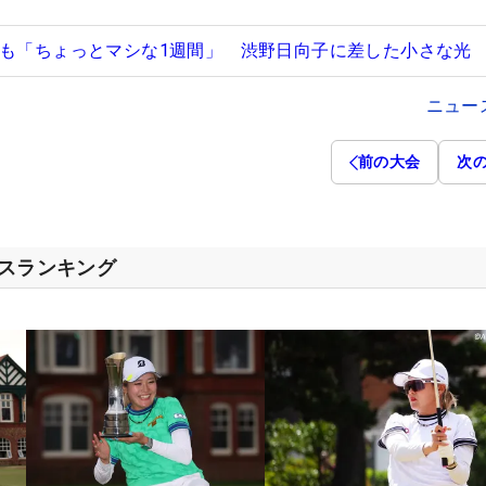
すも「ちょっとマシな1週間」 渋野日向子に差した小さな光
ニュー
前の大会
次
セスランキング