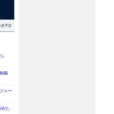
放送予定
楽し
初制覇
メジャー
褒めた