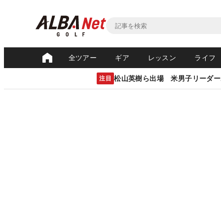
全ツアー
ギア
レッスン
ライフ
松山英樹ら出場 米男子リーダー
注目