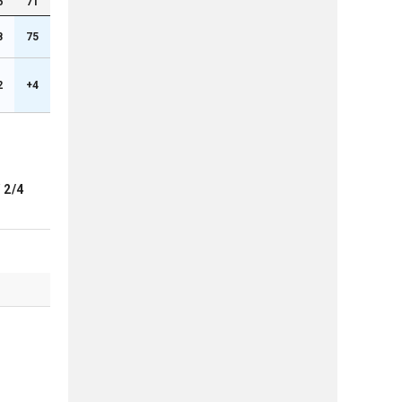
6
71
8
75
2
+4
ブ
2/4