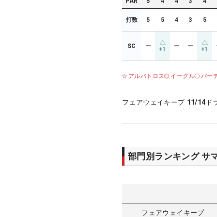
PAR
5
4
4
3
4
打数
5
5
4
3
5
SC
ー
ー
ー
+1
+1
アルバトロス
イーグル
バー
フェアウェイキープ
11/14
ド
部門別ランキング サ
フェアウェイキープ