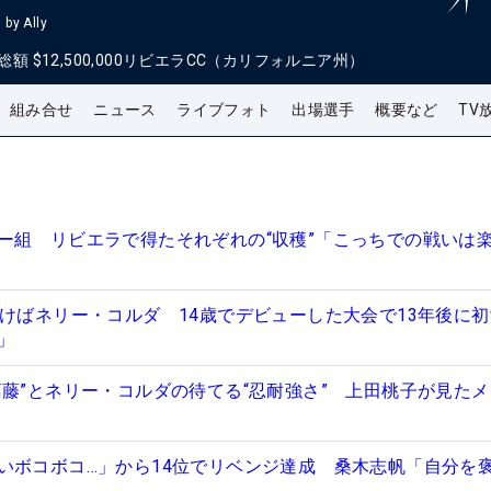
by Ally
総額
$12,500,000
リビエラCC（カリフォルニア州）
組み合せ
ニュース
ライブフォト
出場選手
概要など
TV
ー組 リビエラで得たそれぞれの“収穫”「こっちでの戦いは
つけばネリー・コルダ 14歳でデビューした大会で13年後に
分」
葛藤”とネリー・コルダの待てる“忍耐強さ” 上田桃子が見た
いボコボコ…」から14位でリベンジ達成 桑木志帆「自分を