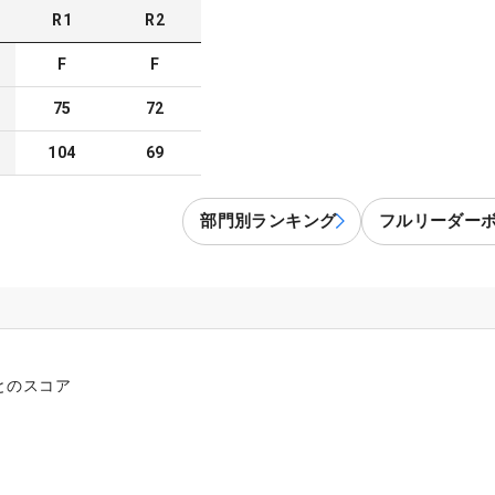
R
1
R
2
F
F
75
72
104
69
部門別ランキング
フルリーダー
とのスコア