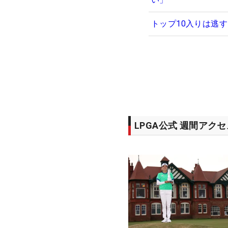
トップ10入りは逃
LPGA公式 週間アク