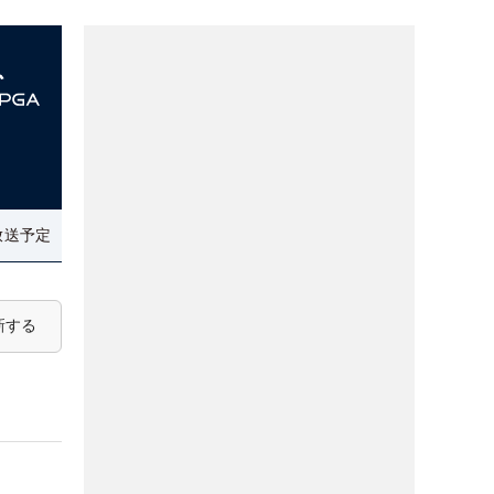
放送予定
新する