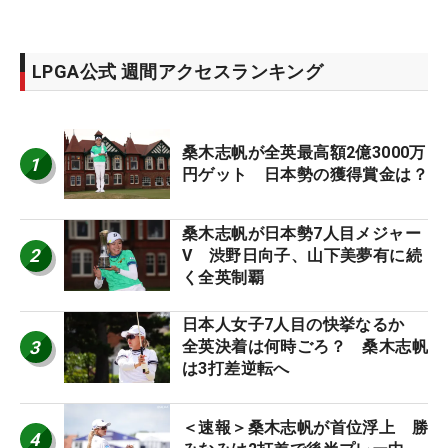
LPGA公式 週間アクセスランキング
桑木志帆が全英最高額2億3000万
1
円ゲット 日本勢の獲得賞金は？
桑木志帆が日本勢7人目メジャー
2
V 渋野日向子、山下美夢有に続
く全英制覇
日本人女子7人目の快挙なるか
3
全英決着は何時ごろ？ 桑木志帆
は3打差逆転へ
＜速報＞桑木志帆が首位浮上 勝
4