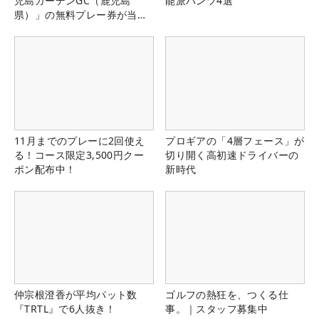
児島ガーデンGC（鹿児島
能派パンツ4選
県）」の無料プレー券が当た
る！！
11月までのプレーに2回使え
プロギアの「4層フェース」が
る！コース限定3,500円クー
切り開く高初速ドライバーの
ポン配布中！
新時代
仲宗根澄香が平均パット数
ゴルフの熱狂を、つくる仕
『TRTL』で6人抜き！
事。｜スタッフ募集中