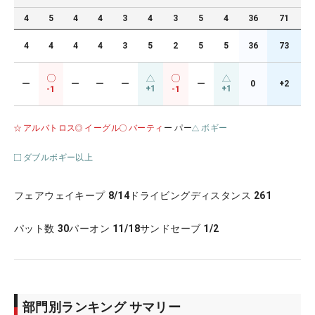
4
5
4
4
3
4
3
5
4
36
71
4
4
4
4
3
5
2
5
5
36
73
ー
ー
ー
ー
ー
0
+2
+1
+1
-1
-1
アルバトロス
イーグル
バーティ
ー パー
ボギー
ダブルボギー以上
フェアウェイキープ
8/14
ドライビングディスタンス
261
パット数
30
パーオン
11/18
サンドセーブ
1/2
部門別ランキング サマリー