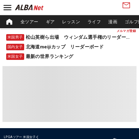
全ツアー
ギア
レッスン
ライフ
漫画
ゴルフ
メルマガ登録
松山英樹ら出場 ウィンダム選手権のリーダーボード
米国男子
北海道meijiカップ リーダーボード
国内女子
最新の世界ランキング
米国女子
LPGAツアー
米国女子