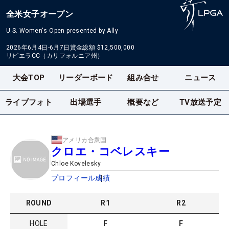
全米女子オープン
U.S. Women's Open presented by Ally
2026年6月4日-6月7日
賞金総額
$12,500,000
リビエラCC（カリフォルニア州）
大会TOP
リーダーボード
組み合せ
ニュース
ライブフォト
出場選手
概要など
TV放送予定
アメリカ合衆国
クロエ・コベレスキー
Chloe Kovelesky
プロフィール
成績
ROUND
R
1
R
2
HOLE
F
F