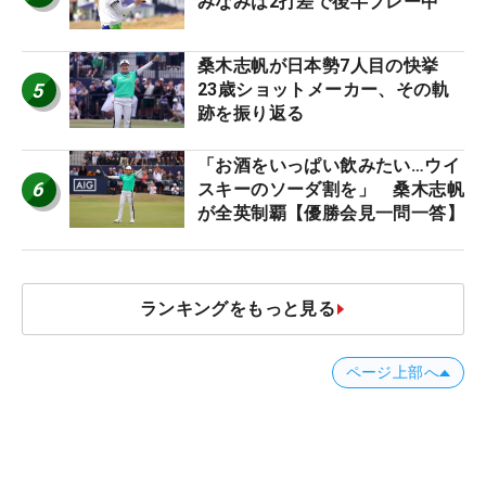
みなみは2打差で後半プレー中
桑木志帆が日本勢7人目の快挙
5
23歳ショットメーカー、その軌
跡を振り返る
「お酒をいっぱい飲みたい…ウイ
6
スキーのソーダ割を」 桑木志帆
が全英制覇【優勝会見一問一答】
ランキングをもっと見る
ページ上部へ