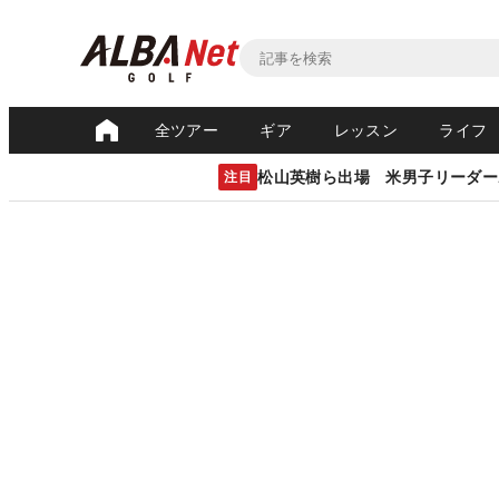
全ツアー
ギア
レッスン
ライフ
松山英樹ら出場 米男子リーダー
注目