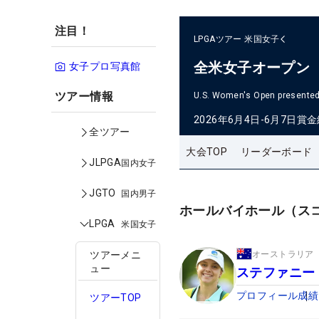
注目！
LPGAツアー
米国女子
全米女子オープン
女子プロ写真館
ツアー情報
U.S. Women's Open presented 
2026年6月4日-6月7日
賞金
全ツアー
大会TOP
リーダーボード
JLPGA
国内女子
JGTO
国内男子
ホールバイホール（ス
LPGA
米国女子
オーストラリア
ツアーメニ
ュー
ステファニー
プロフィール
成績
ツアーTOP