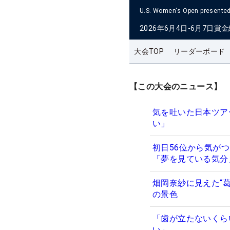
U.S. Women's Open presented 
2026年6月4日-6月7日
賞金
大会TOP
リーダーボード
【この大会のニュース】
気を吐いた日本ツア
い」
初日56位から気が
「夢を見ている気
畑岡奈紗に見えた“
の景色
「歯が立たないくら
い」