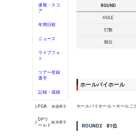
速報・スコ
ROUND
ア
HOLE
年間日程
打数
ニュース
順位
ライブフォ
ト
ツアー登録
選手
ホールバイホール
記録・成績
ホールバイホール = ホールご
PGA
米国男子
DPワ
欧州男子
ールド
ROUND
2
81
位