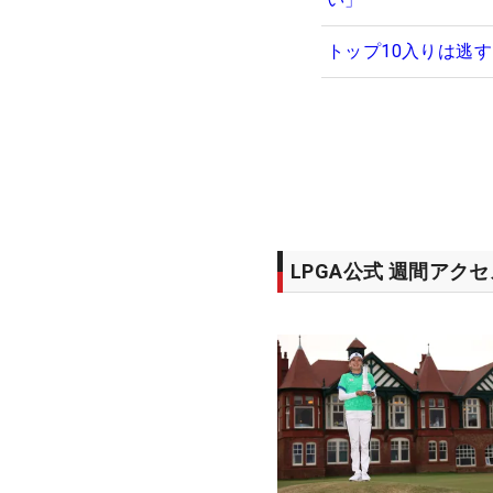
トップ10入りは逃
LPGA公式 週間アク