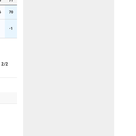
6
71
6
70
-1
ブ
2/2