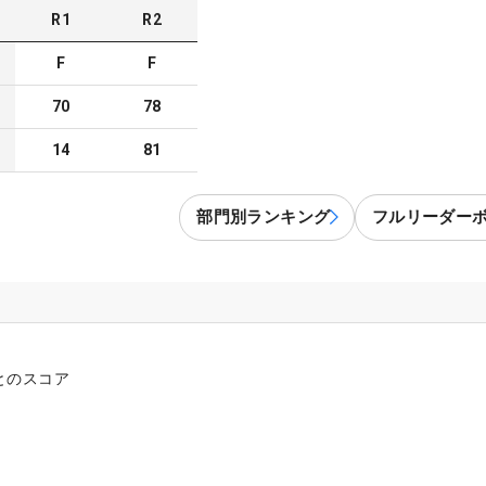
R
1
R
2
F
F
70
78
14
81
部門別ランキング
フルリーダー
とのスコア