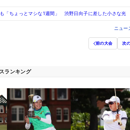
すも「ちょっとマシな1週間」 渋野日向子に差した小さな光
ニュー
前の大会
次
セスランキング