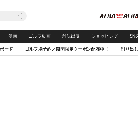
漫画
ゴルフ動画
雑誌出版
ショッピング
SN
ボード
ゴルフ場予約／期間限定クーポン配布中！
削り出