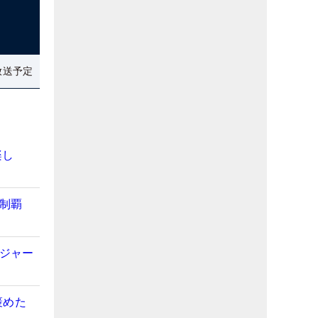
放送予定
楽し
初制覇
メジャー
褒めた