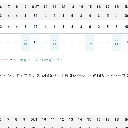
6
7
8
9
OUT
10
11
12
13
14
15
16
17
18
I
3
4
4
4
35
4
5
4
4
3
4
3
5
4
3
3
4
4
5
38
4
6
4
4
3
6
3
5
5
4
ー
ー
ー
+3
ー
ー
ー
ー
ー
ー
+
+1
+1
+2
+1
ティ
ー パー
ボギー
ダブルボギー以上
イビングディスタンス
248.5
パット数
32
パーオン
9/18
サンドセーブ
6
7
8
9
OUT
10
11
12
13
14
15
16
17
18
I