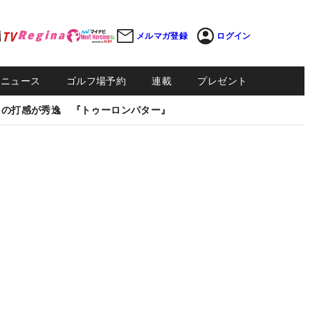
メルマガ登録
ログイン
Sニュース
ゴルフ場予約
連載
プレゼント
しの打感が秀逸 『トゥーロンパター』