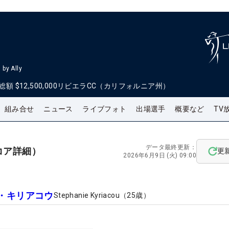
by Ally
総額
$12,500,000
リビエラCC（カリフォルニア州）
組み合せ
ニュース
ライブフォト
出場選手
概要など
TV
データ最終更新：
コア詳細）
更
2026年6月9日 (火) 09:00
・キリアコウ
Stephanie Kyriacou
（
25
歳）