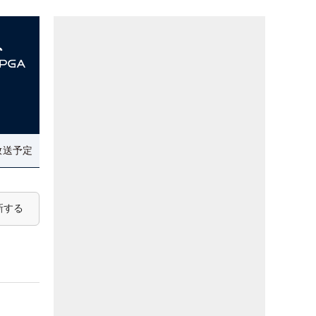
放送予定
新する