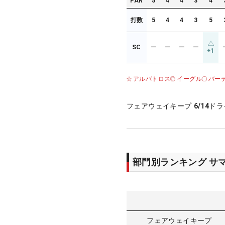
PAR
5
4
4
3
4
打数
5
4
4
3
5
SC
ー
ー
ー
ー
+1
アルバトロス
イーグル
バー
フェアウェイキープ
6/14
ドラ
部門別ランキング サ
フェアウェイキープ