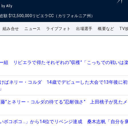
by Ally
総額
$12,500,000
リビエラCC（カリフォルニア州）
組み合せ
ニュース
ライブフォト
出場選手
概要など
TV
ー組 リビエラで得たそれぞれの“収穫”「こっちでの戦いは
つけばネリー・コルダ 14歳でデビューした大会で13年後に
分」
葛藤”とネリー・コルダの待てる“忍耐強さ” 上田桃子が見た
いボコボコ…」から14位でリベンジ達成 桑木志帆「自分を