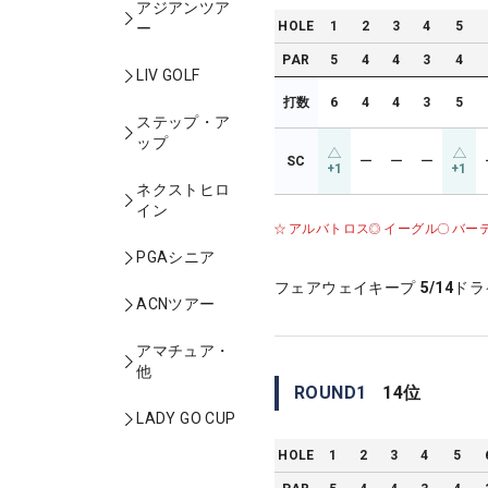
アジアンツア
HOLE
1
2
3
4
5
ー
PAR
5
4
4
3
4
LIV GOLF
打数
6
4
4
3
5
ステップ・ア
ップ
SC
ー
ー
ー
+1
+1
ネクストヒロ
イン
アルバトロス
イーグル
バー
PGAシニア
フェアウェイキープ
5/14
ドラ
ACNツアー
アマチュア・
他
ROUND
1
14
位
LADY GO CUP
HOLE
1
2
3
4
5