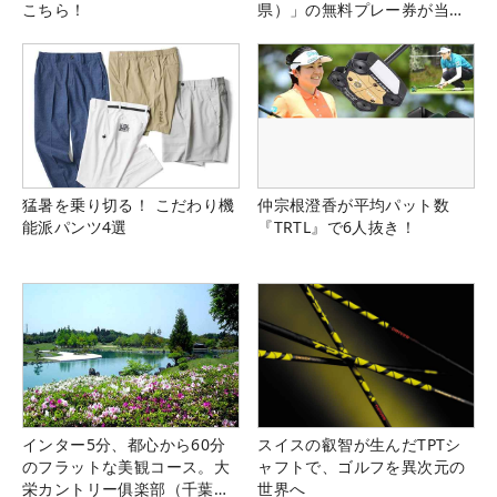
こちら！
県）」の無料プレー券が当た
る！！
猛暑を乗り切る！ こだわり機
仲宗根澄香が平均パット数
能派パンツ4選
『TRTL』で6人抜き！
インター5分、都心から60分
スイスの叡智が生んだTPTシ
のフラットな美観コース。大
ャフトで、ゴルフを異次元の
栄カントリー俱楽部（千葉
世界へ