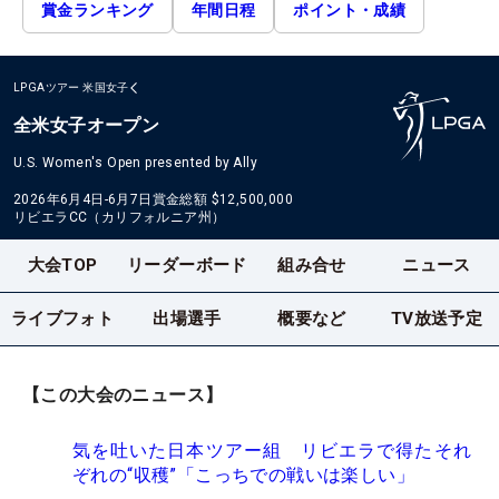
賞金ランキング
年間日程
ポイント・成績
LPGAツアー
米国女子
全米女子オープン
U.S. Women's Open presented by Ally
2026年6月4日-6月7日
賞金総額
$12,500,000
リビエラCC（カリフォルニア州）
大会TOP
リーダーボード
組み合せ
ニュース
ライブフォト
出場選手
概要など
TV放送予定
【この大会のニュース】
気を吐いた日本ツアー組 リビエラで得たそれ
ぞれの“収穫”「こっちでの戦いは楽しい」