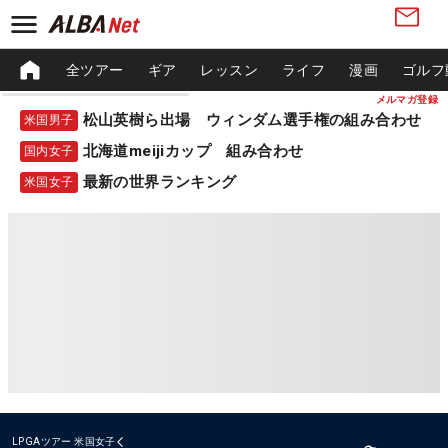
全ツアー
ギア
レッスン
ライフ
漫画
ゴルフ
メルマガ登録
松山英樹ら出場 ウィンダム選手権の組み合わせ
米国男子
北海道meijiカップ 組み合わせ
国内女子
最新の世界ランキング
米国女子
LPGAツアー
米国女子