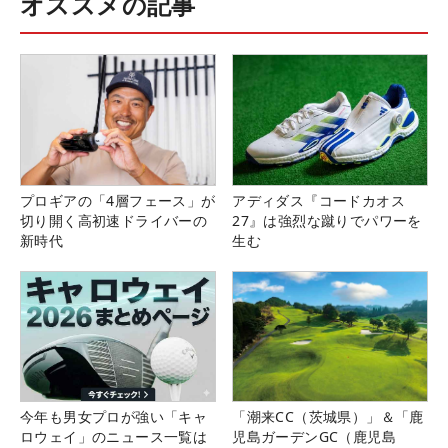
オススメの記事
プロギアの「4層フェース」が
アディダス『コードカオス
切り開く高初速ドライバーの
27』は強烈な蹴りでパワーを
新時代
生む
今年も男女プロが強い「キャ
「潮来CC（茨城県）」＆「鹿
ロウェイ」のニュース一覧は
児島ガーデンGC（鹿児島