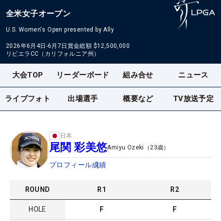
全米女子オープン
U.S. Women's Open presented by Ally
2026年6月4日-6月7日
賞金総額
$12,500,000
リビエラCC（カリフォルニア州）
大会TOP
リーダーボード
組み合せ
ニュース
ライブフォト
出場選手
概要など
TV放送予定
日本
尾関 彩美悠
Amiyu Ozeki
（
23
歳）
プロフィール
成績
ROUND
R
1
R
2
HOLE
F
F