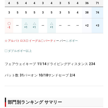
4
5
4
4
3
4
3
5
4
36
71
3
5
5
5
3
5
3
5
4
38
74
ー
ー
ー
ー
ー
+2
+3
+1
+1
+1
-1
アルバトロス
イーグル
バーティ
ー パー
ボギー
ダブルボギー以上
フェアウェイキープ
11/14
ドライビングディスタンス
234
パット数
31
パーオン
10/18
サンドセーブ
2/4
部門別ランキング サマリー