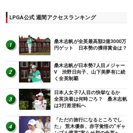
LPGA公式 週間アクセスランキング
桑木志帆が全英最高額2億3000万
1
円ゲット 日本勢の獲得賞金は？
桑木志帆が日本勢7人目メジャー
2
V 渋野日向子、山下美夢有に続
く全英制覇
日本人女子7人目の快挙なるか
3
全英決着は何時ごろ？ 桑木志帆
は3打差逆転へ
「ただの旅行になるところでし
4
た」 荒木優奈、赤字覚悟の“ギャ
ンブル渡英”実らせ初の全英へ