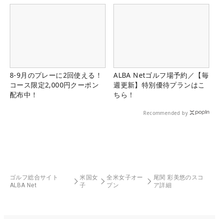
8-9月のプレーに2回使える！
ALBA Netゴルフ場予約／【毎
コース限定2,000円クーポン
週更新】特別優待プランはこ
配布中！
ちら！
Recommended by
ゴルフ総合サイト
米国女
全米女子オー
尾関 彩美悠のスコ
ALBA Net
子
プン
ア詳細