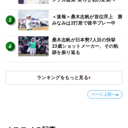
＜速報＞桑木志帆が首位浮上 勝
5
みなみは2打差で後半プレー中
桑木志帆が日本勢7人目の快挙
6
23歳ショットメーカー、その軌
跡を振り返る
ランキングをもっと見る
ページ上部へ