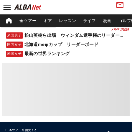
全ツアー
ギア
レッスン
ライフ
漫画
ゴルフ
メルマガ登録
松山英樹ら出場 ウィンダム選手権のリーダーボード
米国男子
北海道meijiカップ リーダーボード
国内女子
最新の世界ランキング
米国女子
LPGAツアー
米国女子