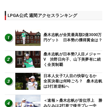
LPGA公式 週間アクセスランキング
桑木志帆が全英最高額2億3000万
1
円ゲット 日本勢の獲得賞金は？
桑木志帆が日本勢7人目メジャー
2
V 渋野日向子、山下美夢有に続
く全英制覇
日本人女子7人目の快挙なるか
3
全英決着は何時ごろ？ 桑木志帆
は3打差逆転へ
＜速報＞桑木志帆が首位浮上 勝
4
みなみは2打差で後半プレー中