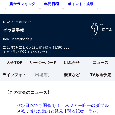
賞金ランキング
年間日程
ポイント・成績
LPGAツアー
米国女子
ダウ選手権
Dow Championship
2025年6月26日-6月29日
賞金総額
$3,300,000
ミッドランドCC（ミシガン州）
大会TOP
リーダーボード
組み合せ
ニュース
ライブフォト
出場選手
概要など
TV放送予定
【この大会のニュース】
ぜひ日本でも開催を！ 米ツアー唯一のダブル
ス戦で感じた魅力と発見【現地記者コラム】