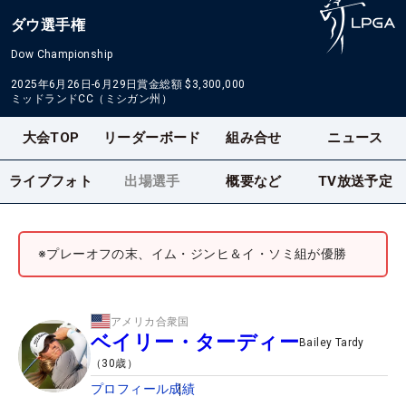
ダウ選手権
Dow Championship
2025年6月26日-6月29日
賞金総額
$3,300,000
ミッドランドCC（ミシガン州）
大会TOP
リーダーボード
組み合せ
ニュース
ライブフォト
出場選手
概要など
TV放送予定
※プレーオフの末、イム・ジンヒ＆イ・ソミ組が優勝
アメリカ合衆国
ベイリー・ターディー
Bailey Tardy
（
30
歳）
プロフィール
成績