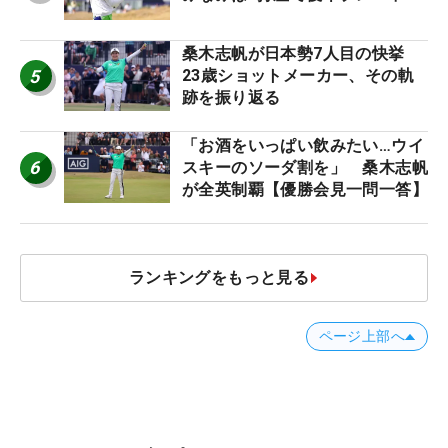
桑木志帆が日本勢7人目の快挙
5
23歳ショットメーカー、その軌
跡を振り返る
「お酒をいっぱい飲みたい…ウイ
6
スキーのソーダ割を」 桑木志帆
が全英制覇【優勝会見一問一答】
ランキングをもっと見る
ページ上部へ