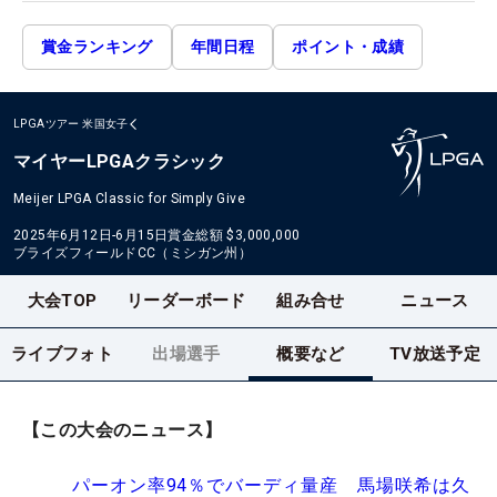
賞金ランキング
年間日程
ポイント・成績
LPGAツアー
米国女子
マイヤーLPGAクラシック
Meijer LPGA Classic for Simply Give
2025年6月12日-6月15日
賞金総額
$3,000,000
ブライズフィールドCC（ミシガン州）
大会TOP
リーダーボード
組み合せ
ニュース
ライブフォト
出場選手
概要など
TV放送予定
【この大会のニュース】
パーオン率94％でバーディ量産 馬場咲希は久