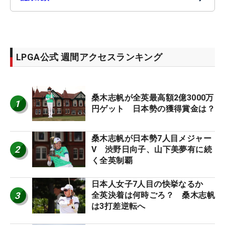
LPGA公式 週間アクセスランキング
桑木志帆が全英最高額2億3000万
1
円ゲット 日本勢の獲得賞金は？
桑木志帆が日本勢7人目メジャー
2
V 渋野日向子、山下美夢有に続
く全英制覇
日本人女子7人目の快挙なるか
3
全英決着は何時ごろ？ 桑木志帆
は3打差逆転へ