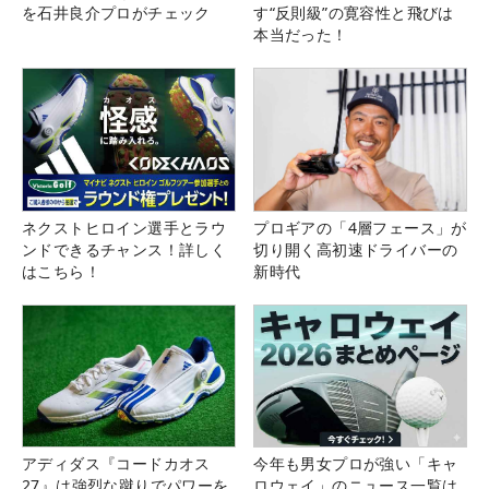
を石井良介プロがチェック
す“反則級”の寛容性と飛びは
本当だった！
ネクストヒロイン選手とラウ
プロギアの「4層フェース」が
ンドできるチャンス！詳しく
切り開く高初速ドライバーの
はこちら！
新時代
アディダス『コードカオス
今年も男女プロが強い「キャ
27』は強烈な蹴りでパワーを
ロウェイ」のニュース一覧は