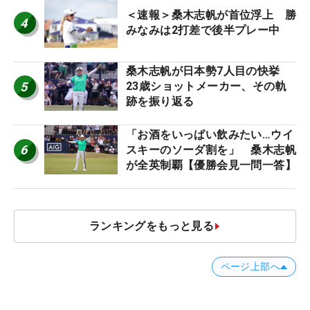
＜速報＞桑木志帆が首位浮上 勝
4
みなみは2打差で後半プレー中
桑木志帆が日本勢7人目の快挙
5
23歳ショットメーカー、その軌
跡を振り返る
「お酒をいっぱい飲みたい…ウイ
6
スキーのソーダ割を」 桑木志帆
が全英制覇【優勝会見一問一答】
ランキングをもっと見る
ページ上部へ