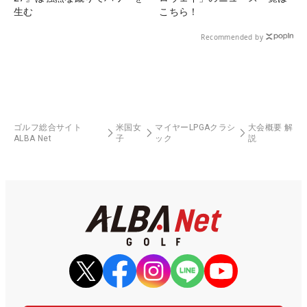
生む
こちら！
Recommended by
ゴルフ総合サイト
米国女
マイヤーLPGAクラシ
大会概要 解
ALBA Net
子
ック
説