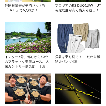
仲宗根澄香が平均パット数
プロギアのRS DUOはFW・UT
『TRTL』で6人抜き！
も完成度が高く購入者続出！
インター5分、都心から60分
猛暑を乗り切る！ こだわり機
のフラットな美観コース。大
能派パンツ4選
栄カントリー俱楽部（千葉
県）