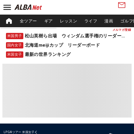
全ツアー
ギア
レッスン
ライフ
漫画
ゴルフ
メルマガ登録
松山英樹ら出場 ウィンダム選手権のリーダーボード
米国男子
北海道meijiカップ リーダーボード
国内女子
最新の世界ランキング
米国女子
LPGAツアー
米国女子