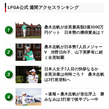
LPGA公式 週間アクセスランキング
桑木志帆が全英最高額2億3000万
1
円ゲット 日本勢の獲得賞金は？
桑木志帆が日本勢7人目メジャー
2
V 渋野日向子、山下美夢有に続
く全英制覇
日本人女子7人目の快挙なるか
3
全英決着は何時ごろ？ 桑木志帆
は3打差逆転へ
＜速報＞桑木志帆が首位浮上 勝
4
みなみは2打差で後半プレー中