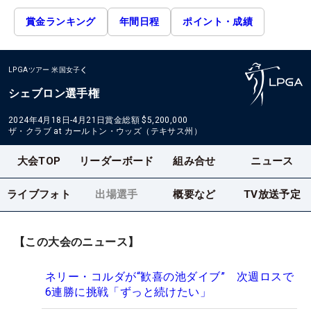
賞金ランキング
年間日程
ポイント・成績
LPGAツアー
米国女子
シェブロン選手権
2024年4月18日-4月21日
賞金総額
$5,200,000
ザ・クラブ at カールトン・ウッズ（テキサス州）
大会TOP
リーダーボード
組み合せ
ニュース
ライブフォト
出場選手
概要など
TV放送予定
【この大会のニュース】
ネリー・コルダが“歓喜の池ダイブ” 次週ロスで
6連勝に挑戦「ずっと続けたい」