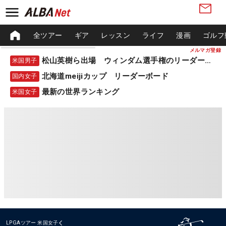
全ツアー
ギア
レッスン
ライフ
漫画
ゴルフ
メルマガ登録
松山英樹ら出場 ウィンダム選手権のリーダーボード
米国男子
北海道meijiカップ リーダーボード
国内女子
最新の世界ランキング
米国女子
LPGAツアー
米国女子