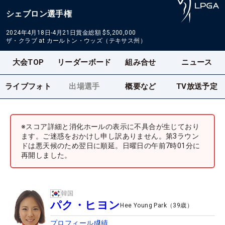
シェブロン選手権
2024年4月18日-4月21日
賞金総額
$5,200,000
ザ・クラブ at カールトン・ウッズ（テキサス州）
大会TOP
リーダーボード
組み合せ
ニュース
ライブフォト
出場選手
概要など
TV放送予定
※スコア詳細と消化ホールの表示に不具合が生じており
ます。ご迷惑をおかけし申し訳ありません。第3ラウン
ドは悪天候のため翌日に順延。日曜日の午前7時01分に
再開しました。
韓国
パク・ヒヨン
Hee Young Park
（
39
歳）
プロフィール
成績