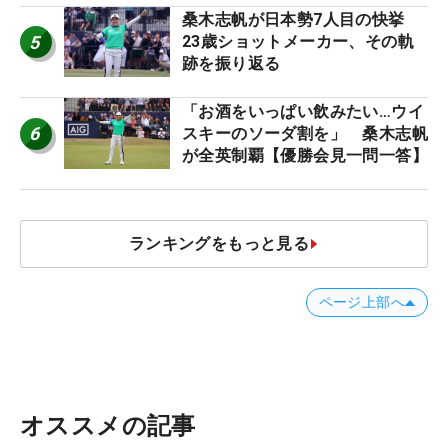
桑木志帆が日本勢7人目の快挙
5
23歳ショットメーカー、その軌
跡を振り返る
「お酒をいっぱい飲みたい…ウイ
6
スキーのソーダ割を」 桑木志帆
が全英制覇【優勝会見一問一答】
ランキングをもっと見る
ページ上部へ
オススメの記事