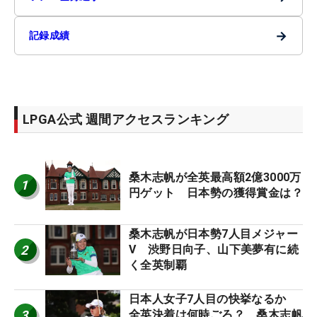
→
記録成績
LPGA公式 週間アクセスランキング
桑木志帆が全英最高額2億3000万
1
円ゲット 日本勢の獲得賞金は？
桑木志帆が日本勢7人目メジャー
2
V 渋野日向子、山下美夢有に続
く全英制覇
日本人女子7人目の快挙なるか
3
全英決着は何時ごろ？ 桑木志帆