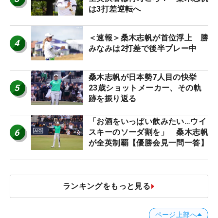
は3打差逆転へ
＜速報＞桑木志帆が首位浮上 勝
4
みなみは2打差で後半プレー中
桑木志帆が日本勢7人目の快挙
5
23歳ショットメーカー、その軌
跡を振り返る
「お酒をいっぱい飲みたい…ウイ
6
スキーのソーダ割を」 桑木志帆
が全英制覇【優勝会見一問一答】
ランキングをもっと見る
ページ上部へ