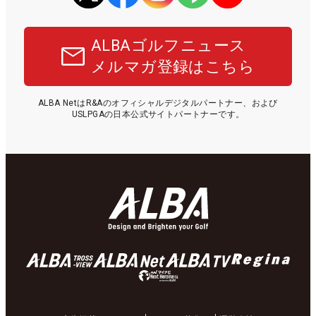
ALBAゴルフニュース
メルマガ登録はこちら
ALBA NetはR&Aのオフィシャルデジタルパートナー、および
USLPGAの日本公式サイトパートナーです。