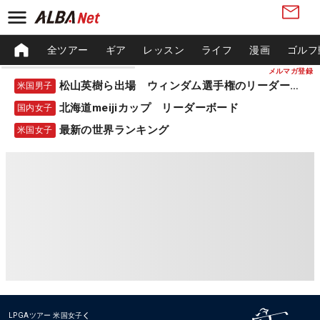
全ツアー
ギア
レッスン
ライフ
漫画
ゴルフ
メルマガ登録
松山英樹ら出場 ウィンダム選手権のリーダーボード
米国男子
北海道meijiカップ リーダーボード
国内女子
最新の世界ランキング
米国女子
LPGAツアー
米国女子