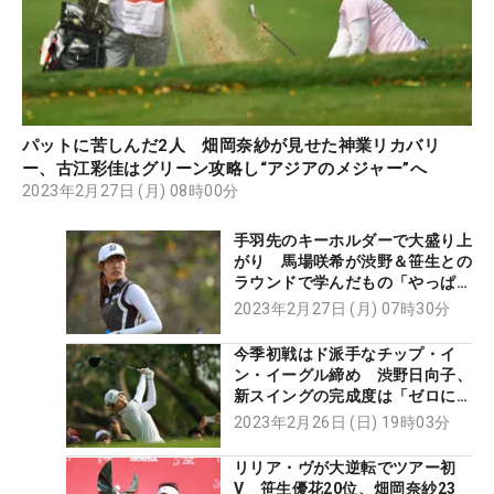
パットに苦しんだ2人 畑岡奈紗が見せた神業リカバリ
ー、古江彩佳はグリーン攻略し“アジアのメジャー”へ
2023年2月27日 (月) 08時00分
手羽先のキーホルダーで大盛り上
がり 馬場咲希が渋野＆笹生との
ラウンドで学んだもの「やっぱり
チャンピオンだな」
2023年2月27日 (月) 07時30分
今季初戦はド派手なチップ・イ
ン・イーグル締め 渋野日向子、
新スイングの完成度は「ゼロに近
い」
2023年2月26日 (日) 19時03分
リリア・ヴが大逆転でツアー初
V 笹生優花20位、畑岡奈紗23