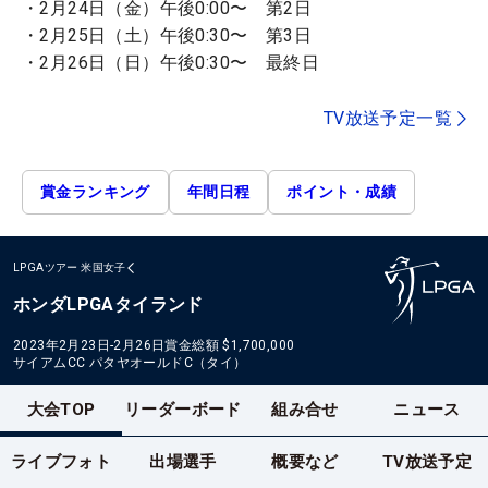
・2月24日（金）午後0:00〜 第2日
・2月25日（土）午後0:30〜 第3日
・2月26日（日）午後0:30〜 最終日
TV放送予定一覧
賞金ランキング
年間日程
ポイント・成績
LPGAツアー
米国女子
ホンダLPGAタイランド
2023年2月23日-2月26日
賞金総額
$1,700,000
サイアムCC パタヤオールドC（タイ）
大会TOP
リーダーボード
組み合せ
ニュース
ライブフォト
出場選手
概要など
TV放送予定