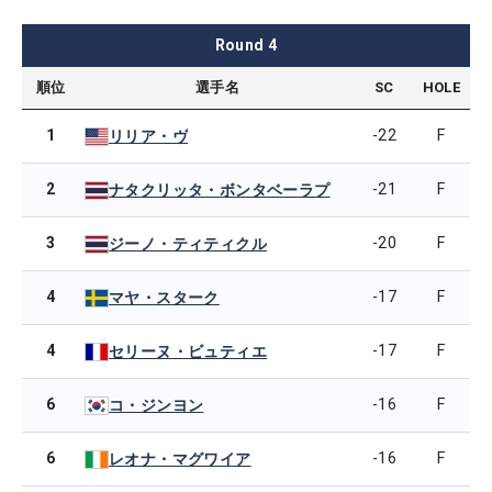
Round
4
順位
選手名
SC
HOLE
1
-22
F
リリア・ヴ
2
-21
F
ナタクリッタ・ボンタベーラプ
3
-20
F
ジーノ・ティティクル
4
-17
F
マヤ・スターク
4
-17
F
セリーヌ・ビュティエ
6
-16
F
コ・ジンヨン
6
-16
F
レオナ・マグワイア