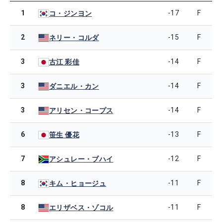
1
-17
F
コ・ジンヨン
2
-15
F
ネリー・コルダ
3
-14
F
古江 彩佳
3
-14
F
ダニエル・カン
3
-14
F
アリセン・コープス
6
-13
F
笹生 優花
7
-12
F
アシュレー・ブハイ
8
-11
F
キム・ヒョージュ
8
-11
F
エリザベス・ゾコル