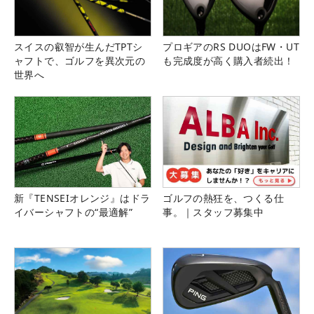
スイスの叡智が生んだTPTシ
プロギアのRS DUOはFW・UT
ャフトで、ゴルフを異次元の
も完成度が高く購入者続出！
世界へ
新『TENSEIオレンジ』はドラ
ゴルフの熱狂を、つくる仕
イバーシャフトの“最適解”
事。｜スタッフ募集中