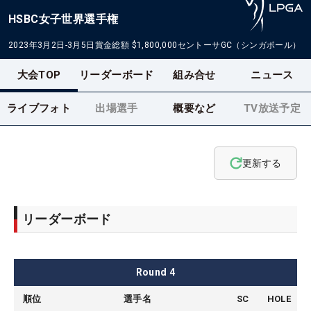
HSBC女子世界選手権
2023年3月2日-3月5日
賞金総額
$1,800,000
セントーサGC（シンガポール）
大会TOP
リーダーボード
組み合せ
ニュース
ライブフォト
出場選手
概要など
TV放送予定
更新する
リーダーボード
Round
4
順位
選手名
SC
HOLE