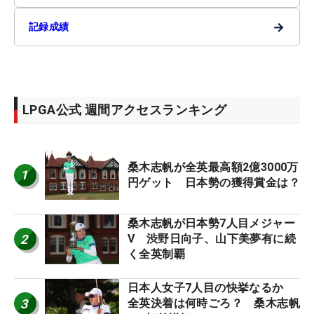
→
記録成績
LPGA公式 週間アクセスランキング
桑木志帆が全英最高額2億3000万
1
円ゲット 日本勢の獲得賞金は？
桑木志帆が日本勢7人目メジャー
2
V 渋野日向子、山下美夢有に続
く全英制覇
日本人女子7人目の快挙なるか
3
全英決着は何時ごろ？ 桑木志帆