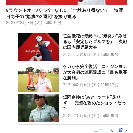
8ラウンドオーバーパーなしに「全然あり得ない」 渋野
日向子の“勉強の2週間”を振り返る
2023年3月7日 (火) 10時01分
笹生優花は最終日に“爆発力”みせ
るも「安定したゴルフを」 次戦
は国内鹿児島大会
2023年3月6日 (月) 13時00分
ケガから完全復活 コ・ジンヨン
が大会初の連覇達成に「最も重要
な勝利」
2023年3月6日 (月) 11時12分
畑岡奈紗は“あと1ヤード”足り
ず…「完璧な攻めたショットだっ
た」
2023年3月6日 (月) 08時00分
ニュース一覧