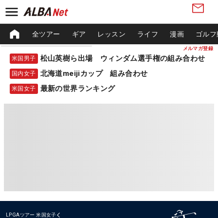
全ツアー
ギア
レッスン
ライフ
漫画
ゴルフ
メルマガ登録
松山英樹ら出場 ウィンダム選手権の組み合わせ
米国男子
北海道meijiカップ 組み合わせ
国内女子
最新の世界ランキング
米国女子
LPGAツアー
米国女子