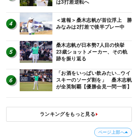
は3打差逆転へ
＜速報＞桑木志帆が首位浮上 勝
4
みなみは2打差で後半プレー中
桑木志帆が日本勢7人目の快挙
5
23歳ショットメーカー、その軌
跡を振り返る
「お酒をいっぱい飲みたい…ウイ
6
スキーのソーダ割を」 桑木志帆
が全英制覇【優勝会見一問一答】
ランキングをもっと見る
ページ上部へ