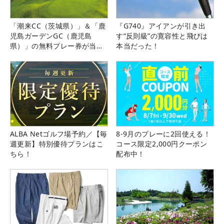
「潮来CC（茨城県）」＆「鹿
『G740』アイアンが引き出
児島ガーデンGC（鹿児島
す“反則級”の寛容性と飛びは
県）」の無料プレー券が当た
本当だった！
る！！
ALBA Netゴルフ場予約／【毎
8-9月のプレーに2回使える！
週更新】特別優待プランはこ
コース限定2,000円クーポン
ちら！
配布中！