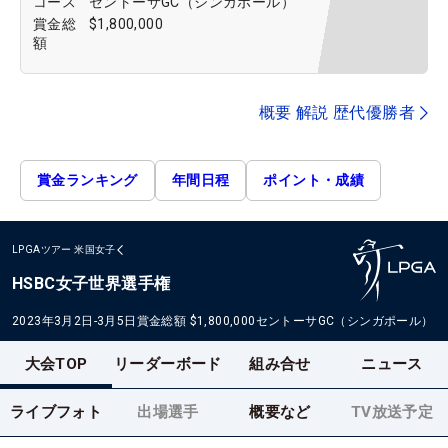
コース
セントーサGC（シンガポール）
賞金総
$1,800,000
額
概要 解説 歴代優勝者
賞金ランキング
年間日程
ポイント・成績
LPGAツアー
米国女子
HSBC女子世界選手権
2023年3月2日-3月5日
賞金総額
$1,800,000
セントーサGC（シンガポール）
大会TOP
リーダーボード
組み合せ
ニュース
ライブフォト
出場選手
概要など
TV放送予定