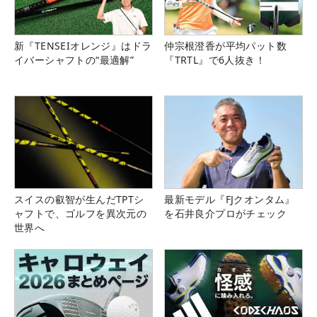
新『TENSEIオレンジ』はドラ
仲宗根澄香が平均パット数
イバーシャフトの“最適解”
『TRTL』で6人抜き！
スイスの叡智が生んだTPTシ
最新モデル『FJクオンタム』
ャフトで、ゴルフを異次元の
を石井良介プロがチェック
世界へ