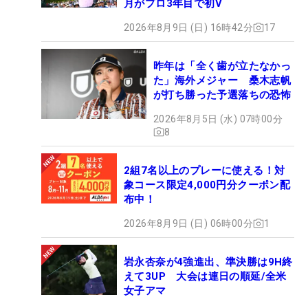
月がプロ3年目で初V
2026年8月9日 (日) 16時42分
17
昨年は「全く歯が立たなかっ
た」海外メジャー 桑木志帆
が打ち勝った予選落ちの恐怖
2026年8月5日 (水) 07時00分
8
2組7名以上のプレーに使える！対
象コース限定4,000円分クーポン配
布中！
2026年8月9日 (日) 06時00分
1
岩永杏奈が4強進出、準決勝は9H終
えて3UP 大会は連日の順延/全米
女子アマ