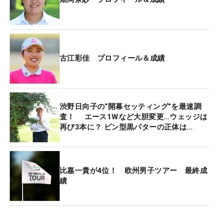
まで手を焼き、トータル11アンダーの23位に終わっ
た。「初日首位スタートを切っただけに、この結果
は残念」と言うよりほかない。
一方、やはりここまでパターで苦しめられた古江
古江彩佳 プロフィール＆成績
は、5つ伸ばす好ラウンドで最後を締めくくった。
重たいグリーンでショートすることが多かったが、
この日カップに届かなかったのは「1回」。強気の
渋野日向子の“開幕セッティング”を最速調
パッティングを取り戻し、「いいトライができまし
査！ エース1Wなど大胆変更…ウェッジは
た」と安堵の表情を浮かべた。
再び3本に？ ピン型黒パターの正体は…
3日目まで30回、32回、32回だったパット数は26回
まで大きく改善。前日から『4回以上ショートした
比嘉一貴が4位！ 欧州男子ツアー 最終成
ら古江の負け』というマイク・スコット氏との“遊
績
び”を試していたが、それも「私の勝ちですね」と誇
らしげだ。