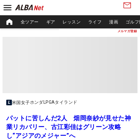
全ツアー
ギア
レッスン
ライフ
漫画
ゴルフ
メルマガ登録
ホンダLPGAタイランド
米国女子
パットに苦しんだ2人 畑岡奈紗が見せた神
業リカバリー、古江彩佳はグリーン攻略
し“アジアのメジャー”へ