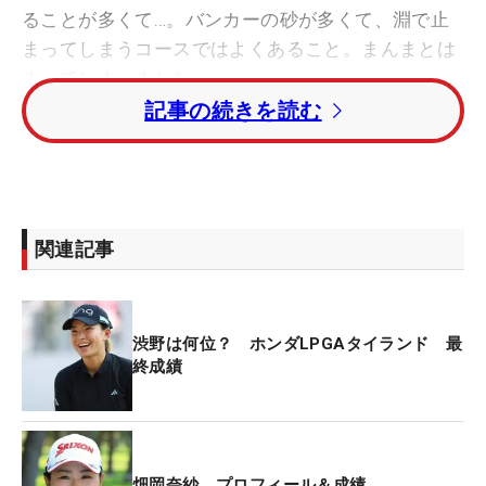
ることが多くて…。バンカーの砂が多くて、淵で止
まってしまうコースではよくあること。まんまとは
まってしまいました」。
記事の続きを読む
とは言っても、あきらめたわけではない。クラブを
握り、砂地に立つと、すくいだすような形でボール
を出した。ここは2段グリーンで、ピンは下の面に
切られている状況。そこで畑岡は、ピン後方の斜面
関連記事
にボールを当てると、傾斜で下らせて1.5メートルま
で寄っていった。イマジネーションあふれるプレー
で、拍手を引き出す。
渋野は何位？ ホンダLPGAタイランド 最
終成績
しかし今週はパットが一筋ずれる場面も多く、続く
バーディパットは外れてしまう。「タッチが弱い
分、芝目にもっていかれて、あの距離でも外れてし
まう」。2つ伸ばしたものの、重いグリーンに最後
畑岡奈紗 プロフィール＆成績