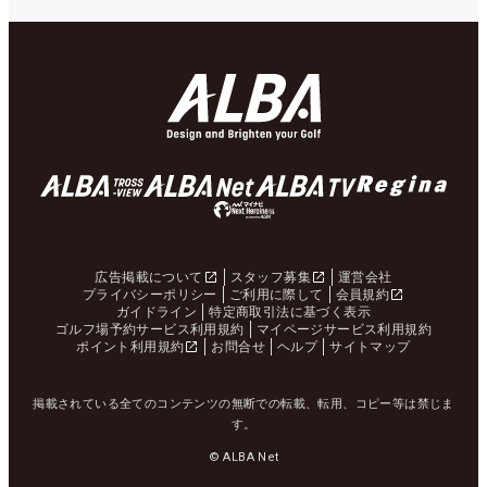
広告掲載について
スタッフ募集
運営会社
プライバシーポリシー
ご利用に際して
会員規約
ガイドライン
特定商取引法に基づく表示
ゴルフ場予約サービス利用規約
マイページサービス利用規約
ポイント利用規約
お問合せ
ヘルプ
サイトマップ
掲載されている全てのコンテンツの無断での転載、転用、コピー等は禁じま
す。
© ALBA Net