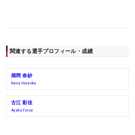
「ショットの調子自体はよかった。それでオーバー
パーやイーブンで終わるのは悔しい。最後アンダー
で終わることができてよかった」。トータル5アン
ダー・49位タイという結果ながら、次戦につながる
最終日を過ごせた。
関連する選手プロフィール・成績
続く試合は、シンガポールで行われる「HSBC女子
世界選手権」（3月2～5日）。“アジアのメジャ
ー”とも呼ばれる大会で、難関セントーサGCが舞台
畑岡 奈紗
になる。これに向け2人は、「去年惜しいところ
Nasa Hataoka
（11位）までいった。今年は優勝争いができるよう
に頑張りたい」（畑岡）、「アップダウンがあるの
古江 彩佳
で、距離感をしっかり合わせられたら」（古江）と
Ayaka Furue
意気込みを示した。（文・間宮輝憲）