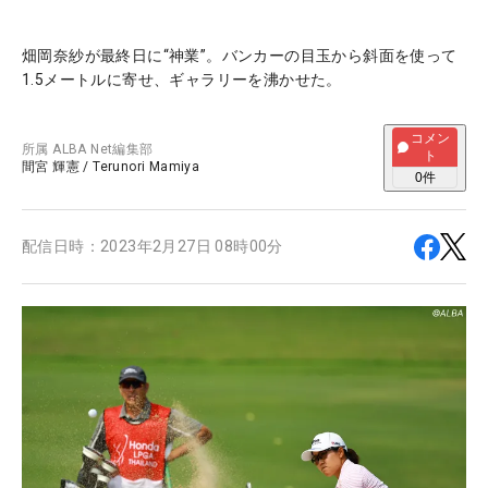
畑岡奈紗が最終日に“神業”。バンカーの目玉から斜面を使って
1.5メートルに寄せ、ギャラリーを沸かせた。
コメン
所属
ALBA Net編集部
ト
間宮 輝憲
/
Terunori Mamiya
0
件
配信日時：
2023年2月27日 08時00分