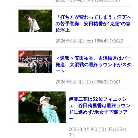
「打ち方が変わってしまう」洋芝へ
の苦手意識 安田祐香が“克服”の首
位浮上
2026年8月8日 (土) 18時49分
20
＜速報＞安田祐香、吉澤柚月はパー
発進 大混戦の最終ラウンドがスタ
ート
2026年8月9日 (日) 09時28分
1
伊藤二花は52位フィニッシ
ュ 谷田侑里香は最終ラウン
ドに進めず/米女子下部ツア
ー
2026年8月9日 (日) 07時35分
1