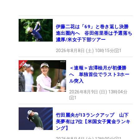
伊藤二花は「69」と巻き返し決勝
進出圏内へ 谷田侑里香は予選落ち
濃厚/米女子下部ツアー
2026年8月8日 (土) 10時15分
1
＜速報＞吉澤柚月が初優勝
へ 単独首位でラスト3ホー
ル突入
2026年8月9日 (日) 13時04分
1
竹田麗央が13ランクアップ 山下
美夢有は7位【米国女子賞金ランキ
ング】
2026年8月4日 (火) 12時00分
1