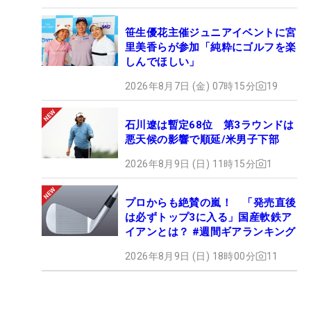
笹生優花主催ジュニアイベントに宮
里美香らが参加「純粋にゴルフを楽
しんでほしい」
2026年8月7日 (金) 07時15分
19
石川遼は暫定68位 第3ラウンドは
悪天候の影響で順延/米男子下部
2026年8月9日 (日) 11時15分
1
プロからも絶賛の嵐！ 「発売直後
は必ずトップ3に入る」国産軟鉄ア
イアンとは？ #週間ギアランキング
2026年8月9日 (日) 18時00分
11