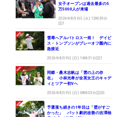
女子オープンは過去最多の5
万5000人が来場
2026年8月4日 (火) 12時30分
1
雪辱へアルバトロス一発！ デイビ
ス・トンプソンがプレーオフ圏内に
急接近
2026年8月9日 (日) 14時31分
1
同郷・桑木志帆は「雲の上の存
在」 小林光希が全英女王のキャデ
ィとツアー初Vへ
2026年8月9日 (日) 08時03分
20
予選落ち続きの1年目は「壁がすご
かった」 パット劇的改善の吉澤柚