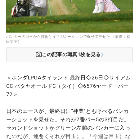
バンカーの目玉から技術とイマジネーションで寄せて見せた （撮影：福
田文平）
この記事の写真
1
枚を見る
＜ホンダLPGAタイランド 最終日◇26日◇サイアム
CC パタヤオールドC（タイ）◇6576ヤード・パー
72＞
日本のエースが、最終日に“神業”とも呼べるバンカ
ーショットを見せた。それが7番パー5の3打目だ。
セカンドショットがグリーン左脇のバンカーに入っ
たのだが、運悪くそれが目玉に。「今週は目玉にな