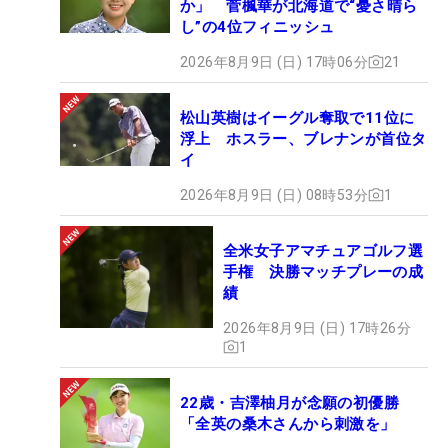
か」 菅楓華が北海道で“憂さ晴ら
し”の4位フィニッシュ
2026年8月9日 (日) 17時06分
21
松山英樹はイーグル奪取で11位に
浮上 ホスラー、ブレナンが首位タ
イ
2026年8月9日 (日) 08時53分
1
全米女子アマチュアゴルフ選
手権 決勝マッチプレーの成
績
2026年8月9日 (日) 17時26分
1
22歳・吉澤柚月が念願の初優勝
「全英の桑木さんから刺激を」