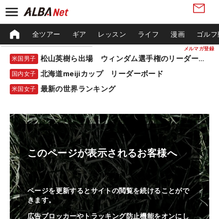
全ツアー
ギア
レッスン
ライフ
漫画
ゴルフ
メルマガ登録
松山英樹ら出場 ウィンダム選手権のリーダーボード
米国男子
北海道meijiカップ リーダーボード
国内女子
最新の世界ランキング
米国女子
このページが表示されるお客様へ
ページを更新するとサイトの閲覧を続けることがで
きます。
広告ブロッカーやトラッキング防止機能をオンにし