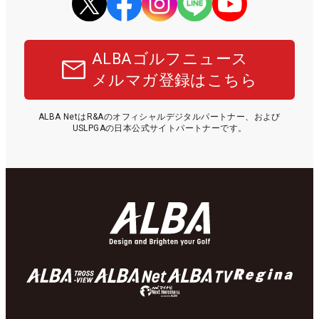
ALBAゴルフニュース
メルマガ登録はこちら
ALBA NetはR&Aのオフィシャルデジタルパートナー、および
USLPGAの日本公式サイトパートナーです。