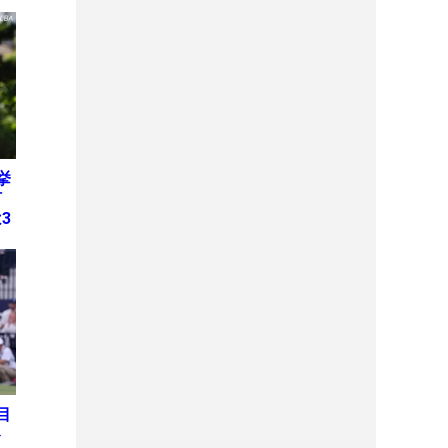
挙
何
3
目
ト