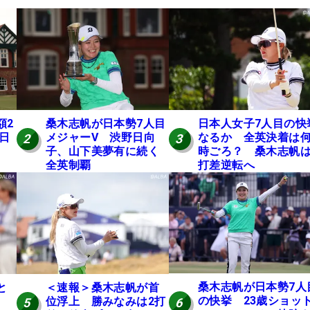
額2
桑木志帆が日本勢7人目
日本人女子7人目の快
 日
メジャーV 渋野日向
なるか 全英決着は
2
3
子、山下美夢有に続く
時ごろ？ 桑木志帆は
全英制覇
打差逆転へ
桑木志帆が日本勢7人
と
＜速報＞桑木志帆が首
の快挙 23歳ショッ
位浮上 勝みなみは2打
6
5