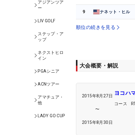
アジアンツア
ー
9
ナネット・ヒル
LIV GOLF
順位の続きを見る
ステップ・ア
ップ
ネクストヒロ
イン
大会概要・解説
PGAシニア
ACNツアー
ヨコハマ
2015年8月27日
アマチュア・
他
コース
〜
LADY GO CUP
2015年8月30日