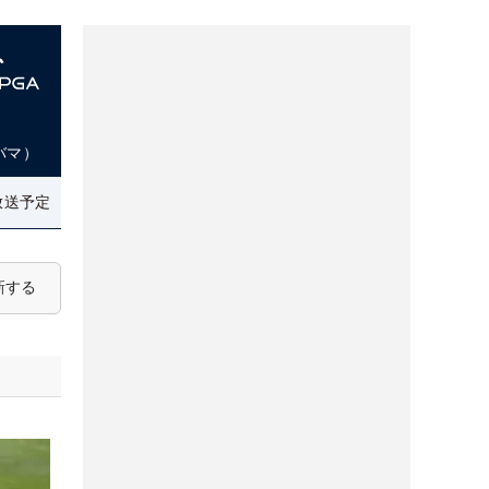
バマ）
放送予定
新する