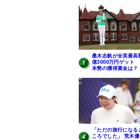
桑木志帆が全英最高
億3000万円ゲット
1
本勢の獲得賞金は？
「ただの旅行になる
ころでした」 荒木優
4