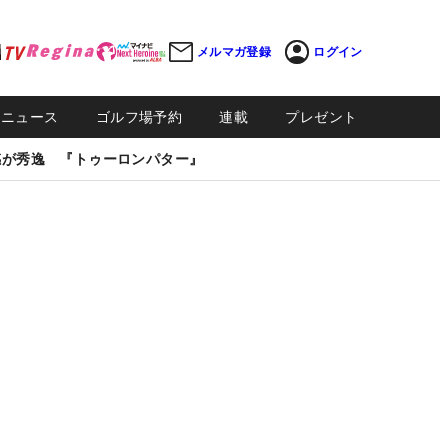
メルマガ登録
ログイン
Sニュース
ゴルフ場予約
連載
プレゼント
感が秀逸 『トゥーロンパター』