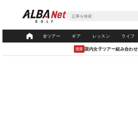
全ツアー
ギア
レッスン
ライフ
国内女子ツアー組み合わせ
注目