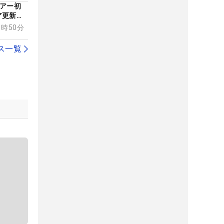
ツアー初
ア更新し
11時50分
ス一覧