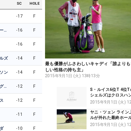
SC
HOLE
-17
F
オースティン・アーンスト
-16
F
-16
F
ルズ
-14
F
最も優勝がふさわしいキャディ「誰よりも
しい性格の持ち主」
ソン
-14
F
2015年9月1日 (火) 13時13分
ジェイ・マリー・グリーン
-12
F
S・ルイス6位T 4位
シェルズはクロスハ
ス
-12
F
ップ変更で好成績
2015年9月1日 (火) 
ヤニ・ツェン ライン
-11
F
ルが外れた最終ホー
パットを決めに戻っ
2015年9月1日 (火) 
ダ
-10
F
す」