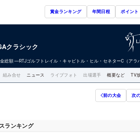
賞金ランキング
年間日程
ポイント
GAクラシック
金総額
―
RTJゴルフトレイル・キャピトル・ヒル・セネターC（アラ
組み合せ
ニュース
ライブフォト
出場選手
概要など
TV
前の大会
次
セスランキング