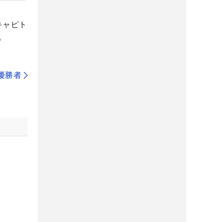
キャピト
。
代優勝者