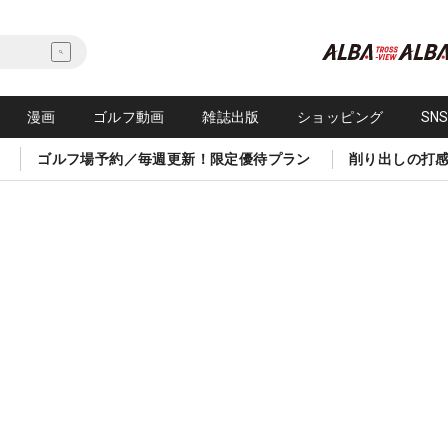
漫画
ゴルフ動画
雑誌出版
ショッピング
SN
ゴルフ場予約／毎週更新！限定優待プラン
削り出しの打