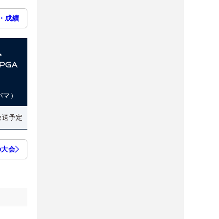
・成績
バマ）
放送予定
の大会