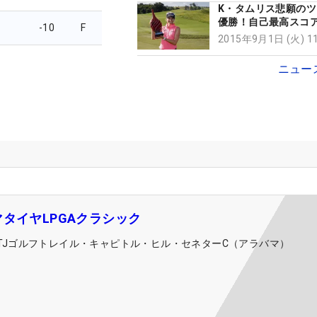
K・タムリス悲願の
優勝！自己最高スコ
-10
F
た長い日曜日
2015年9月1日 (火) 
ニュー
タイヤLPGAクラシック
RTJゴルフトレイル・キャピトル・ヒル・セネターC（アラバマ）