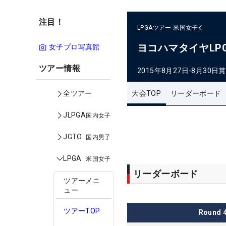
注目！
LPGAツアー
米国女子
ヨコハマタイヤLP
女子プロ写真館
ツアー情報
2015年8月27日-8月30日
賞
大会TOP
リーダーボード
全ツアー
JLPGA
国内女子
JGTO
国内男子
LPGA
米国女子
リーダーボード
ツアーメニ
ュー
ツアーTOP
Round