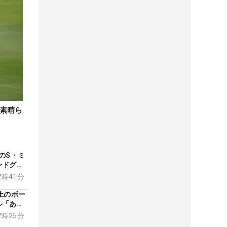
素晴ら
TのS・ミ
ンドグリ
12時41分
上のボー
ル「あの
てきま
12時25分