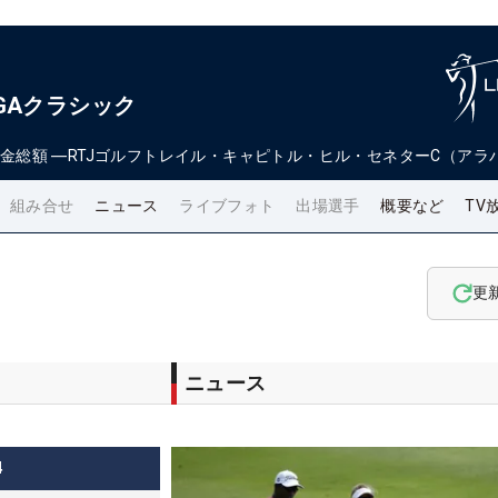
GAクラシック
金総額
―
RTJゴルフトレイル・キャピトル・ヒル・セネターC（アラ
組み合せ
ニュース
ライブフォト
出場選手
概要など
TV
更
ニュース
4