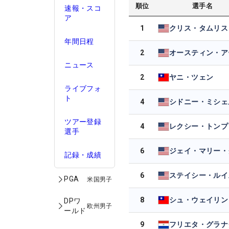
順位
選手名
速報・スコ
ア
1
クリス・タムリス
年間日程
2
ニュース
2
ヤニ・ツェン
ライブフォ
ト
4
シドニー・ミシェ
ツアー登録
4
レクシー・トンプ
選手
6
記録・成績
6
ステイシー・ルイ
PGA
米国男子
8
シュ・ウェイリン
DPワ
欧州男子
ールド
9
フリエタ・グラナ