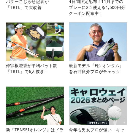
パターこじらせ記者が
4日間限定配布！11月までの
「TRTL」で大改善
プレーに2回使える1,500円分
クーポン配布中！
仲宗根澄香が平均パット数
最新モデル『FJクオンタム』
『TRTL』で6人抜き！
を石井良介プロがチェック
新『TENSEIオレンジ』はドラ
今年も男女プロが強い「キャ