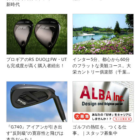
新時代
プロギアのRS DUOはFW・UT
インター5分、都心から60分
も完成度が高く購入者続出！
のフラットな美観コース。大
栄カントリー俱楽部（千葉
県）
『G740』アイアンが引き出
ゴルフの熱狂を、つくる仕
す“反則級”の寛容性と飛びは
事。｜スタッフ募集中
本当だった！