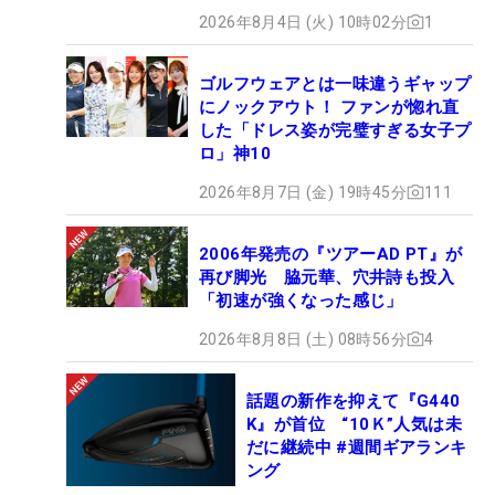
2026年8月4日 (火) 10時02分
1
ゴルフウェアとは一味違うギャップ
にノックアウト！ ファンが惚れ直
した「ドレス姿が完璧すぎる女子プ
ロ」神10
2026年8月7日 (金) 19時45分
111
2006年発売の『ツアーAD PT』が
再び脚光 脇元華、穴井詩も投入
「初速が強くなった感じ」
2026年8月8日 (土) 08時56分
4
話題の新作を抑えて『G440
K』が首位 “10Ｋ”人気は未
だに継続中 #週間ギアランキ
ング