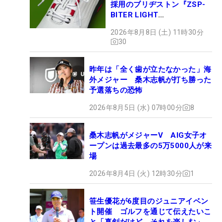
採用のブリヂストン『ZSP-
BITER LIGHT
MAGICLACE』、8月8日デビ
2026年8月8日 (土) 11時30分
ュー
30
昨年は「全く歯が立たなかった」海
外メジャー 桑木志帆が打ち勝った
予選落ちの恐怖
2026年8月5日 (水) 07時00分
8
桑木志帆がメジャーV AIG女子オ
ープンは過去最多の5万5000人が来
場
2026年8月4日 (火) 12時30分
1
笹生優花が6度目のジュニアイベン
ト開催 ゴルフを通じて伝えたいこ
と「真剣だけど、それを楽しむ」