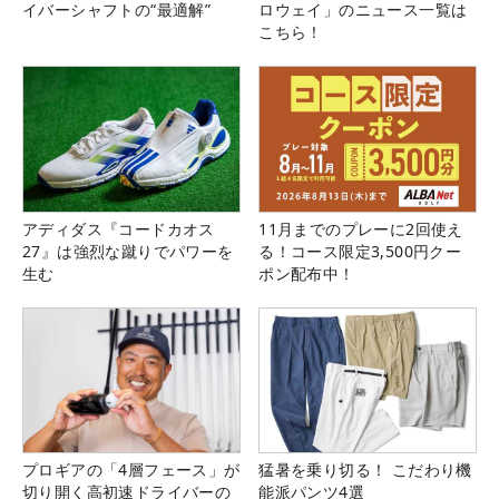
イバーシャフトの“最適解”
ロウェイ」のニュース一覧は
こちら！
アディダス『コードカオス
11月までのプレーに2回使え
27』は強烈な蹴りでパワーを
る！コース限定3,500円クー
生む
ポン配布中！
プロギアの「4層フェース」が
猛暑を乗り切る！ こだわり機
切り開く高初速ドライバーの
能派パンツ4選