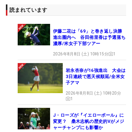
読まれています
「今やっていることを日本のたくさんのギャラリ
ーの中でできるかどうか、しっかりとプレッシャー
を受け止めてやりたい」。来週の「
ワールドレディ
伊藤二花は「69」と巻き返し決勝
スチャンピオンシップ サロンパスカップ
」では大勢
進出圏内へ 谷田侑里香は予選落ち
のギャラリーに囲まれるだろう。米国でつかみかけ
濃厚/米女子下部ツアー
ている復調の芽を、日本で花開かせることができる
2026年8月8日 (土) 10時15分
1
か。大勢のファンがその日を待ちわびている。
岩永杏奈が16強進出 大会は
3日連続で悪天候順延/全米女
子アマ
2026年8月8日 (土) 10時20分
1
J・ローズが『イエローボール』に
変更？ 桑木志帆の歴史的Vがメジ
ャーチャンプにも影響か