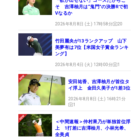
「欲が出せない」コースだからこ
そ 吉澤柚月は“鬼門”の決勝Rで初
Vなるか
2026年8月8日 (土) 17時58分
20
竹田麗央が13ランクアップ 山下
美夢有は7位【米国女子賞金ランキ
ング】
2026年8月4日 (火) 12時00分
1
安田祐香、吉澤柚月が首位タ
イ浮上 金田久美子が1差3位
2026年8月8日 (土) 16時21分
1
＜中間速報＞仲村果乃が単独首位浮
上 1打差に吉澤柚月、小林光希、
全美貞