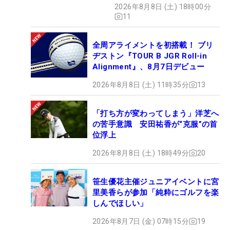
2026年8月8日 (土) 18時00分
11
全周アライメントを初搭載！ ブリ
ヂストン『TOUR B JGR Roll-in
Alignment』、8月7日デビュー
2026年8月8日 (土) 11時35分
13
「打ち方が変わってしまう」洋芝へ
の苦手意識 安田祐香が“克服”の首
位浮上
2026年8月8日 (土) 18時49分
20
笹生優花主催ジュニアイベントに宮
里美香らが参加「純粋にゴルフを楽
しんでほしい」
2026年8月7日 (金) 07時15分
19