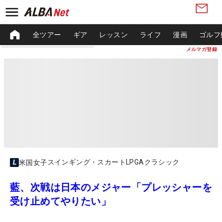
全ツアー
ギア
レッスン
ライフ
漫画
ゴルフ
メルマガ登録
スインギング・スカートLPGAクラシック
米国女子
藍、次戦は日本のメジャー「プレッシャーを
受け止めてやりたい」