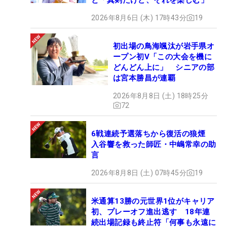
2026年8月6日 (木) 17時43分
19
初出場の鳥海颯汰が岩手県オ
ープン初V「この大会を機に
どんどん上に」 シニアの部
は宮本勝昌が連覇
2026年8月8日 (土) 18時25分
72
6戦連続予選落ちから復活の狼煙
入谷響を救った師匠・中嶋常幸の助
言
2026年8月8日 (土) 07時45分
19
米通算13勝の元世界1位がキャリア
初、プレーオフ進出逃す 18年連
続出場記録も終止符「何事も永遠に