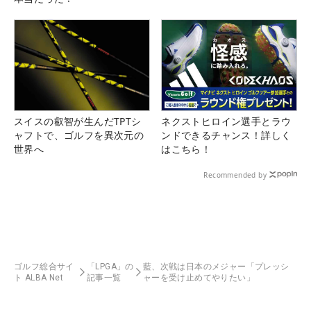
スイスの叡智が生んだTPTシ
ネクストヒロイン選手とラウ
ャフトで、ゴルフを異次元の
ンドできるチャンス！詳しく
世界へ
はこちら！
Recommended by
ゴルフ総合サイ
「LPGA」の
藍、次戦は日本のメジャー「プレッシ
ト ALBA Net
記事一覧
ャーを受け止めてやりたい」