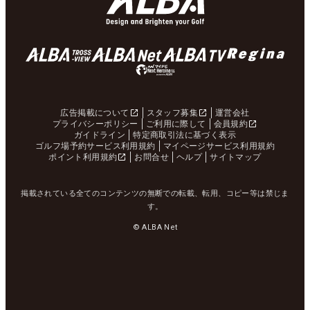
広告掲載について
スタッフ募集
運営会社
プライバシーポリシー
ご利用に際して
会員規約
ガイドライン
特定商取引法に基づく表示
ゴルフ場予約サービス利用規約
マイページサービス利用規約
ポイント利用規約
お問合せ
ヘルプ
サイトマップ
掲載されている全てのコンテンツの無断での転載、転用、コピー等は禁じま
す。
© ALBA Net