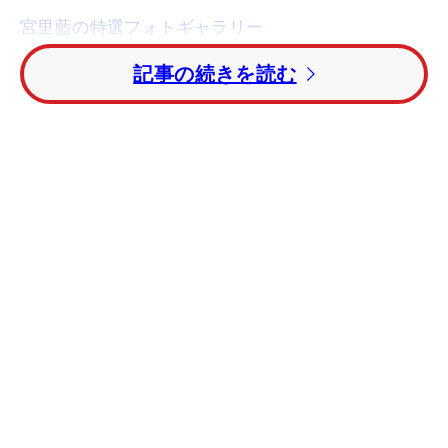
宮里藍の特選フォトギャラリー
記事の続きを読む
宮里は最終日、5バーディ・2ボギーの“70”でラウ
ンド。スコアを2つ伸ばし、41位タイから26位タイ
に。「順位を上げて終われるのがいい。去年までは
それが難しかった。日曜日でここ数試合はスコアを
伸ばせている。それは自分の中で大きい」と最終日
にスコアを伸ばせたことに大きな手ごたえを感じて
いた。
「今週は100％じゃない中で、ショットもたくさ
ん曲がりましたしパットも思うようなパットができ
なかった。その中でこれだけやれた。とくに今日ア
ンダーパーで上がれたのはすごく自信になる」、来
週は今季初めて国内女子ツアーの試合に出場する
が、その前に弾みをつけられた。