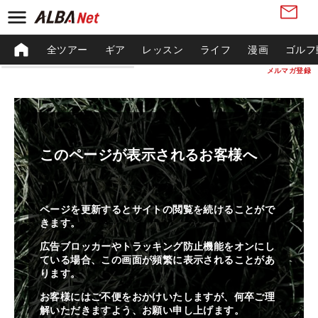
全ツアー
ギア
レッスン
ライフ
漫画
ゴルフ
メルマガ登録
このページが表示されるお客様へ
ページを更新するとサイトの閲覧を続けることがで
きます。
広告ブロッカーやトラッキング防止機能をオンにし
ている場合、この画面が頻繁に表示されることがあ
ります。
お客様にはご不便をおかけいたしますが、何卒ご理
解いただきますよう、お願い申し上げます。