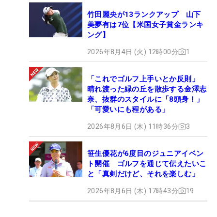
竹田麗央が13ランクアップ 山下
美夢有は7位【米国女子賞金ランキ
ング】
2026年8月4日 (火) 12時00分
1
「これでゴルフ上手いとか反則」
晴れ渡った緑の丘を散歩する金澤志
奈、抜群のスタイルに「8頭身！」
「可愛いにも程がある」
2026年8月6日 (木) 11時36分
3
笹生優花が6度目のジュニアイベン
ト開催 ゴルフを通じて伝えたいこ
と「真剣だけど、それを楽しむ」
2026年8月6日 (木) 17時43分
19