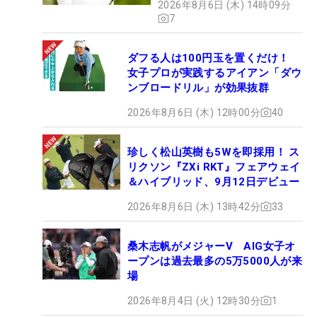
2026年8月6日 (木) 14時09分
7
ダフる人は100円玉を置くだけ！
女子プロが実践するアイアン「ダウ
ンブロードリル」が効果抜群
2026年8月6日 (木) 12時00分
40
珍しく松山英樹も5Wを即採用！ ス
リクソン『ZXi RKT』フェアウェイ
＆ハイブリッド、9月12日デビュー
2026年8月6日 (木) 13時42分
33
桑木志帆がメジャーV AIG女子オ
ープンは過去最多の5万5000人が来
場
2026年8月4日 (火) 12時30分
1