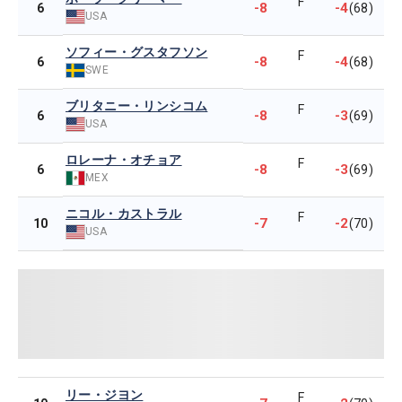
F
-8
-4
6
(68)
USA
ソフィー・グスタフソン
F
-8
-4
6
(68)
SWE
ブリタニー・リンシコム
F
-8
-3
6
(69)
USA
ロレーナ・オチョア
F
-8
-3
6
(69)
MEX
ニコル・カストラル
F
-7
-2
10
(70)
USA
リー・ジヨン
F