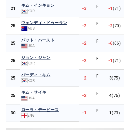
キム・インキョン
F
-3
-1
21
(71)
KOR
ウェンディ・ドゥーラン
F
-2
-2
25
(70)
AUS
パット・ハースト
F
-2
-6
25
(66)
USA
ジョン・ジャン
F
-2
-1
25
(71)
KOR
バーディ・キム
F
-2
3
25
(75)
KOR
キム・サイキ
F
-2
4
25
(76)
USA
ローラ・デービース
F
-1
1
30
(73)
ENG