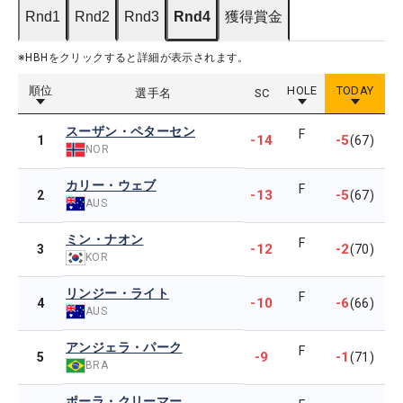
Rnd1
Rnd2
Rnd3
Rnd4
獲得賞金
※HBHをクリックすると詳細が表示されます。
順位
HOLE
TODAY
選手名
SC
スーザン・ペターセン
F
-14
-5
1
(67)
NOR
カリー・ウェブ
F
-13
-5
2
(67)
AUS
ミン・ナオン
F
-12
-2
3
(70)
KOR
リンジー・ライト
F
-10
-6
4
(66)
AUS
アンジェラ・パーク
F
-9
-1
5
(71)
BRA
ポーラ・クリーマー