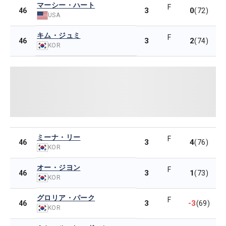
マーシー・ハート
F
3
0
46
(72)
USA
キム・ジュミ
F
3
2
46
(74)
KOR
ミーナ・リー
F
3
4
46
(76)
KOR
オー・ジヨン
F
3
1
46
(73)
KOR
グロリア・パーク
F
3
-3
46
(69)
KOR