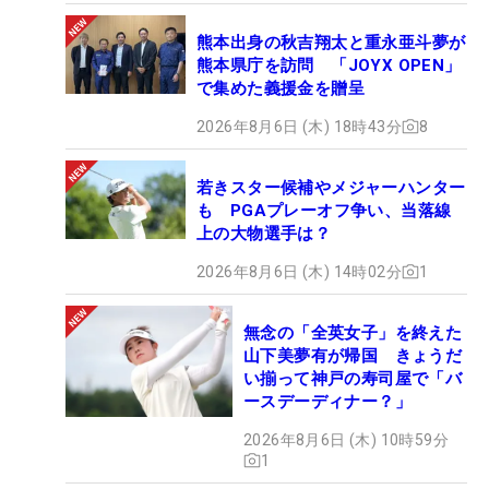
熊本出身の秋吉翔太と重永亜斗夢が
熊本県庁を訪問 「JOYX OPEN」
で集めた義援金を贈呈
2026年8月6日 (木) 18時43分
8
若きスター候補やメジャーハンター
も PGAプレーオフ争い、当落線
上の大物選手は？
2026年8月6日 (木) 14時02分
1
無念の「全英女子」を終えた
山下美夢有が帰国 きょうだ
い揃って神戸の寿司屋で「バ
ースデーディナー？」
2026年8月6日 (木) 10時59分
1