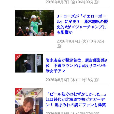
2026年8月7日 (金) 06時00分
1
J・ローズが『イエローボー
ル』に変更？ 桑木志帆の歴
史的Vがメジャーチャンプに
も影響か
2026年8月4日 (火) 10時02分
1
岩永杏奈が暫定首位、廣吉優梨菜8
位 予選ラウンドは日没サスペ/全
米女子アマ
2026年8月6日 (木) 11時18分
1
「ビール注ぐのむずかしかった…」
江口紗代が北海道で初ビアガーデ
ン！ 泡まみれの姿にファンも爆笑
2026年8月6日 (木) 13時27分
1