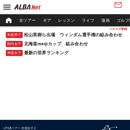
全ツアー
ギア
レッスン
ライフ
漫画
ゴルフ
メルマガ登録
松山英樹ら出場 ウィンダム選手権の組み合わせ
米国男子
北海道meijiカップ 組み合わせ
国内女子
最新の世界ランキング
米国女子
LPGAツアー
米国女子