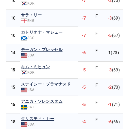
-7
-2
10
(70)
KOR
サラ・リー
F
-7
-3
10
(69)
ENG
カトリオナ・マシュー
F
-7
-5
10
(67)
SCO
モーガン・プレッセル
F
-6
1
14
(73)
USA
キム・ミヒュン
F
-5
-3
15
(69)
KOR
ステイシー・プラマナスド
F
-5
-2
15
(70)
USA
アニカ・ソレンスタム
F
-5
-1
15
(71)
SWE
クリスティ・カー
F
-4
-6
18
(66)
USA