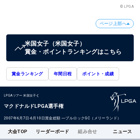
© LPGA
ページ上部へ
米国女子
（米国女子）
賞金・ポイントランキングはこちら
賞金ランキング
年間日程
ポイント・成績
LPGAツアー
米国女子
マクドナルドLPGA選手権
2007年6月7日-6月10日
賞金総額
―
ブルロックGC（メリーランド）
大会TOP
リーダーボード
組み合せ
ニュース