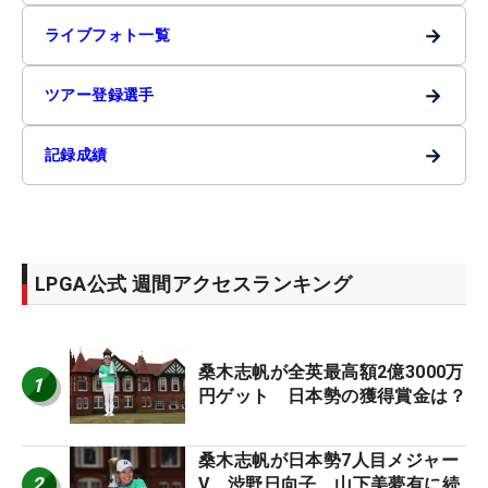
→
ライブフォト一覧
→
ツアー登録選手
→
記録成績
LPGA公式 週間アクセスランキング
桑木志帆が全英最高額2億3000万
1
円ゲット 日本勢の獲得賞金は？
桑木志帆が日本勢7人目メジャー
2
V 渋野日向子、山下美夢有に続