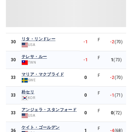
リタ・リンドレー
F
-1
-2
30
(70)
USA
テレサ・ルー
F
-1
1
30
(73)
TWN
マリア・マクブライド
F
0
-2
33
(70)
SWE
朴セリ
F
0
-1
33
(71)
KOR
アンジェラ・スタンフォード
F
0
0
33
(72)
USA
ケイト・ゴールデン
F
1
-4
36
(68)