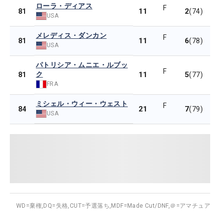
ローラ・ディアス
F
11
2
81
(74)
USA
メレディス・ダンカン
F
11
6
81
(78)
USA
パトリシア・ムニエ・ルブッ
F
ク
11
5
81
(77)
FRA
ミシェル・ウィー・ウェスト
F
21
7
84
(79)
USA
WD=棄権,
DQ=失格,
CUT=予選落ち,
MDF=Made Cut/DNF,
＠=アマチュア