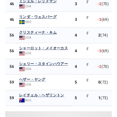
ミシェル・レッドマン
F
3
-2
46
(70)
USA
リンダ・ウェスバーグ
F
3
-3
46
(69)
SWE
クリスティーナ・キム
F
4
2
56
(74)
USA
シャーロット・メイオーカス
F
4
-3
56
(69)
USA
シェリー・スタインハウアー
F
4
-2
56
(70)
USA
ヘザー・ヤング
F
5
0
59
(72)
USA
レイチェル・ヘザリントン
F
5
1
59
(73)
AUS