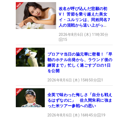
改名が呼び込んだ悲願の初
V！ 苦節を乗り越えた美女
イ・ユルリンは、同姓同名7
人の混戦から這い上がっ
た“新星ヒロイン”
2026年8月6日 (木) 11時30分
15
プロアマ当日の脇元華に密着！「早
朝のホテル出発から、ラウンド後の
練習まで」忙しく過ごすプロの1日
を公開
2026年8月6日 (木) 15時50分
1
全英で味わった悔しさ「自分も戦え
るはずなのに」 佐久間朱莉に強ま
った米ツアー参戦への思い
2026年8月6日 (木) 16時45分
19