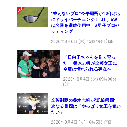
“替えないプロ”今平周吾が10年ぶり
にドライバーチェンジ！ UT、5W
は名器を継続使用中 #男子プロセ
ッティング
2026年8月6日 (木) 15時49分
38
「日向子ちゃんを見て育っ
た」 桑木志帆が全英女王に
今度は憧れられる存在へ
2026年8月4日 (火) 09時00分
1
全英制覇の桑木志帆が“凱旋帰国”
次なる目標は「やっぱり女王を狙い
たい」
2026年8月4日 (火) 16時58分
8