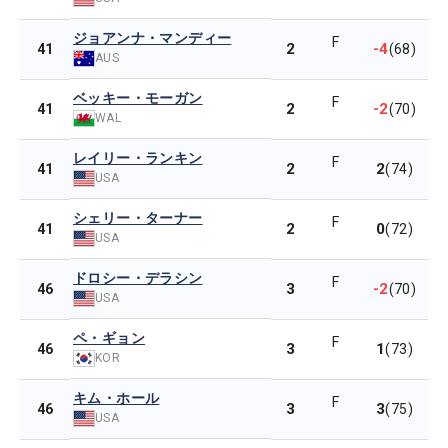
ジョアンナ・マンディー
F
2
-4
41
(68)
AUS
ベッキー・モーガン
F
2
-2
41
(70)
WAL
レイリー・ランキン
F
2
2
41
(74)
USA
シェリー・ターナー
F
2
0
41
(72)
USA
ドロシー・デラシン
F
3
-2
46
(70)
USA
ペ・ギョン
F
3
1
46
(73)
KOR
キム・ホール
F
3
3
46
(75)
USA