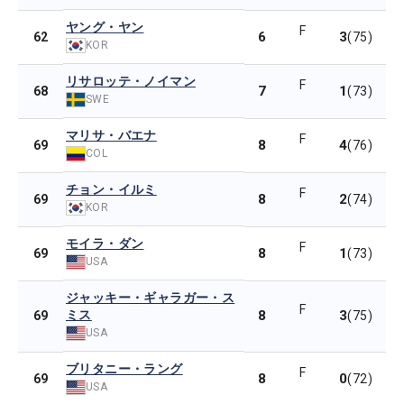
ヤング・ヤン
F
6
3
62
(75)
KOR
リサロッテ・ノイマン
F
7
1
68
(73)
SWE
マリサ・バエナ
F
8
4
69
(76)
COL
チョン・イルミ
F
8
2
69
(74)
KOR
モイラ・ダン
F
8
1
69
(73)
USA
ジャッキー・ギャラガー・ス
F
ミス
8
3
69
(75)
USA
ブリタニー・ラング
F
8
0
69
(72)
USA