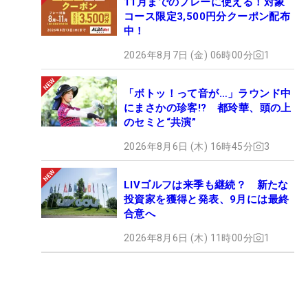
11月までのプレーに使える！対象
コース限定3,500円分クーポン配布
中！
2026年8月7日 (金) 06時00分
1
「ボトッ！って音が…」ラウンド中
にまさかの珍客!? 都玲華、頭の上
のセミと“共演”
2026年8月6日 (木) 16時45分
3
LIVゴルフは来季も継続？ 新たな
投資家を獲得と発表、9月には最終
合意へ
2026年8月6日 (木) 11時00分
1