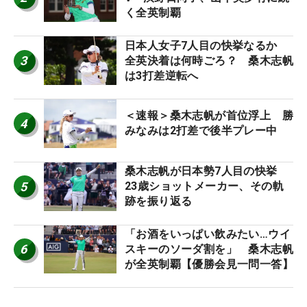
く全英制覇
日本人女子7人目の快挙なるか
3
全英決着は何時ごろ？ 桑木志帆
は3打差逆転へ
＜速報＞桑木志帆が首位浮上 勝
4
みなみは2打差で後半プレー中
桑木志帆が日本勢7人目の快挙
5
23歳ショットメーカー、その軌
跡を振り返る
「お酒をいっぱい飲みたい…ウイ
6
スキーのソーダ割を」 桑木志帆
が全英制覇【優勝会見一問一答】