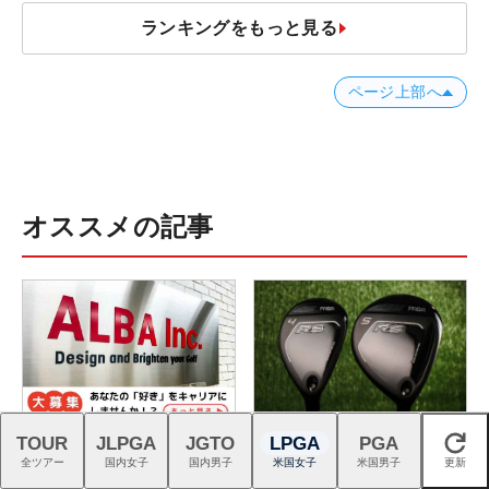
ランキングをもっと見る
ページ上部へ
オススメの記事
ゴルフの熱狂を、つくる仕
プロギアのRS DUOはFW・UT
TOUR
JLPGA
JGTO
LPGA
PGA
閉じる
事。｜スタッフ募集中
も完成度が高く購入者続出！
全ツアー
国内女子
国内男子
米国女子
米国男子
更新