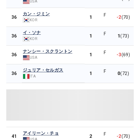
USA
カン・ジミン
F
1
-2
36
(70)
KOR
イ・ソナ
F
1
1
36
(73)
KOR
ナンシー・スクラントン
F
1
-3
36
(69)
USA
ジュリア・セルガス
F
1
0
36
(72)
ITA
アイリーン・チョ
F
2
-2
41
(70)
USA