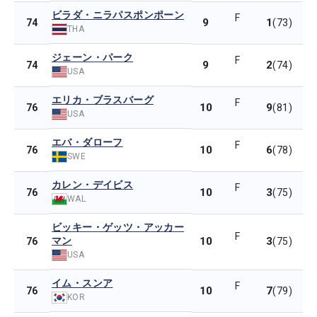
ビラダ・ニラパスポンポーン
F
9
1
74
(73)
THA
ジェーン・パーク
F
9
2
74
(74)
USA
エリカ・ブラスバーグ
F
10
9
76
(81)
USA
エバ・ダローフ
F
10
6
76
(78)
SWE
カレン・デイビス
F
10
3
76
(75)
WAL
ビッキー・ゲッツ・アッカー
F
マン
10
3
76
(75)
USA
イム・スンア
F
10
7
76
(79)
KOR