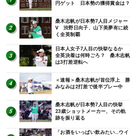
円ゲット 日本勢の獲得賞金は？
桑木志帆が日本勢7人目メジャー
2
V 渋野日向子、山下美夢有に続
く全英制覇
日本人女子7人目の快挙なるか
3
全英決着は何時ごろ？ 桑木志帆
は3打差逆転へ
＜速報＞桑木志帆が首位浮上 勝
4
みなみは2打差で後半プレー中
桑木志帆が日本勢7人目の快挙
5
23歳ショットメーカー、その軌
跡を振り返る
「お酒をいっぱい飲みたい…ウイ