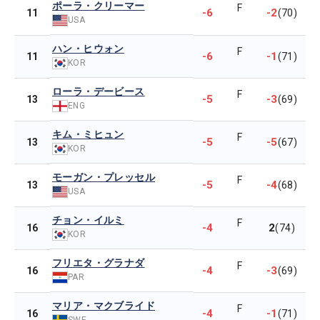
ポーラ・クリーマー
F
-6
-2
11
(70)
USA
ハン・ヒウォン
F
-6
-1
11
(71)
KOR
ローラ・デービース
F
-5
-3
13
(69)
ENG
キム・ミヒュン
F
-5
-5
13
(67)
KOR
モーガン・プレッセル
F
-5
-4
13
(68)
USA
チョン・イルミ
F
-4
2
16
(74)
KOR
フリエタ・グラナダ
F
-4
-3
16
(69)
PAR
マリア・マクブライド
F
-4
-1
16
(71)
SWE