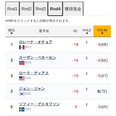
Rnd1
Rnd2
Rnd3
Rnd4
獲得賞金
※HBHをクリックすると詳細が表示されます。
順位
HOLE
TODAY
選手名
SC
ロレーナ・オチョア
F
-18
-4
1
(68)
MEX
スーザン・ペターセン
F
-16
-6
2
(66)
NOR
ローラ・ディアス
F
-10
-5
3
(67)
USA
ジョン・ジャン
F
-10
0
3
(72)
KOR
ソフィー・グスタフソン
F
-9
-3
5
(69)
SWE