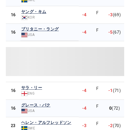
ヤング・キム
F
-4
-3
16
(69)
KOR
ブリタニー・ラング
F
-4
-5
16
(67)
USA
サラ・リー
F
-4
-1
16
(71)
ENG
グレース・パク
F
-4
0
16
(72)
USA
ヘレン・アルフレッドソン
F
-3
-2
23
(70)
SWE