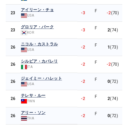
アイリーン・チョ
F
-3
-2
23
(70)
USA
グロリア・パーク
F
-3
2
23
(74)
KOR
ニコル・カストラル
F
-2
1
26
(73)
USA
シルビア・カバレリ
F
-2
-2
26
(70)
ITA
ジェイミー・ハレット
F
-2
0
26
(72)
USA
テレサ・ルー
F
-2
2
26
(74)
TWN
アリー・ソン
F
-2
0
26
(72)
THA