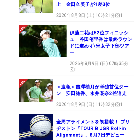
上 金田久美子が1差3位
2026年8月8日 (土) 16時21分
1
伊藤二花は52位フィニッシ
ュ 谷田侑里香は最終ラウン
ドに進めず/米女子下部ツア
ー
2026年8月9日 (日) 07時35分
1
＜速報＞吉澤柚月が単独首位ター
ン 安田祐香、永井花奈2差追走
2026年8月9日 (日) 11時32分
1
全周アライメントを初搭載！ ブリ
ヂストン『TOUR B JGR Roll-in
Alignment』、8月7日デビュー