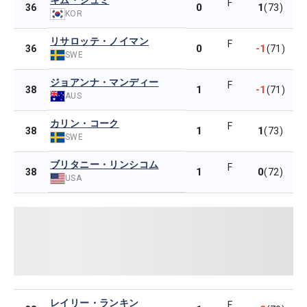
キム・ジュミ
F
0
1
36
(73)
KOR
リサロッテ・ノイマン
F
0
-1
36
(71)
SWE
ジョアンナ・マンディー
F
1
-1
38
(71)
AUS
カリン・コーク
F
1
1
38
(73)
SWE
ブリタニー・リンシコム
F
1
0
38
(72)
USA
レイリー・ランキン
F