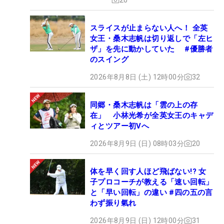
スライスが止まらない人へ！ 全英
女王・桑木志帆は切り返しで「左ヒ
ザ」を先に動かしていた #優勝者
のスイング
2026年8月8日 (土) 12時00分
32
同郷・桑木志帆は「雲の上の存
在」 小林光希が全英女王のキャデ
ィとツアー初Vへ
2026年8月9日 (日) 08時03分
20
体を早く回す人ほど飛ばない!? 女
子プロコーチが教える「速い回転」
と「早い回転」の違い #四の五の言
わず振り氣れ
2026年8月9日 (日) 12時00分
31