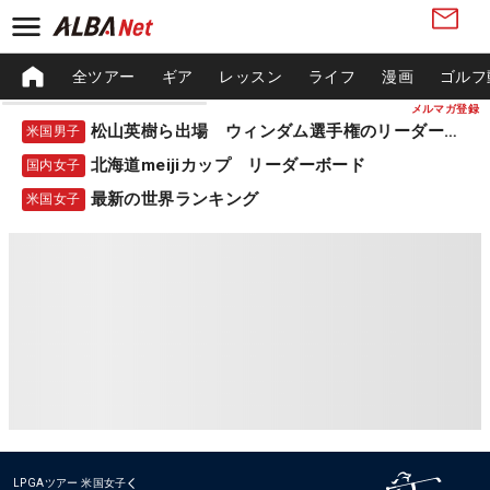
全ツアー
ギア
レッスン
ライフ
漫画
ゴルフ
メルマガ登録
松山英樹ら出場 ウィンダム選手権のリーダーボード
米国男子
北海道meijiカップ リーダーボード
国内女子
最新の世界ランキング
米国女子
LPGAツアー
米国女子