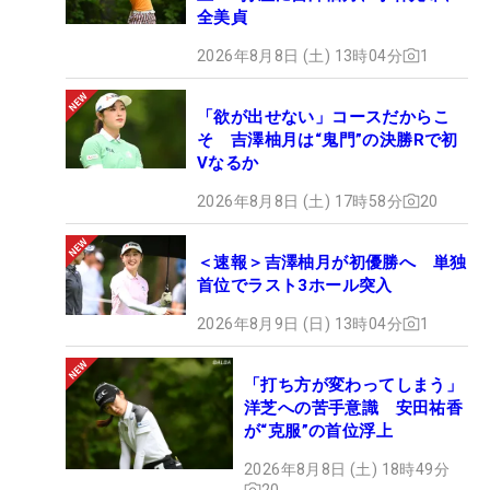
全美貞
2026年8月8日 (土) 13時04分
1
「欲が出せない」コースだからこ
そ 吉澤柚月は“鬼門”の決勝Rで初
Vなるか
2026年8月8日 (土) 17時58分
20
＜速報＞吉澤柚月が初優勝へ 単独
首位でラスト3ホール突入
2026年8月9日 (日) 13時04分
1
「打ち方が変わってしまう」
洋芝への苦手意識 安田祐香
が“克服”の首位浮上
2026年8月8日 (土) 18時49分
20