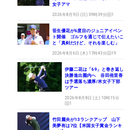
女子アマ
2026年8月9日 (日) 09時39分
1
笹生優花が6度目のジュニアイベン
ト開催 ゴルフを通じて伝えたいこ
と「真剣だけど、それを楽しむ」
2026年8月6日 (木) 17時43分
19
伊藤二花は「69」と巻き返し
決勝進出圏内へ 谷田侑里香
は予選落ち濃厚/米女子下部
ツアー
2026年8月8日 (土) 10時15分
1
竹田麗央が13ランクアップ 山下
美夢有は7位【米国女子賞金ランキ