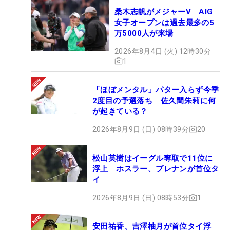
桑木志帆がメジャーV AIG
女子オープンは過去最多の5
万5000人が来場
2026年8月4日 (火) 12時30分
1
「ほぼメンタル」パター入らず今季
2度目の予選落ち 佐久間朱莉に何
が起きている？
2026年8月9日 (日) 08時39分
20
松山英樹はイーグル奪取で11位に
浮上 ホスラー、ブレナンが首位タ
イ
2026年8月9日 (日) 08時53分
1
安田祐香、吉澤柚月が首位タイ浮