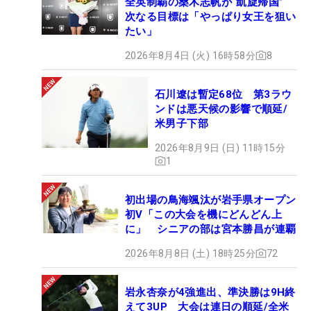
全英制覇の桑木志帆が“凱旋帰国”
次なる目標は「やっぱり女王を狙い
たい」
2026年8月4日 (火) 16時58分
8
石川遼は暫定68位 第3ラウ
ンドは悪天候の影響で順延/
米男子下部
2026年8月9日 (日) 11時15分
1
初出場の鳥海颯汰が岩手県オープン
初V「この大会を機にどんどん上
に」 シニアの部は宮本勝昌が連覇
2026年8月8日 (土) 18時25分
72
岩永杏奈が4強進出、準決勝は9H終
えて3UP 大会は連日の順延/全米