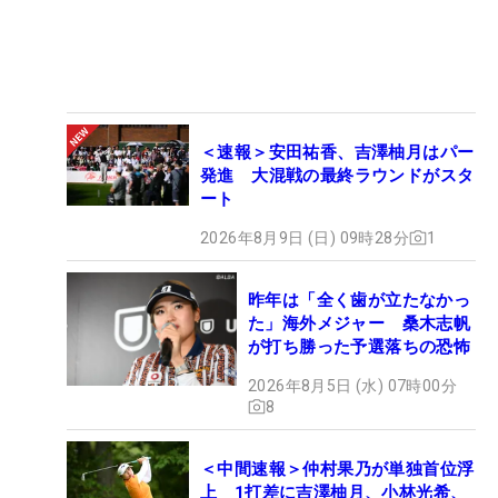
＜速報＞安田祐香、吉澤柚月はパー
発進 大混戦の最終ラウンドがスタ
ート
2026年8月9日 (日) 09時28分
1
昨年は「全く歯が立たなかっ
た」海外メジャー 桑木志帆
が打ち勝った予選落ちの恐怖
2026年8月5日 (水) 07時00分
8
＜中間速報＞仲村果乃が単独首位浮
上 1打差に吉澤柚月、小林光希、