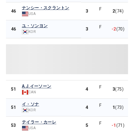
ナンシー・スクラントン
F
3
2
46
(74)
USA
ユ・ソンヨン
F
3
-2
46
(70)
KOR
A.J.イーソーン
F
4
3
51
(75)
CAN
イ・ソナ
F
4
1
51
(73)
KOR
テイラー・カーレ
F
5
-1
53
(71)
USA