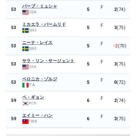
バーブ・ミュシャ
F
5
2
53
(74)
USA
ミカエラ・パームリド
F
5
3
53
(75)
SWE
ニーナ・レイス
F
5
-2
53
(70)
SWE
サラ・リン・サージェント
F
5
3
53
(75)
USA
ベロニカ・ゾルジ
F
5
0
53
(72)
ITA
ペ・ギョン
F
6
2
59
(74)
KOR
エイミー・ハン
F
6
3
59
(75)
TWN