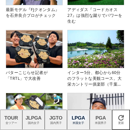
最新モデル『FJクオンタム』
アディダス『コードカオス
を石井良介プロがチェック
27』は強烈な蹴りでパワーを
生む
パターこじらせ記者が
インター5分、都心から60分
「TRTL」で大改善
のフラットな美観コース。大
栄カントリー俱楽部（千葉
県）
TOUR
JLPGA
JGTO
LPGA
PGA
閉じる
全ツアー
国内女子
国内男子
米国女子
米国男子
更新