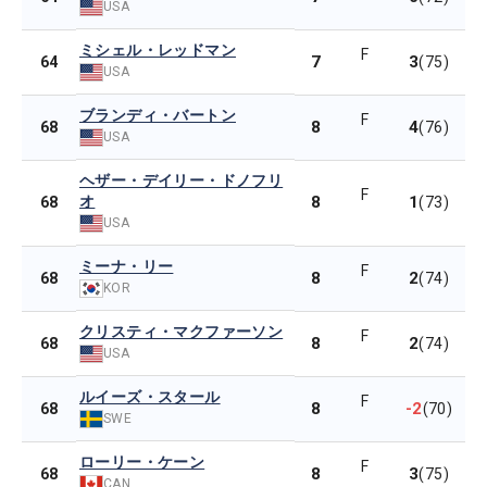
USA
ミシェル・レッドマン
F
7
3
64
(75)
USA
ブランディ・バートン
F
8
4
68
(76)
USA
ヘザー・デイリー・ドノフリ
F
オ
8
1
68
(73)
USA
ミーナ・リー
F
8
2
68
(74)
KOR
クリスティ・マクファーソン
F
8
2
68
(74)
USA
ルイーズ・スタール
F
8
-2
68
(70)
SWE
ローリー・ケーン
F
8
3
68
(75)
CAN