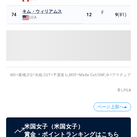
キム・ウィリアムス
F
12
9
74
(81)
USA
WD=棄権,
DQ=失格,
CUT=予選落ち,
MDF=Made Cut/DNF,
＠=アマチュア
© LPGA
ページ上部へ
米国女子
（米国女子）
賞金・ポイントランキングはこちら