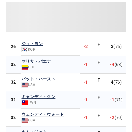
ジョ・ヨン
F
-2
3
26
(75)
KOR
マリサ・バエナ
F
-1
-4
32
(68)
COL
パット・ハースト
F
-1
4
32
(76)
USA
キャンディ・クン
F
-1
-1
32
(71)
TWN
ウェンディ・ウォード
F
-1
-2
32
(70)
USA