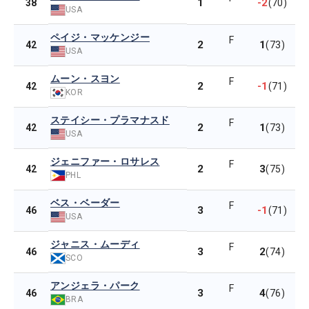
1
-2
38
(70)
USA
ペイジ・マッケンジー
F
2
1
42
(73)
USA
ムーン・スヨン
F
2
-1
42
(71)
KOR
ステイシー・プラマナスド
F
2
1
42
(73)
USA
ジェニファー・ロサレス
F
2
3
42
(75)
PHL
ベス・ベーダー
F
3
-1
46
(71)
USA
ジャニス・ムーディ
F
3
2
46
(74)
SCO
アンジェラ・パーク
F
3
4
46
(76)
BRA