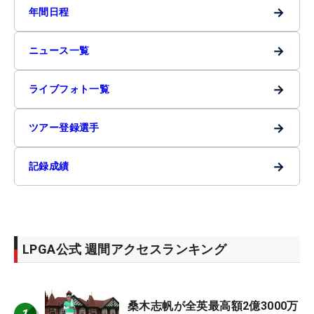
→
年間日程
→
ニュース一覧
→
ライブフォト一覧
→
ツアー登録選手
→
記録成績
LPGA公式 週間アクセスランキング
桑木志帆が全英最高額2億3000万
1