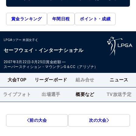
賞金ランキング
年間日程
ポイント・成績
LPGAツアー
米国女子
セーフウェイ・インターナショナル
2007年3月22日-3月25日
賞金総額
―
スーパースティション・マウンテンG＆CC（アリゾナ）
大会TOP
リーダーボード
組み合せ
ニュース
ライブフォト
出場選手
概要など
TV放送予定
前の大会
次の大会