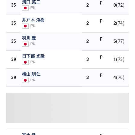
溝口 英二
F
2
0
35
(72)
JPN
井戸木 鴻樹
F
2
2
35
(74)
JPN
羽川 豊
F
2
5
35
(77)
JPN
日下部 光隆
F
3
1
39
(73)
JPN
横山 明仁
F
3
4
39
(76)
JPN