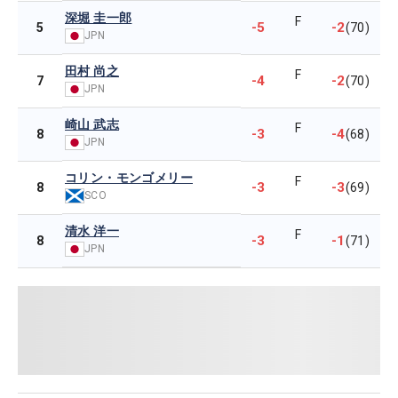
深堀 圭一郎
F
-5
-2
5
(70)
JPN
田村 尚之
F
-4
-2
7
(70)
JPN
崎山 武志
F
-3
-4
8
(68)
JPN
コリン・モンゴメリー
F
-3
-3
8
(69)
SCO
清水 洋一
F
-3
-1
8
(71)
JPN