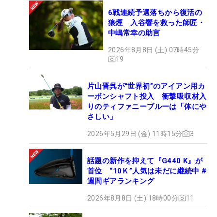
6戦連続予選落ちから復活の
狼煙 入谷響を救った師匠・
中嶋常幸の助言
2026年8月8日 (土) 07時45分
19
片山晋呉が“世界初”のアイアン用カ
ーボンシャフト投入 衝撃吸収材入
りのティファニーブルーは「体にや
さしい」
2026年5月29日 (金) 11時15分
3
話題の新作を抑えて『G440 K』が
首位 “10Ｋ”人気は未だに継続中 #
週間ギアランキング
2026年8月8日 (土) 18時00分
11