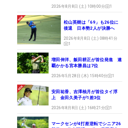
2026年8月8日 (土) 10時00分
1
松山英樹は「69」も26位に
後退 日本勢2人が決勝へ
2026年8月8日 (土) 08時41分
1
増田伸洋、飯田耕正が首位発進 連
覇かかる宮本勝昌は7位
2026年5月28日 (木) 15時40分
1
安田祐香、吉澤柚月が首位タイ浮
上 金田久美子が1差3位
2026年8月8日 (土) 16時21分
1
マークセンが4打差逆転でシニア26