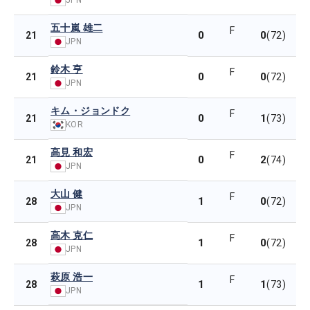
五十嵐 雄二
F
0
0
21
(72)
JPN
鈴木 亨
F
0
0
21
(72)
JPN
キム・ジョンドク
F
0
1
21
(73)
KOR
高見 和宏
F
0
2
21
(74)
JPN
大山 健
F
1
0
28
(72)
JPN
高木 克仁
F
1
0
28
(72)
JPN
萩原 浩一
F
1
1
28
(73)
JPN