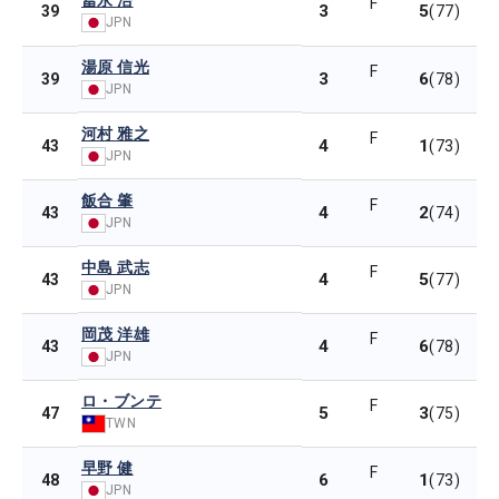
冨永 浩
F
3
5
39
(77)
JPN
湯原 信光
F
3
6
39
(78)
JPN
河村 雅之
F
4
1
43
(73)
JPN
飯合 肇
F
4
2
43
(74)
JPN
中島 武志
F
4
5
43
(77)
JPN
岡茂 洋雄
F
4
6
43
(78)
JPN
ロ・ブンテ
F
5
3
47
(75)
TWN
早野 健
F
6
1
48
(73)
JPN