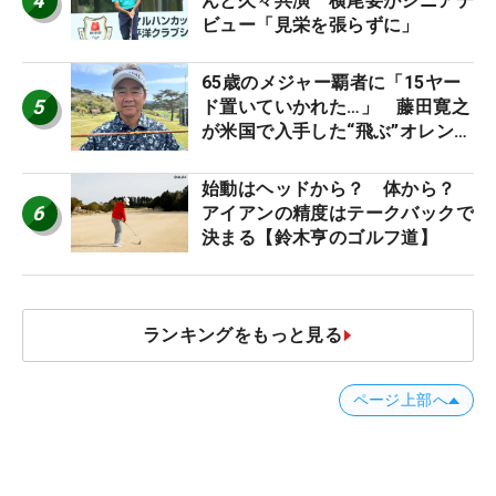
4
んと久々共演 横尾要がシニアデ
ビュー「見栄を張らずに」
65歳のメジャー覇者に「15ヤー
5
ド置いていかれた…」 藤田寛之
が米国で入手した“飛ぶ”オレンジ
シャフトは米シニア使用率2位
始動はヘッドから？ 体から？
6
アイアンの精度はテークバックで
決まる【鈴木亨のゴルフ道】
ランキングをもっと見る
ページ上部へ