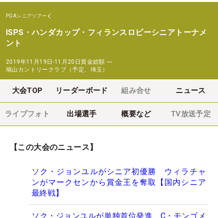
PGAシニアツアー
ISPS・ハンダカップ・フィランスロピーシニアトーナメ
ント
2019年11月19日-11月20日
賞金総額
―
鳩山カントリークラブ（予定、埼玉）
大会TOP
リーダーボード
組み合せ
ニュース
ライブフォト
出場選手
概要など
TV放送予定
【この大会のニュース】
ソク・ジョンユルがシニア初優勝 ウィラチャ
ンがマークセンから賞金王を奪取【国内シニア
最終戦】
ソク・ジョンユルが単独首位発進 C・モンゴメ