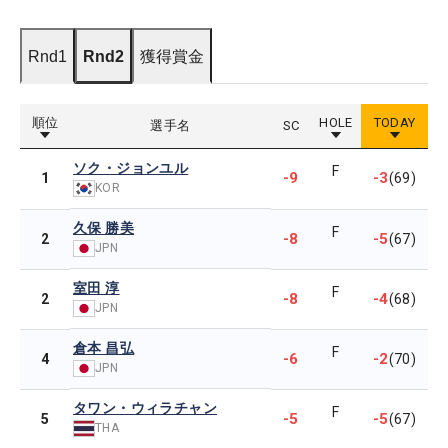
Rnd1
Rnd2
獲得賞金
順位
HOLE
TODAY
選手名
SC
ソク・ジョンユル
F
-9
-3
1
(69)
KOR
久保 勝美
F
-8
-5
2
(67)
JPN
室田 淳
F
-8
-4
2
(68)
JPN
倉本 昌弘
F
-6
-2
4
(70)
JPN
タワン・ウィラチャン
F
-5
-5
5
(67)
THA