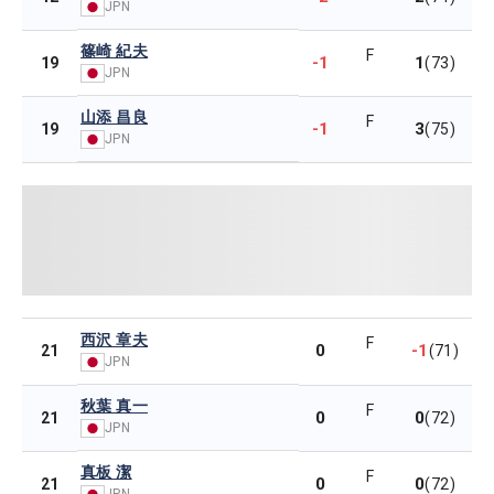
JPN
篠崎 紀夫
F
-1
1
19
(73)
JPN
山添 昌良
F
-1
3
19
(75)
JPN
西沢 章夫
F
0
-1
21
(71)
JPN
秋葉 真一
F
0
0
21
(72)
JPN
真板 潔
F
0
0
21
(72)
JPN