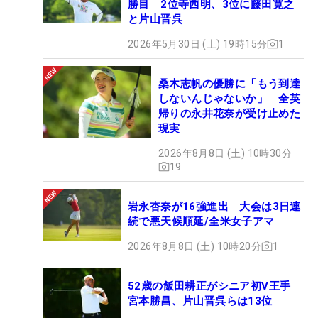
勝目 2位寺西明、3位に藤田寛之
と片山晋呉
2026年5月30日 (土) 19時15分
1
桑木志帆の優勝に「もう到達
しないんじゃないか」 全英
帰りの永井花奈が受け止めた
現実
2026年8月8日 (土) 10時30分
19
岩永杏奈が16強進出 大会は3日連
続で悪天候順延/全米女子アマ
2026年8月8日 (土) 10時20分
1
52歳の飯田耕正がシニア初V王手
宮本勝昌、片山晋呉らは13位