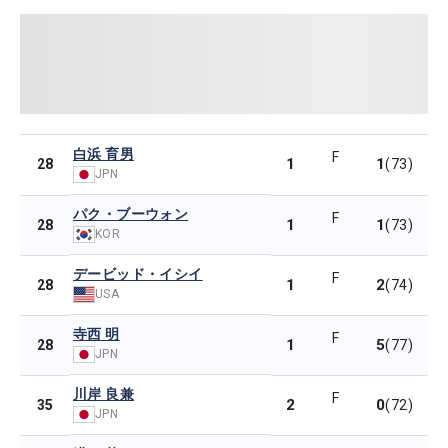
白浜 育男
F
1
1
28
(73)
JPN
パク・ブーウォン
F
1
1
28
(73)
KOR
デービッド・イシイ
F
1
2
28
(74)
USA
寺西 明
F
1
5
28
(77)
JPN
川岸 良兼
F
2
0
35
(72)
JPN