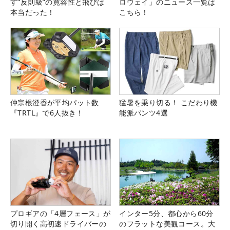
す“反則級”の寛容性と飛びは
ロウェイ」のニュース一覧は
本当だった！
こちら！
仲宗根澄香が平均パット数
猛暑を乗り切る！ こだわり機
『TRTL』で6人抜き！
能派パンツ4選
プロギアの「4層フェース」が
インター5分、都心から60分
切り開く高初速ドライバーの
のフラットな美観コース。大