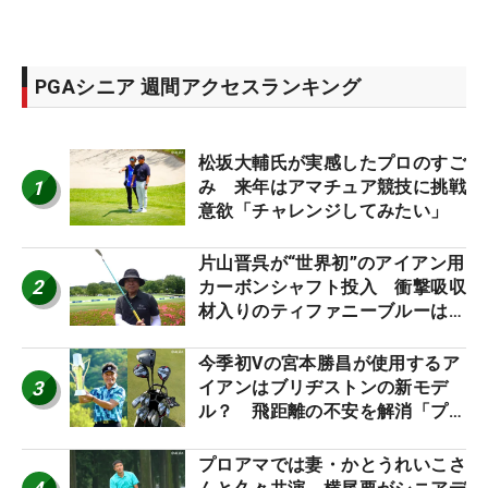
PGAシニア 週間アクセスランキング
松坂大輔氏が実感したプロのすご
1
み 来年はアマチュア競技に挑戦
意欲「チャレンジしてみたい」
片山晋呉が“世界初”のアイアン用
2
カーボンシャフト投入 衝撃吸収
材入りのティファニーブルーは
「体にやさしい」
今季初Vの宮本勝昌が使用するア
3
イアンはブリヂストンの新モデ
ル？ 飛距離の不安を解消「プラ
スなだけに」【勝者のギア】
プロアマでは妻・かとうれいこさ