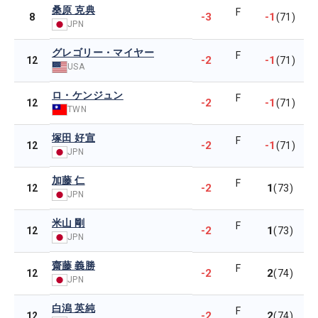
桑原 克典
F
-3
-1
8
(71)
JPN
グレゴリー・マイヤー
F
-2
-1
12
(71)
USA
ロ・ケンジュン
F
-2
-1
12
(71)
TWN
塚田 好宣
F
-2
-1
12
(71)
JPN
加藤 仁
F
-2
1
12
(73)
JPN
米山 剛
F
-2
1
12
(73)
JPN
齋藤 義勝
F
-2
2
12
(74)
JPN
白潟 英純
F
-2
2
12
(74)