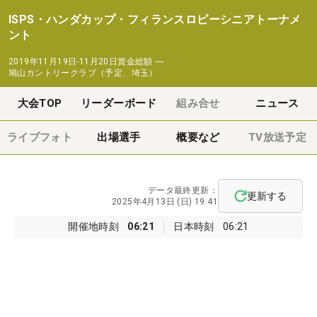
ISPS・ハンダカップ・フィランスロピーシニアトーナメ
ント
2019年11月19日-11月20日
賞金総額
―
鳩山カントリークラブ（予定、埼玉）
大会TOP
リーダーボード
組み合せ
ニュース
ライブフォト
出場選手
概要など
TV放送予定
データ最終更新：
更新する
2025年4月13日 (日) 19:41
開催地時刻
06:21
日本時刻
06:21