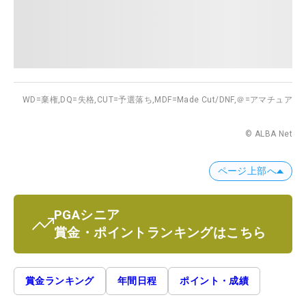
WD=棄権,
DQ=失格,
CUT=予選落ち,
MDF=Made Cut/DNF,
＠=アマチュア
© ALBA Net
ページ上部へ
PGAシニア
賞金・ポイントランキングはこちら
賞金ランキング
年間日程
ポイント・成績