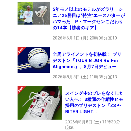
5年モノ以上のモデルがズラリ シ
ニア26勝目は“特注”エースパターが
ハマった P・マークセンこだわり
の14本【勝者のギア】
2026年6月1日 (月) 20時06分
10
全周アライメントを初搭載！ ブリ
ヂストン『TOUR B JGR Roll-in
Alignment』、8月7日デビュー
2026年8月8日 (土) 11時35分
13
スイング中のブレをなくした
い人へ！ 3種類の伸縮性ヒモ
採用のブリヂストン『ZSP-
BITER LIGHT
MAGICLACE』、8月8日デビ
2026年8月8日 (土) 11時30分
ュー
30