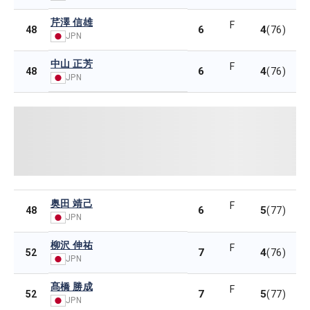
芹澤 信雄
F
6
4
48
(76)
JPN
中山 正芳
F
6
4
48
(76)
JPN
奥田 靖己
F
6
5
48
(77)
JPN
柳沢 伸祐
F
7
4
52
(76)
JPN
髙橋 勝成
F
7
5
52
(77)
JPN