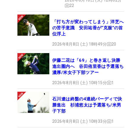
22
「打ち方が変わってしまう」洋芝へ
の苦手意識 安田祐香が“克服”の首
位浮上
2026年8月8日 (土) 18時49分
20
伊藤二花は「69」と巻き返し決勝
進出圏内へ 谷田侑里香は予選落ち
濃厚/米女子下部ツアー
2026年8月8日 (土) 10時15分
1
石川遼は終盤の4連続バーディで決
勝進出 杉浦悠太は予選落ち/米男
子下部
2026年8月8日 (土) 10時33分
1