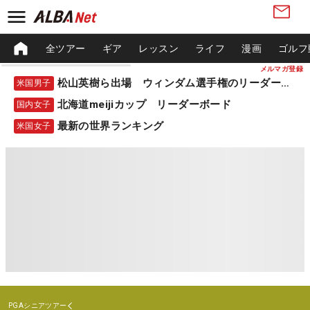
全ツアー
ギア
レッスン
ライフ
漫画
ゴルフ
メルマガ登録
松山英樹ら出場 ウィンダム選手権のリーダーボード
米国男子
北海道meijiカップ リーダーボード
国内女子
最新の世界ランキング
米国女子
PGAシニアツアー