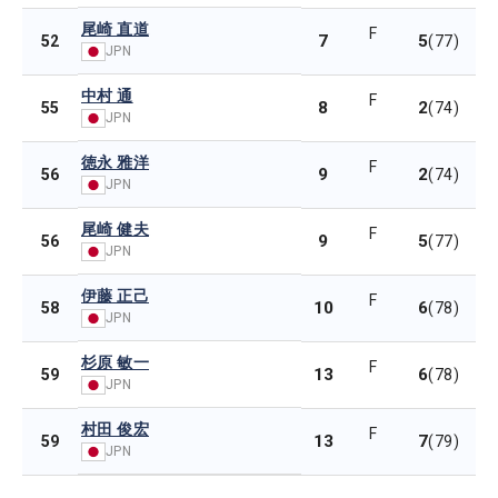
尾崎 直道
F
7
5
52
(77)
JPN
中村 通
F
8
2
55
(74)
JPN
徳永 雅洋
F
9
2
56
(74)
JPN
尾崎 健夫
F
9
5
56
(77)
JPN
伊藤 正己
F
10
6
58
(78)
JPN
杉原 敏一
F
13
6
59
(78)
JPN
村田 俊宏
F
13
7
59
(79)
JPN