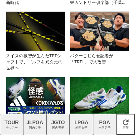
新時代
栄カントリー俱楽部（千葉
県）
スイスの叡智が生んだTPTシ
パターこじらせ記者が
ャフトで、ゴルフを異次元の
「TRTL」で大改善
世界へ
ネクストヒロイン選手とラウ
アディダス『コードカオス
TOUR
JLPGA
JGTO
LPGA
PGA
閉じる
ンドできるチャンス！詳しく
27』は強烈な蹴りでパワーを
全ツアー
国内女子
国内男子
米国女子
米国男子
更新
はこちら！
生む