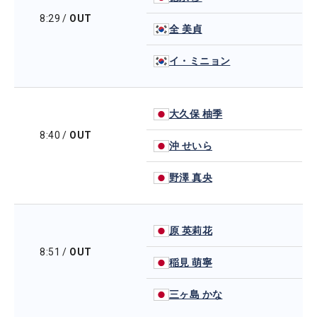
8:29
/
OUT
全 美貞
イ・ミニョン
大久保 柚季
8:40
/
OUT
沖 せいら
野澤 真央
原 英莉花
8:51
/
OUT
稲見 萌寧
三ヶ島 かな