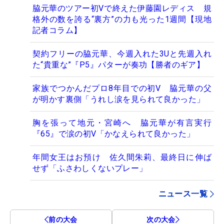
脇元華のツアー初Vで終えた伊藤園レディス 規
格外の数を誇る“裏方”の力も光った1週間【現地
記者コラム】
契約フリーの脇元華、今週入れた3Uと先週入れ
た“貴重な”『P5』パターが奏功【勝者のギア】
家族でつかんだプロ8年目での初V 脇元華の父
が明かす裏側「うれし涙を見られて良かった」
胸を張って地元・宮崎へ 脇元華が有言実行
『65』で涙の初V「かなえられて良かった」
年間女王はお預け 佐久間朱莉、最終日に伸ば
せず「ふさわしくないプレー」
ニュース一覧
前の大会
次の大会