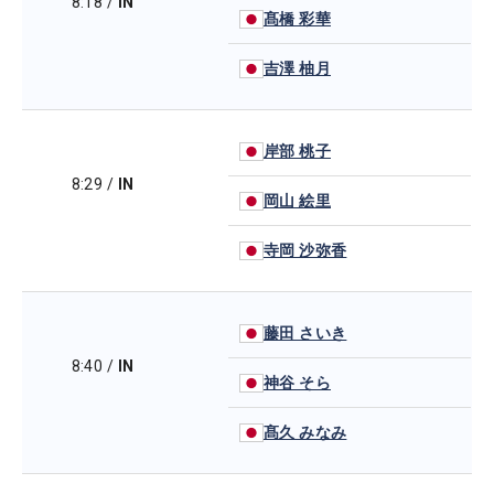
8:18
/
IN
髙橋 彩華
吉澤 柚月
岸部 桃子
8:29
/
IN
岡山 絵里
寺岡 沙弥香
藤田 さいき
8:40
/
IN
神谷 そら
髙久 みなみ