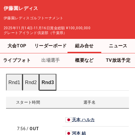
伊藤園レディス
伊藤園レディスゴルフトーナメント
2025年11月14日-11月16日
賞金総額
¥100,000,000
グレートアイランド倶楽部（千葉県）
大会TOP
リーダーボード
組み合せ
ニュース
ライブフォト
出場選手
概要など
TV放送予定
Rnd1
Rnd2
Rnd3
スタート時間
選手名
天本 ハルカ
7:56
/
OUT
河本 結