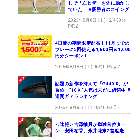
しで「左ヒザ」を先に動かし
ていた #優勝者のスイング
2026年8月8日 (土) 12時00分
32
4日間の期間限定配布！11月までの
プレーに2回使える1,500円＆1,000
円分クーポン！
2026年8月8日 (土) 06時00分
2
話題の新作を抑えて『G440 K』が
首位 “10Ｋ”人気は未だに継続中 #
週間ギアランキング
2026年8月8日 (土) 18時00分
11
＜速報＞吉澤柚月が単独首位ター
ン 安田祐香、永井花奈2差追走