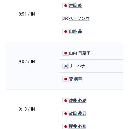
吉田 鈴
8:51
/
IN
ペ・ソンウ
山路 晶
山内 日菜子
9:02
/
IN
リ・ハナ
菅 楓華
佐藤 心結
9:13
/
IN
政田 夢乃
櫻井 心那