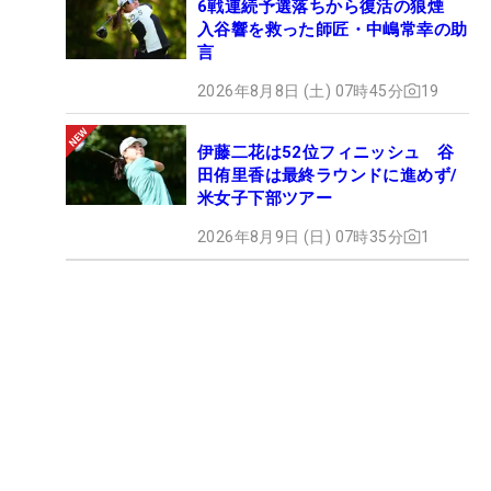
6戦連続予選落ちから復活の狼煙
入谷響を救った師匠・中嶋常幸の助
言
2026年8月8日 (土) 07時45分
19
伊藤二花は52位フィニッシュ 谷
田侑里香は最終ラウンドに進めず/
米女子下部ツアー
2026年8月9日 (日) 07時35分
1