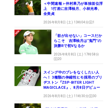
＜中間速報＞仲村果乃が単独首位浮
上 1打差に吉澤柚月、小林光希、
全美貞
2026年8月8日 (土) 13時04分
1
「欲が出せない」コースだか
らこそ 吉澤柚月は“鬼門”の
決勝Rで初Vなるか
2026年8月8日 (土) 17時58分
20
スイング中のブレをなくしたい人
へ！ 3種類の伸縮性ヒモ採用のブリ
ヂストン『ZSP-BITER LIGHT
MAGICLACE』、8月8日デビュー
2026年8月8日 (土) 11時30分
30