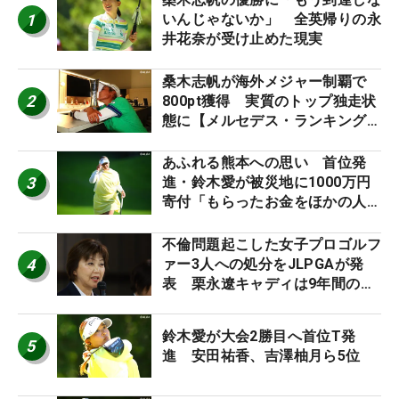
1
いんじゃないか」 全英帰りの永
井花奈が受け止めた現実
桑木志帆が海外メジャー制覇で
2
800pt獲得 実質のトップ独走状
態に【メルセデス・ランキング番
外編】
あふれる熊本への思い 首位発
3
進・鈴木愛が被災地に1000万円
寄付「もらったお金をほかの人
に」
不倫問題起こした女子プロゴルフ
4
ァー3人への処分をJLPGAが発
表 栗永遼キャディは9年間の立
ち入り禁止
鈴木愛が大会2勝目へ首位T発
5
進 安田祐香、吉澤柚月ら5位