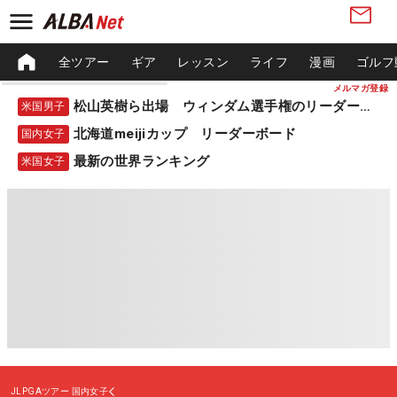
全ツアー
ギア
レッスン
ライフ
漫画
ゴルフ
メルマガ登録
松山英樹ら出場 ウィンダム選手権のリーダーボード
米国男子
北海道meijiカップ リーダーボード
国内女子
最新の世界ランキング
米国女子
JLPGAツアー
国内女子