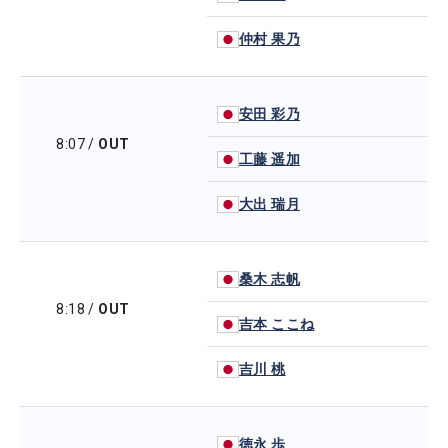
仲村 果乃
安田 彩乃
8:07
/
OUT
工藤 遥加
大出 瑞月
桑木 志帆
8:18
/
OUT
吉本 ここね
吉川 桃
徳永 歩