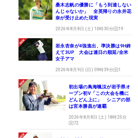
桑木志帆の優勝に「もう到達しない
んじゃないか」 全英帰りの永井花
奈が受け止めた現実
2026年8月8日 (土) 10時30分
19
岩永杏奈が4強進出、準決勝は9H終
えて3UP 大会は連日の順延/全米
女子アマ
2026年8月9日 (日) 09時39分
1
初出場の鳥海颯汰が岩手県オ
ープン初V「この大会を機に
どんどん上に」 シニアの部
は宮本勝昌が連覇
2026年8月8日 (土) 18時25分
72