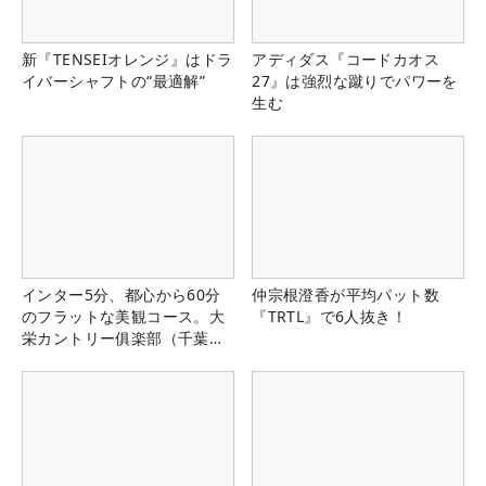
新『TENSEIオレンジ』はドラ
アディダス『コードカオス
イバーシャフトの“最適解”
27』は強烈な蹴りでパワーを
生む
インター5分、都心から60分
仲宗根澄香が平均パット数
のフラットな美観コース。大
『TRTL』で6人抜き！
栄カントリー俱楽部（千葉
県）