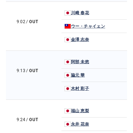
川﨑 春花
9:02
/
OUT
ウー・チャイェン
金澤 志奈
阿部 未悠
9:13
/
OUT
脇元 華
木村 彩子
福山 恵梨
9:24
/
OUT
永井 花奈