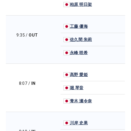
柏原 明日架
工藤 優海
9:35
/
OUT
佐久間 朱莉
永峰 咲希
髙野 愛姫
8:07
/
IN
堀 琴音
青木 瀬令奈
川岸 史果