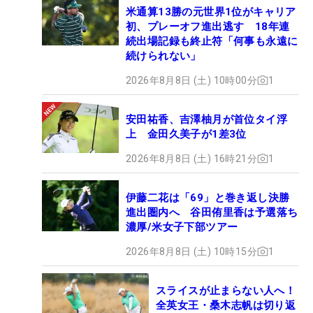
米通算13勝の元世界1位がキャリア
初、プレーオフ進出逃す 18年連
続出場記録も終止符「何事も永遠に
続けられない」
2026年8月8日 (土) 10時00分
1
安田祐香、吉澤柚月が首位タイ浮
上 金田久美子が1差3位
2026年8月8日 (土) 16時21分
1
伊藤二花は「69」と巻き返し決勝
進出圏内へ 谷田侑里香は予選落ち
濃厚/米女子下部ツアー
2026年8月8日 (土) 10時15分
1
スライスが止まらない人へ！
全英女王・桑木志帆は切り返