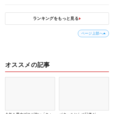
う“名器”が人気な理由【ツアープ
ロたちの“飛ばしギア”】
ランキングをもっと見る
ページ上部へ
オススメの記事