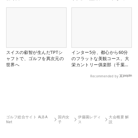
る！！
スイスの叡智が生んだTPTシ
インター5分、都心から60分
ャフトで、ゴルフを異次元の
のフラットな美観コース。大
世界へ
栄カントリー俱楽部（千葉
県）
Recommended by
ゴルフ総合サイト ALBA
国内女
伊藤園レディ
大会概要 解
Net
子
ス
説