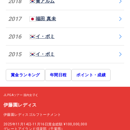
2018
黄アルム
2017
福田 真未
2016
イ・ボミ
2015
イ・ボミ
賞金ランキング
年間日程
ポイント・成績
JLPGAツアー
国内女子
伊藤園レディス
伊藤園レディスゴルフトーナメント
2025年11月14日-11月16日
賞金総額
¥100,000,000
グレートアイランド倶楽部（千葉県）