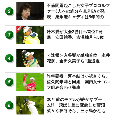
不倫問題起こした女子プロゴルフ
2
ァー3人への処分をJLPGAが発
表 栗永遼キャディは9年間の立
ち入り禁止
鈴木愛が大会2勝目へ首位T発
3
進 安田祐香、吉澤柚月ら5位
＜速報＞入谷響が単独首位 永井
4
花奈、金田久美子ら1差追走
昨年覇者・河本結は小祝さくら、
5
佐久間朱莉と同組 国内女子ゴル
フ組み合わせ発表
20年前のモデルが静かなブー
6
ム!? 飛ばし屋に変貌した菅沼
菜々や神谷そら、三ヶ島かなも使