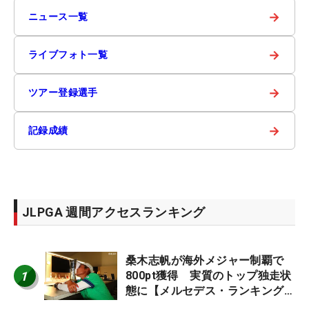
→
ニュース一覧
→
ライブフォト一覧
→
ツアー登録選手
→
記録成績
JLPGA 週間アクセスランキング
桑木志帆が海外メジャー制覇で
1
800pt獲得 実質のトップ独走状
態に【メルセデス・ランキング番
外編】