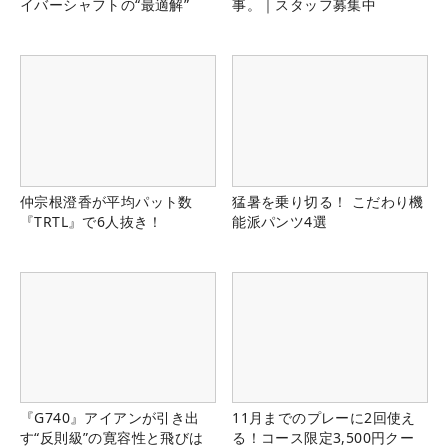
イバーシャフトの“最適解”
事。｜スタッフ募集中
仲宗根澄香が平均パット数
猛暑を乗り切る！ こだわり機
『TRTL』で6人抜き！
能派パンツ4選
『G740』アイアンが引き出
11月までのプレーに2回使え
す“反則級”の寛容性と飛びは
る！コース限定3,500円クー