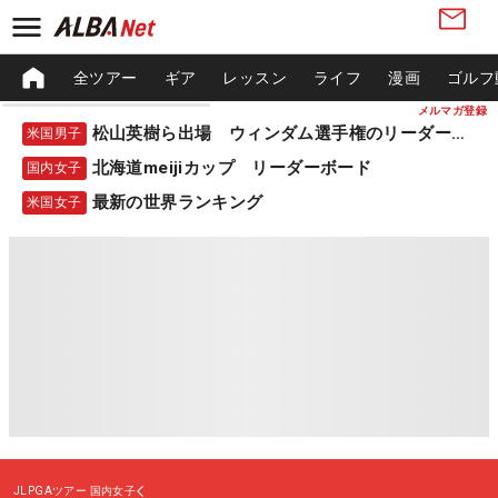
全ツアー
ギア
レッスン
ライフ
漫画
ゴルフ
メルマガ登録
松山英樹ら出場 ウィンダム選手権のリーダーボード
米国男子
北海道meijiカップ リーダーボード
国内女子
最新の世界ランキング
米国女子
JLPGAツアー
国内女子