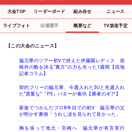
大会TOP
リーダーボード
組み合せ
ニュース
ライブフォト
出場選手
概要など
TV放送予定
【この大会のニュース】
脇元華のツアー初Vで終えた伊藤園レディス 規
格外の数を誇る“裏方”の力も光った1週間【現地
記者コラム】
契約フリーの脇元華、今週入れた3Uと先週入れ
た“貴重な”『P5』パターが奏功【勝者のギア】
家族でつかんだプロ8年目での初V 脇元華の父
が明かす裏側「うれし涙を見られて良かった」
胸を張って地元・宮崎へ 脇元華が有言実行