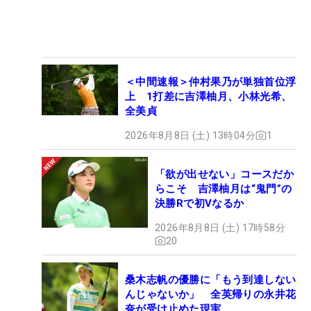
＜中間速報＞仲村果乃が単独首位浮
上 1打差に吉澤柚月、小林光希、
全美貞
2026年8月8日 (土) 13時04分
1
「欲が出せない」コースだか
らこそ 吉澤柚月は“鬼門”の
決勝Rで初Vなるか
2026年8月8日 (土) 17時58分
20
桑木志帆の優勝に「もう到達しない
んじゃないか」 全英帰りの永井花
奈が受け止めた現実