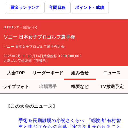
賞金ランキング
年間日程
ポイント・成績
JLPGAツアー
国内女子
ソニー 日本女子プロゴルフ選手権
ソニー 日本女子プロゴルフ選手権大会
2025年9月11日-9月14日
賞金総額
¥200,000,000
大洗ゴルフ倶楽部（茨城県）
大会TOP
リーダーボード
組み合せ
ニュース
ライブフォト
出場選手
概要など
TV放送予定
【この大会のニュース】
手術＆長期離脱の小祝さくらへ “経験者”有村智
恵と申ジエからの言葉「実力を見せられること