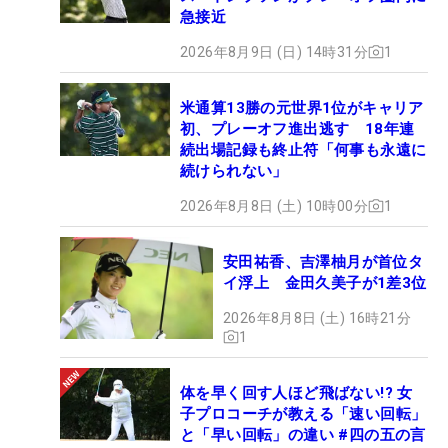
急接近
2026年8月9日 (日) 14時31分
1
米通算13勝の元世界1位がキャリア
初、プレーオフ進出逃す 18年連
続出場記録も終止符「何事も永遠に
続けられない」
2026年8月8日 (土) 10時00分
1
安田祐香、吉澤柚月が首位タ
イ浮上 金田久美子が1差3位
2026年8月8日 (土) 16時21分
1
体を早く回す人ほど飛ばない!? 女
子プロコーチが教える「速い回転」
と「早い回転」の違い #四の五の言