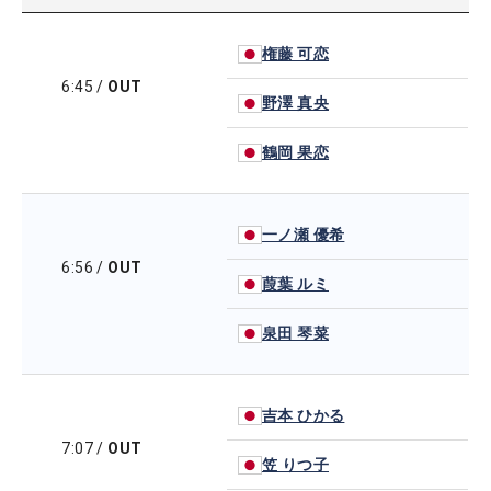
権藤 可恋
6:45
/
OUT
野澤 真央
鶴岡 果恋
一ノ瀬 優希
6:56
/
OUT
葭葉 ルミ
泉田 琴菜
吉本 ひかる
7:07
/
OUT
笠 りつ子