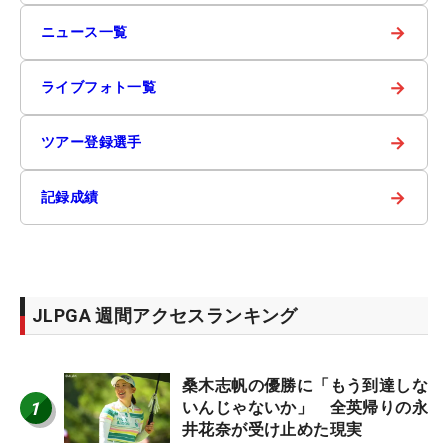
→
ニュース一覧
→
ライブフォト一覧
→
ツアー登録選手
→
記録成績
JLPGA 週間アクセスランキング
桑木志帆の優勝に「もう到達しな
1
いんじゃないか」 全英帰りの永
井花奈が受け止めた現実