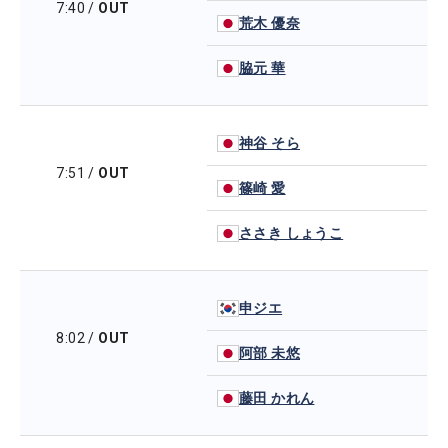
7:40
/
OUT
荒木 優奈
脇元 華
神谷 そら
7:51
/
OUT
篠崎 愛
ささき しょうこ
申ジエ
8:02
/
OUT
阿部 未悠
藤田 かれん