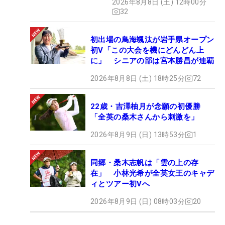
2026年8月8日 (土) 12時00分
32
初出場の鳥海颯汰が岩手県オープン
初V「この大会を機にどんどん上
に」 シニアの部は宮本勝昌が連覇
2026年8月8日 (土) 18時25分
72
22歳・吉澤柚月が念願の初優勝
「全英の桑木さんから刺激を」
2026年8月9日 (日) 13時53分
1
同郷・桑木志帆は「雲の上の存
在」 小林光希が全英女王のキャデ
ィとツアー初Vへ
2026年8月9日 (日) 08時03分
20