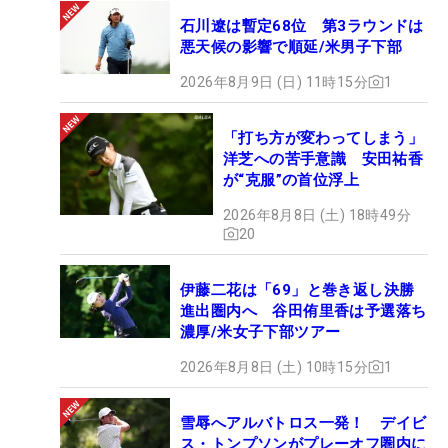
石川遼は暫定68位 第3ラウンドは
悪天候の影響で順延/米男子下部
2026年8月9日 (日) 11時15分
1
「打ち方が変わってしまう」
洋芝への苦手意識 安田祐香
が“克服”の首位浮上
2026年8月8日 (土) 18時49分
20
伊藤二花は「69」と巻き返し決勝
進出圏内へ 谷田侑里香は予選落ち
濃厚/米女子下部ツアー
2026年8月8日 (土) 10時15分
1
雪辱へアルバトロス一発！ デイビ
ス・トンプソンがプレーオフ圏内に