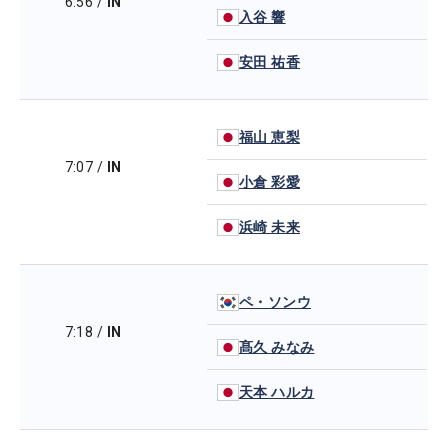
6:56
/
IN
入谷 響
安田 祐香
福山 恵梨
7:07
/
IN
小倉 彩愛
浜崎 未来
ペ・ソンウ
7:18
/
IN
髙久 みなみ
天本 ハルカ