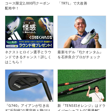
コース限定2,000円クーポン
「TRTL」で大改善
配布中！
ネクストヒロイン選手とラウ
最新モデル『FJクオンタム』
ンドできるチャンス！詳しく
を石井良介プロがチェック
はこちら！
『G740』アイアンが引き出
新『TENSEIオレンジ』はドラ
す“反則級”の寛容性と飛びは
イバーシャフトの“最適解”