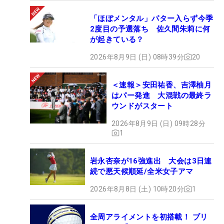
「ほぼメンタル」パター入らず今季
2度目の予選落ち 佐久間朱莉に何
が起きている？
2026年8月9日 (日) 08時39分
20
＜速報＞安田祐香、吉澤柚月
はパー発進 大混戦の最終ラ
ウンドがスタート
2026年8月9日 (日) 09時28分
1
岩永杏奈が16強進出 大会は3日連
続で悪天候順延/全米女子アマ
2026年8月8日 (土) 10時20分
1
全周アライメントを初搭載！ ブリ