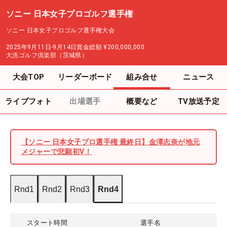
ソニー 日本女子プロゴルフ選手権
ソニー 日本女子プロゴルフ選手権大会
2025年9月11日-9月14日
賞金総額
¥200,000,000
大洗ゴルフ倶楽部（茨城県）
大会TOP
リーダーボード
組み合せ
ニュース
ライブフォト
出場選手
概要など
TV放送予定
【ソニー 日本女子プロ選手権 最終日】金澤志奈が地元
メジャーで悲願初V！
Rnd1
Rnd2
Rnd3
Rnd4
スタート時間
選手名