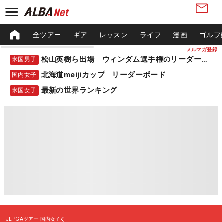
全ツアー
ギア
レッスン
ライフ
漫画
ゴルフ
メルマガ登録
松山英樹ら出場 ウィンダム選手権のリーダーボード
米国男子
北海道meijiカップ リーダーボード
国内女子
最新の世界ランキング
米国女子
JLPGAツアー
国内女子