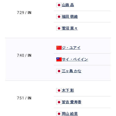
山路 晶
7:29
/
IN
福田 萌維
菅沼 菜々
ジ・ユアイ
7:40
/
IN
サイ・ペイイン
三ヶ島 かな
木下 彩
7:51
/
IN
皆吉 愛寿香
岡山 絵里