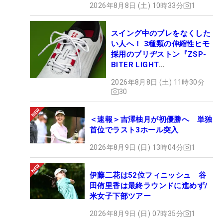
2026年8月8日 (土) 10時33分
1
スイング中のブレをなくした
い人へ！ 3種類の伸縮性ヒモ
採用のブリヂストン『ZSP-
BITER LIGHT
MAGICLACE』、8月8日デビ
2026年8月8日 (土) 11時30分
ュー
30
＜速報＞吉澤柚月が初優勝へ 単独
首位でラスト3ホール突入
2026年8月9日 (日) 13時04分
1
伊藤二花は52位フィニッシュ 谷
田侑里香は最終ラウンドに進めず/
米女子下部ツアー
2026年8月9日 (日) 07時35分
1