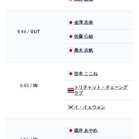
金澤 志奈
8:46
/
OUT
佐藤 心結
桑木 志帆
吉本 ここね
6:45
/
IN
トリチャット・チェーング
ラブ
イ・イェウォン
森井 あやめ