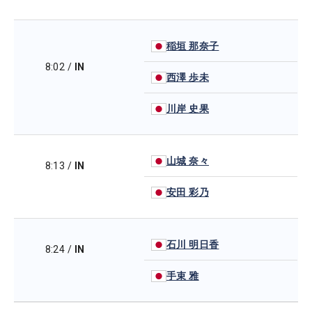
稲垣 那奈子
8:02
/
IN
西澤 歩未
川岸 史果
山城 奈々
8:13
/
IN
安田 彩乃
石川 明日香
8:24
/
IN
手束 雅