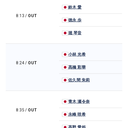
鈴木 愛
8:13
/
OUT
徳永 歩
堀 琴音
小林 光希
8:24
/
OUT
髙橋 彩華
佐久間 朱莉
青木 瀬令奈
8:35
/
OUT
永峰 咲希
髙野 愛姫