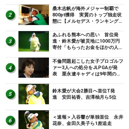
桑木志帆が海外メジャー制覇で
2
800pt獲得 実質のトップ独走状
態に【メルセデス・ランキング番
外編】
あふれる熊本への思い 首位発
3
進・鈴木愛が被災地に1000万円
寄付「もらったお金をほかの人
に」
不倫問題起こした女子プロゴルフ
4
ァー3人への処分をJLPGAが発
表 栗永遼キャディは9年間の立
ち入り禁止
鈴木愛が大会2勝目へ首位T発
5
進 安田祐香、吉澤柚月ら5位
＜速報＞入谷響が単独首位 永井
6
花奈、金田久美子ら1差追走