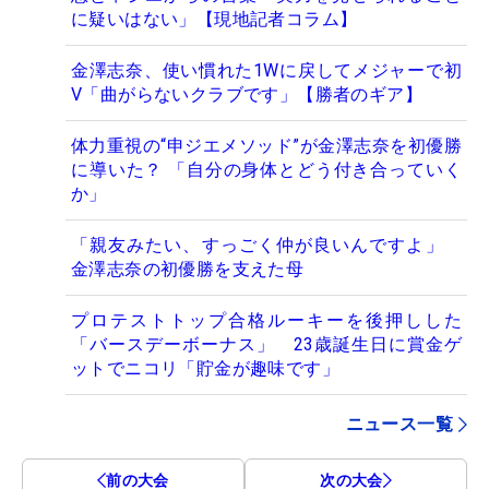
に疑いはない」【現地記者コラム】
金澤志奈、使い慣れた1Wに戻してメジャーで初
V「曲がらないクラブです」【勝者のギア】
体力重視の“申ジエメソッド”が金澤志奈を初優勝
に導いた？ 「自分の身体とどう付き合っていく
か」
「親友みたい、すっごく仲が良いんですよ」
金澤志奈の初優勝を支えた母
プロテストトップ合格ルーキーを後押しした
「バースデーボーナス」 23歳誕生日に賞金ゲ
ットでニコリ「貯金が趣味です」
ニュース一覧
前の大会
次の大会