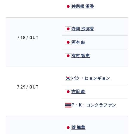
仲宗根 澄香
寺岡 沙弥香
7:18
/
OUT
河本 結
有村 智恵
パク・ヒョンギョン
7:29
/
OUT
吉田 鈴
P・K・コンクラファン
菅 楓華