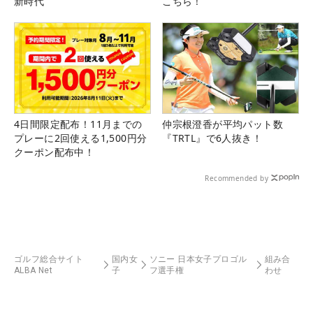
新時代
こちら！
4日間限定配布！11月までの
仲宗根澄香が平均パット数
プレーに2回使える1,500円分
『TRTL』で6人抜き！
クーポン配布中！
Recommended by
ゴルフ総合サイト
国内女
ソニー 日本女子プロゴル
組み合
ALBA Net
子
フ選手権
わせ