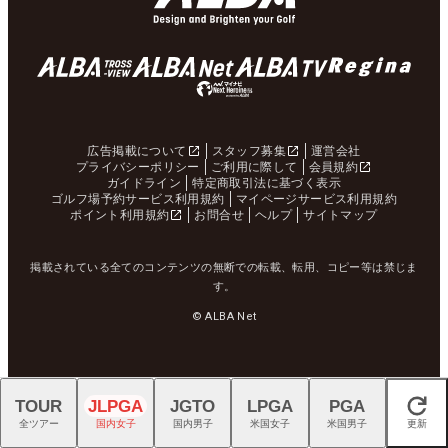
広告掲載について
スタッフ募集
運営会社
プライバシーポリシー
ご利用に際して
会員規約
ガイドライン
特定商取引法に基づく表示
ゴルフ場予約サービス利用規約
マイページサービス利用規約
ポイント利用規約
お問合せ
ヘルプ
サイトマップ
掲載されている全てのコンテンツの無断での転載、転用、コピー等は禁じま
す。
© ALBA Net
TOUR
JLPGA
JGTO
LPGA
PGA
閉じる
全ツアー
国内女子
国内男子
米国女子
米国男子
更新