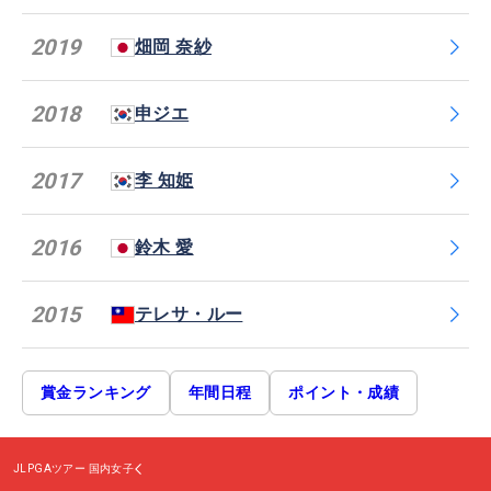
2019
畑岡 奈紗
2018
申ジエ
2017
李 知姫
2016
鈴木 愛
2015
テレサ・ルー
賞金ランキング
年間日程
ポイント・成績
JLPGAツアー
国内女子