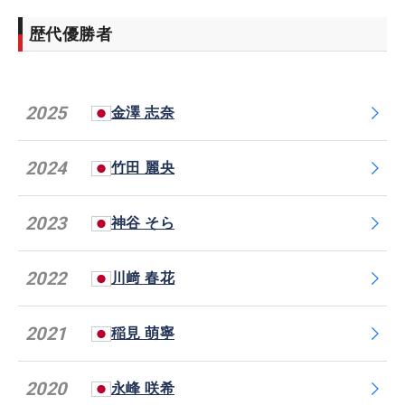
歴代優勝者
2025
金澤 志奈
2024
竹田 麗央
2023
神谷 そら
2022
川﨑 春花
2021
稲見 萌寧
2020
永峰 咲希