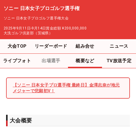
ソニー 日本女子プロゴルフ選手権
ソニー 日本女子プロゴルフ選手権大会
2025年9月11日-9月14日
賞金総額
¥200,000,000
大洗ゴルフ倶楽部（茨城県）
大会TOP
リーダーボード
組み合せ
ニュース
ライブフォト
出場選手
概要など
TV放送予定
【ソニー 日本女子プロ選手権 最終日】金澤志奈が地元
メジャーで悲願初V！
大会概要