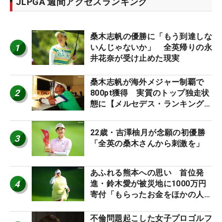
JLPGA 週間アクセスランキング
桑木志帆の優勝に「もう到達しな
1
いんじゃないか」 全英帰りの永
井花奈が受け止めた現実
桑木志帆が海外メジャー制覇で
2
800pt獲得 実質のトップ独走状
態に【メルセデス・ランキング番
外編】
22歳・吉澤柚月が念願の初優勝
3
「全英の桑木さんから刺激を」
あふれる熊本への思い 首位発
4
進・鈴木愛が被災地に1000万円
寄付「もらったお金をほかの人
に」
不倫問題起こした女子プロゴルフ