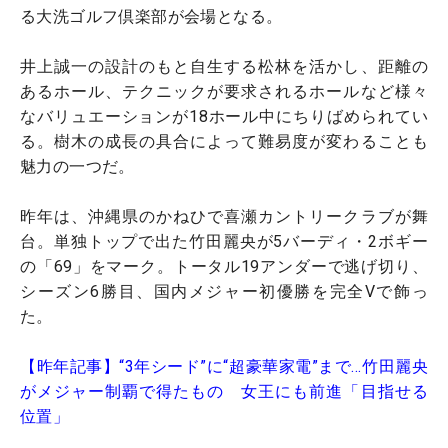
る大洗ゴルフ倶楽部が会場となる。
井上誠一の設計のもと自生する松林を活かし、距離の
あるホール、テクニックが要求されるホールなど様々
なバリュエーションが18ホール中にちりばめられてい
る。樹木の成長の具合によって難易度が変わることも
魅力の一つだ。
昨年は、沖縄県のかねひで喜瀬カントリークラブが舞
台。単独トップで出た竹田麗央が5バーディ・2ボギー
の「69」をマーク。トータル19アンダーで逃げ切り、
シーズン6勝目、国内メジャー初優勝を完全Vで飾っ
た。
【昨年記事】“3年シード”に“超豪華家電”まで…竹田麗央
がメジャー制覇で得たもの 女王にも前進「目指せる
位置」