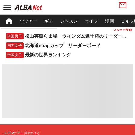
全ツアー
ギア
レッスン
ライフ
漫画
ゴルフ
メルマガ登録
松山英樹ら出場 ウィンダム選手権のリーダーボード
米国男子
北海道meijiカップ リーダーボード
国内女子
最新の世界ランキング
米国女子
JLPGAツアー
国内女子