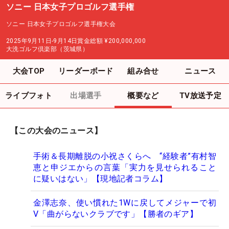
ソニー 日本女子プロゴルフ選手権
ソニー 日本女子プロゴルフ選手権大会
2025年9月11日-9月14日
賞金総額
¥200,000,000
大洗ゴルフ倶楽部（茨城県）
大会TOP
リーダーボード
組み合せ
ニュース
ライブフォト
出場選手
概要など
TV放送予定
【この大会のニュース】
手術＆長期離脱の小祝さくらへ “経験者”有村智
恵と申ジエからの言葉「実力を見せられること
に疑いはない」【現地記者コラム】
金澤志奈、使い慣れた1Wに戻してメジャーで初
V「曲がらないクラブです」【勝者のギア】