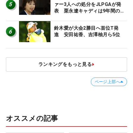
5
ァー3人への処分をJLPGAが発
表 栗永遼キャディは9年間の立
ち入り禁止
鈴木愛が大会2勝目へ首位T発
6
進 安田祐香、吉澤柚月ら5位
ランキングをもっと見る
ページ上部へ
オススメの記事