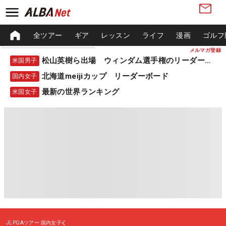
全ツアー
ギア
レッスン
ライフ
漫画
ゴルフ
メルマガ登録
松山英樹ら出場 ウィンダム選手権のリーダーボード
米国男子
北海道meijiカップ リーダーボード
国内女子
最新の世界ランキング
米国女子
JLPGAツアー
国内女子