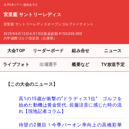
JLPGAツアー
国内女子
宮里藍 サントリーレディス
宮里藍 サントリーレディスオープンゴルフトーナメント
2025年6月12日-6月15日
賞金総額
¥150,000,000
六甲国際ゴルフ倶楽部（兵庫県）
大会TOP
リーダーボード
組み合せ
ニュース
ライブフォト
出場選手
概要など
TV放送予定
【この大会のニュース】
高1の15歳が衝撃の“ドラディス1位” ゴルフを
始めた動機は黄金世代…佐藤涼音に感じた時の流
れ【現地記者コラム】
待望の2勝目！今季パーオン率向上の高橋彩華