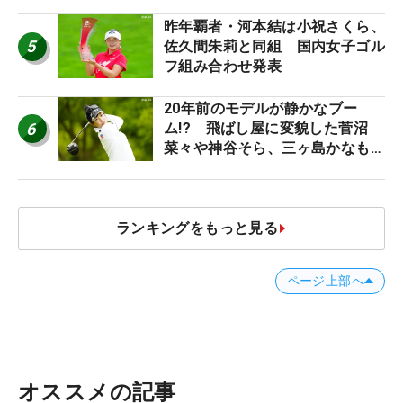
昨年覇者・河本結は小祝さくら、
5
佐久間朱莉と同組 国内女子ゴル
フ組み合わせ発表
20年前のモデルが静かなブー
6
ム!? 飛ばし屋に変貌した菅沼
菜々や神谷そら、三ヶ島かなも使
う“名器”が人気な理由【ツアープ
ロたちの“飛ばしギア”】
ランキングをもっと見る
ページ上部へ
オススメの記事