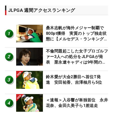
JLPGA 週間アクセスランキング
桑木志帆が海外メジャー制覇で
1
800pt獲得 実質のトップ独走状
態に【メルセデス・ランキング番
外編】
不倫問題起こした女子プロゴルフ
2
ァー3人への処分をJLPGAが発
表 栗永遼キャディは9年間の立
ち入り禁止
鈴木愛が大会2勝目へ首位T発
3
進 安田祐香、吉澤柚月ら5位
＜速報＞入谷響が単独首位 永井
4
花奈、金田久美子ら1差追走