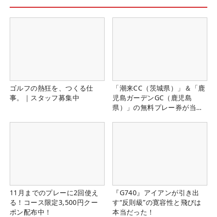
ゴルフの熱狂を、つくる仕
「潮来CC（茨城県）」＆「鹿
事。｜スタッフ募集中
児島ガーデンGC（鹿児島
県）」の無料プレー券が当た
る！！
11月までのプレーに2回使え
『G740』アイアンが引き出
る！コース限定3,500円クー
す“反則級”の寛容性と飛びは
ポン配布中！
本当だった！