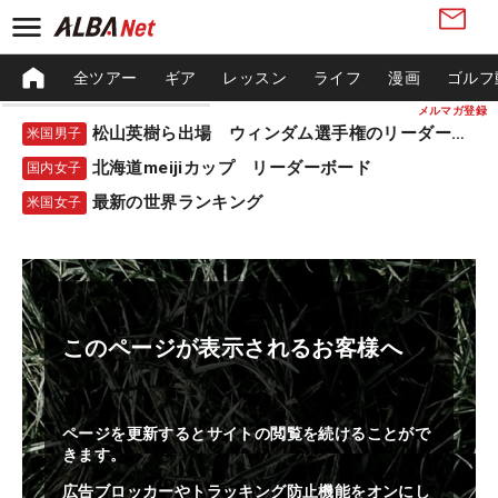
全ツアー
ギア
レッスン
ライフ
漫画
ゴルフ
メルマガ登録
松山英樹ら出場 ウィンダム選手権のリーダーボード
米国男子
北海道meijiカップ リーダーボード
国内女子
最新の世界ランキング
米国女子
このページが表示されるお客様へ
ページを更新するとサイトの閲覧を続けることがで
きます。
広告ブロッカーやトラッキング防止機能をオンにし