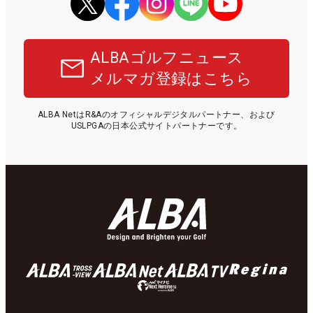
ALBAゴルフニュース
メルマガ登録はこちら
ALBA NetはR&Aのオフィシャルデジタルパートナー、および
USLPGAの日本公式サイトパートナーです。