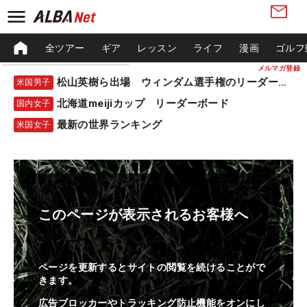
全ツアー
ギア
レッスン
ライフ
漫画
ゴルフ
メルマガ登録
松山英樹ら出場 ウィンダム選手権のリーダーボード
米国男子
北海道meijiカップ リーダーボード
国内女子
最新の世界ランキング
米国女子
このページが表示されるお客様へ
ページを更新するとサイトの閲覧を続けることがで
きます。
広告ブロッカーやトラッキング防止機能をオンにし