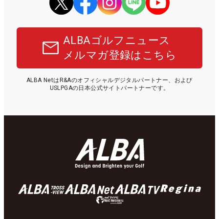
ALBAゴルフニュース
メルマガ登録はこちら
ALBA NetはR&Aのオフィシャルデジタルパートナー、および
USLPGAの日本公式サイトパートナーです。